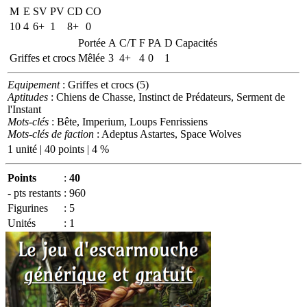
M
E
SV
PV
CD
CO
10
4
6+
1
8+
0
Portée
A
C/T
F
PA
D
Capacités
Griffes et crocs
Mêlée
3
4+
4
0
1
Equipement
: Griffes et crocs (5)
Aptitudes
: Chiens de Chasse, Instinct de Prédateurs, Serment de
l'Instant
Mots-clés
: Bête, Imperium, Loups Fenrissiens
Mots-clés de faction
: Adeptus Astartes, Space Wolves
1 unité | 40 points | 4 %
Points
:
40
- pts restants
:
960
Figurines
:
5
Unités
:
1