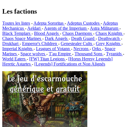
Les factions
Toutes les listes
-
Adepta Sororitas
-
Adeptus Custodes
-
Adeptus
Mechanicus
-
Aeldari
-
Agents of the Imperium
-
Astra Militarum
-
Black Templars
-
Blood Angels
-
Chaos Daemons
-
Chaos Knights
-
Chaos Space Marines
-
Dark Angels
-
Death Guard
-
Deathwatch
-
Drukhari
-
Emperor's Children
-
Genestealer Cults
-
Grey Knights
-
Imperial Knights
-
Leagues of Votann
-
Necrons
-
Orks
-
Space
Marines
-
Space wolves
-
T'au Empire
-
Thousand Sons
-
Tyranids
-
World Eaters
-
[FW] Titan Legions
-
[Horus Heresy Legends]
Heretic Astartes
-
[Legends] Fortifications et Non Alignés