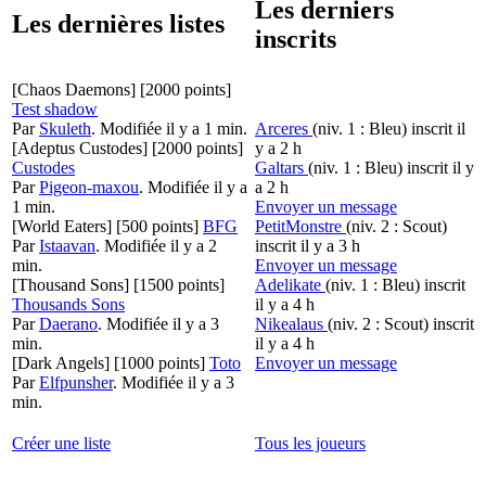
Les derniers
Les dernières listes
inscrits
[Chaos Daemons]
[2000 points]
Test shadow
Par
Skuleth
.
Modifiée il y a 1 min.
Arceres
(niv. 1 : Bleu)
inscrit il
[Adeptus Custodes]
[2000 points]
y a 2 h
Custodes
Galtars
(niv. 1 : Bleu)
inscrit il y
Par
Pigeon-maxou
.
Modifiée il y a
a 2 h
1 min.
Envoyer un message
[World Eaters]
[500 points]
BFG
PetitMonstre
(niv. 2 : Scout)
Par
Istaavan
.
Modifiée il y a 2
inscrit il y a 3 h
min.
Envoyer un message
[Thousand Sons]
[1500 points]
Adelikate
(niv. 1 : Bleu)
inscrit
Thousands Sons
il y a 4 h
Par
Daerano
.
Modifiée il y a 3
Nikealaus
(niv. 2 : Scout)
inscrit
min.
il y a 4 h
[Dark Angels]
[1000 points]
Toto
Envoyer un message
Par
Elfpunsher
.
Modifiée il y a 3
min.
Créer une liste
Tous les joueurs