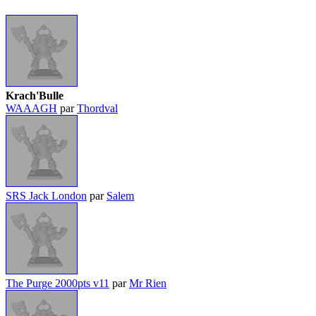
Krach'Bulle
WAAAGH
par
Thordval
SRS Jack London
par
Salem
The Purge 2000pts v11
par
Mr Rien