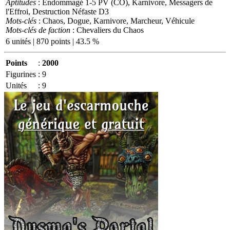
Aptitudes
: Endommagé 1-5 PV (CO), Karnivore, Messagers de
l'Effroi, Destruction Néfaste D3
Mots-clés
: Chaos, Dogue, Karnivore, Marcheur, Véhicule
Mots-clés de faction
: Chevaliers du Chaos
6 unités | 870 points | 43.5 %
Points
:
2000
Figurines
:
9
Unités
:
9