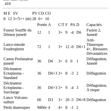
410
M
E
SV
PV
CD
CO
8
12
3+/5++ (tir)
28
6+
10
Portée
A
C/T
F
PA
D
Capacités
Fuseur Souffle du
Fusion 2,
12
1
3+
9
-4
D6
Démon jumelé
Jumelé
Anti-
Lance-missile
Titanesque
72
1
3+
12
-6
D6+1
Foudregheist
4+, Blessures
Dévastatrices
Canon Profanateur
Déflagration,
36
D6
3+
6
0
1
jumelé
Jumelé
Décimateur
Ectoplasma -
36
D6+3
3+
8
-3
2
Déflagration
Standard
Décimateur
Déflagration,
Ectoplasma -
36
D6+3
3+
9
-4
3
A risque
Surcharge
Lance Volcano-
60
D3
3+
20
-5
D6+8
Déflagration
sulfure
Pieds titanesques
Mêlée
4
4+
8
-1
2