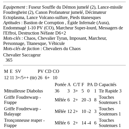
Equipement
: Fuseur Souffle du Démon jumelé (2), Lance-missile
Foudregheist (2), Canon Profanateur jumelé, Décimateur
Ectoplasma, Lance Volcano-sulfure, Pieds titanesques
Aptitudes
: Bastion de Corruption , Égide Infernale (Aura),
Endommagé 1-10 PV (CO), Marcheur Super-lourd, Messagers de
l'Effroi, Destruction Néfaste D6+2
Mots-clés
: Chaos, Chevalier Tyran, Imposant, Marcheur,
Personnage, Titanesque, Véhicule
Mots-clés de faction
: Chevaliers du Chaos
Chevalier Saccageur
365
M
E
SV
PV
CD
CO
12
11
3+/5++ (tir)
26
6+
10
Portée
A
C/T
F
PA
D
Capacités
Mitrailleuse Diabolus
36
3
3+
5
0
1
Tir Rapide 3
Griffe Foudrewarp -
Touches
Mêlée
6
2+
20
-3
8
Frappe
Soutenues 1
Griffe Foudrewarp -
Touches
Mêlée
12
2+
10
-2
3
Balayage
Soutenues 1
Tronçonneuse reaper -
Touches
Mêlée
6
2+
14
-4
6
Frappe
Soutenues 1