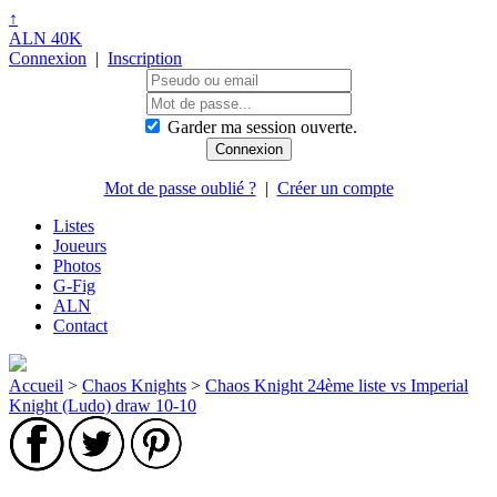
↑
ALN 40K
Connexion
|
Inscription
Garder ma session ouverte.
Mot de passe oublié ?
|
Créer un compte
Listes
Joueurs
Photos
G-Fig
ALN
Contact
Accueil
>
Chaos Knights
>
Chaos Knight 24ème liste vs Imperial
Knight (Ludo) draw 10-10