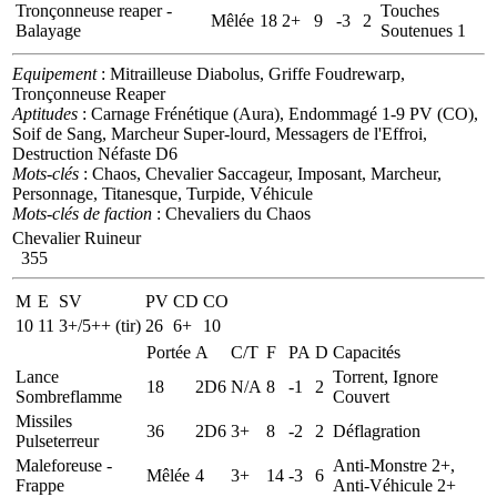
Tronçonneuse reaper -
Touches
Mêlée
18
2+
9
-3
2
Balayage
Soutenues 1
Equipement
: Mitrailleuse Diabolus, Griffe Foudrewarp,
Tronçonneuse Reaper
Aptitudes
: Carnage Frénétique (Aura), Endommagé 1-9 PV (CO),
Soif de Sang, Marcheur Super-lourd, Messagers de l'Effroi,
Destruction Néfaste D6
Mots-clés
: Chaos, Chevalier Saccageur, Imposant, Marcheur,
Personnage, Titanesque, Turpide, Véhicule
Mots-clés de faction
: Chevaliers du Chaos
Chevalier Ruineur
355
M
E
SV
PV
CD
CO
10
11
3+/5++ (tir)
26
6+
10
Portée
A
C/T
F
PA
D
Capacités
Lance
Torrent, Ignore
18
2D6
N/A
8
-1
2
Sombreflamme
Couvert
Missiles
36
2D6
3+
8
-2
2
Déflagration
Pulseterreur
Maleforeuse -
Anti-Monstre 2+,
Mêlée
4
3+
14
-3
6
Frappe
Anti-Véhicule 2+