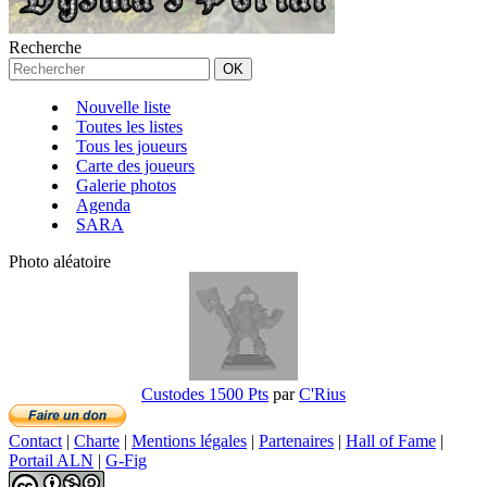
Recherche
Nouvelle liste
Toutes les listes
Tous les joueurs
Carte des joueurs
Galerie photos
Agenda
SARA
Photo aléatoire
Custodes 1500 Pts
par
C'Rius
Contact
|
Charte
|
Mentions légales
|
Partenaires
|
Hall of Fame
|
Portail ALN
|
G-Fig