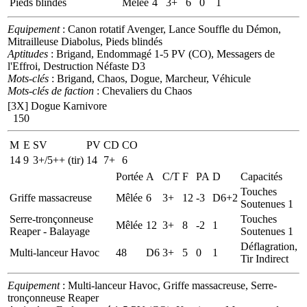
Pieds blindés
Mêlée
4
3+
6
0
1
Equipement
: Canon rotatif Avenger, Lance Souffle du Démon,
Mitrailleuse Diabolus, Pieds blindés
Aptitudes
: Brigand, Endommagé 1-5 PV (CO), Messagers de
l'Effroi, Destruction Néfaste D3
Mots-clés
: Brigand, Chaos, Dogue, Marcheur, Véhicule
Mots-clés de faction
: Chevaliers du Chaos
[3X]
Dogue Karnivore
150
M
E
SV
PV
CD
CO
14
9
3+/5++ (tir)
14
7+
6
Portée
A
C/T
F
PA
D
Capacités
Touches
Griffe massacreuse
Mêlée
6
3+
12
-3
D6+2
Soutenues 1
Serre-tronçonneuse
Touches
Mêlée
12
3+
8
-2
1
Reaper - Balayage
Soutenues 1
Déflagration,
Multi-lanceur Havoc
48
D6
3+
5
0
1
Tir Indirect
Equipement
: Multi-lanceur Havoc, Griffe massacreuse, Serre-
tronçonneuse Reaper