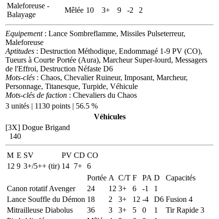
Maleforeuse -
Mêlée
10
3+
9
-2
2
Balayage
Equipement
: Lance Sombreflamme, Missiles Pulseterreur,
Maleforeuse
Aptitudes
: Destruction Méthodique, Endommagé 1-9 PV (CO),
Tueurs à Courte Portée (Aura), Marcheur Super-lourd, Messagers
de l'Effroi, Destruction Néfaste D6
Mots-clés
: Chaos, Chevalier Ruineur, Imposant, Marcheur,
Personnage, Titanesque, Turpide, Véhicule
Mots-clés de faction
: Chevaliers du Chaos
3 unités | 1130 points | 56.5 %
Véhicules
[3X]
Dogue Brigand
140
M
E
SV
PV
CD
CO
12
9
3+/5++ (tir)
14
7+
6
Portée
A
C/T
F
PA
D
Capacités
Canon rotatif Avenger
24
12
3+
6
-1
1
Lance Souffle du Démon
18
2
3+
12
-4
D6
Fusion 4
Mitrailleuse Diabolus
36
3
3+
5
0
1
Tir Rapide 3