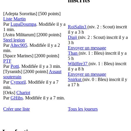
[Adepta Sororitas]
[500 points]
Liste Martin
Par
LupaDoumpa
.
Modifiée il y a
RoiSalin3
(niv. 2 : Scout)
inscrit
1 min.
il y a 3 h
[Astra Militarum]
[2000 points]
Diaij
(niv. 2 : Scout)
inscrit il y a
Steel legion
3 h
Par
Altec905
.
Modifiée il y a 2
Envoyer un message
min.
Than
(niv. 1 : Bleu)
inscrit il y a
[Space Marines]
[2000 points]
5 h
PTF
Wildfire37
(niv. 1 : Bleu)
inscrit
Par
Potti
.
Modifiée il y a 3 min.
il y a 8 h
[Tyranids]
[2000 points]
Assaut
Envoyer un message
souterrain
Snirkut
(niv. 0 : Bleu)
inscrit il y
Par
Cymoril
.
Modifiée il y a 7
a 17 h
min.
[Orks]
Chariot
Par
GHibs
.
Modifiée il y a 7 min.
Créer une liste
Tous les joueurs