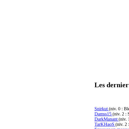
Les derniers
Snirkut
(niv. 0 : Bl
Damss15
(niv. 2 :
DarkManant
(niv. 
TarKHaoS
(niv. 2 