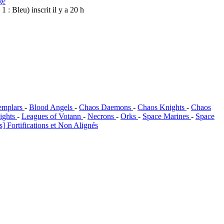
ge
. 1 : Bleu)
inscrit il y a 20 h
emplars
-
Blood Angels
-
Chaos Daemons
-
Chaos Knights
-
Chaos
ights
-
Leagues of Votann
-
Necrons
-
Orks
-
Space Marines
-
Space
] Fortifications et Non Alignés