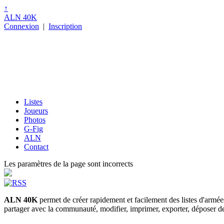
↑
ALN 40K
Connexion
|
Inscription
Listes
Joueurs
Photos
G-Fig
ALN
Contact
Les paramètres de la page sont incorrects
ALN 40K
permet de créer rapidement et facilement des listes d'armé
partager avec la communauté, modifier, imprimer, exporter, déposer des p