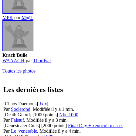
MPK
par
M@T
Krach'Bulle
WAAAGH
par
Thordval
Toutes les photos
Les dernières listes
[Chaos Daemons]
Jxjxj
Par
Soclerond
.
Modifiée il y a 1 min.
[Death Guard]
[1000 points]
Nbc 1000
Par
Falstuf
.
Modifiée il y a 3 min.
[Genestealer Cults]
[2000 points]
Final Day + xenocult masses
Par
Le_venerable
.
Modifiée il y a 4 min.