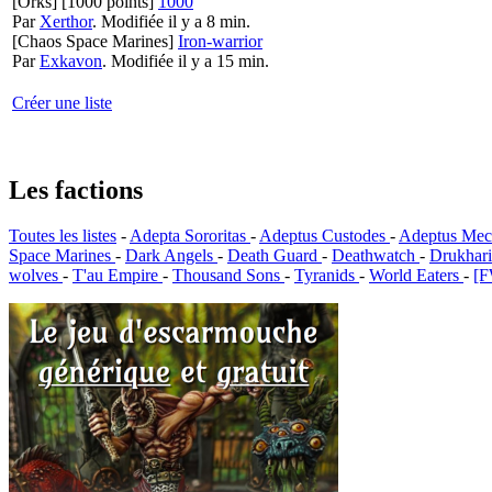
[Orks]
[1000 points]
1000
Par
Xerthor
.
Modifiée il y a 8 min.
[Chaos Space Marines]
Iron-warrior
Par
Exkavon
.
Modifiée il y a 15 min.
Créer une liste
Les factions
Toutes les listes
-
Adepta Sororitas
-
Adeptus Custodes
-
Adeptus Mec
Space Marines
-
Dark Angels
-
Death Guard
-
Deathwatch
-
Drukhar
wolves
-
T'au Empire
-
Thousand Sons
-
Tyranids
-
World Eaters
-
[F