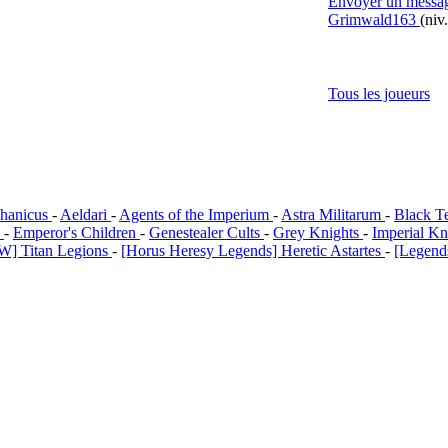
Envoyer un messa
Grimwald163
(niv
Tous les joueurs
hanicus
-
Aeldari
-
Agents of the Imperium
-
Astra Militarum
-
Black T
i
-
Emperor's Children
-
Genestealer Cults
-
Grey Knights
-
Imperial Kn
W] Titan Legions
-
[Horus Heresy Legends] Heretic Astartes
-
[Legends