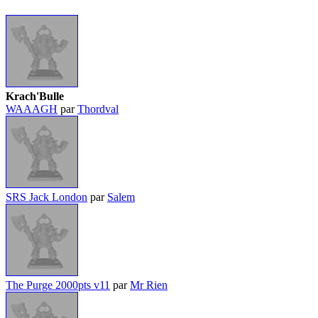
Krach'Bulle
WAAAGH
par
Thordval
SRS Jack London
par
Salem
The Purge 2000pts v11
par
Mr Rien