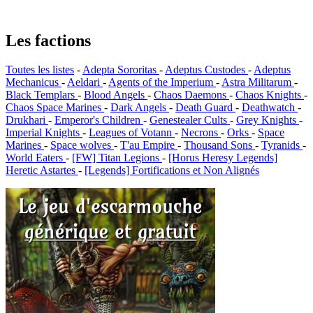
Les factions
Toutes les listes
-
Adepta Sororitas
-
Adeptus Custodes
-
Adeptus
Mechanicus
-
Aeldari
-
Agents of the Imperium
-
Astra Militarum
-
Black Templars
-
Blood Angels
-
Chaos Daemons
-
Chaos Knights
-
Chaos Space Marines
-
Dark Angels
-
Death Guard
-
Deathwatch
-
Drukhari
-
Emperor's Children
-
Genestealer Cults
-
Grey Knights
-
Imperial Knights
-
Leagues of Votann
-
Necrons
-
Orks
-
Space
Marines
-
Space wolves
-
T'au Empire
-
Thousand Sons
-
Tyranids
-
World Eaters
-
[FW] Titan Legions
-
[Horus Heresy Legends]
Heretic Astartes
-
[Legends] Fortifications et Non Alignés