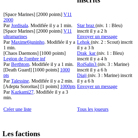
[Space Marines]
[2000 points]
V11
2000
Par
Jordisala
.
Modifiée il y a 1 min.
Star braz
(niv. 1 : Bleu)
[Space Marines]
[2000 points]
V11
inscrit il y a 2 h
ultramarines
Envoyer un message
Par
Maxime6juninho
.
Modifiée il y a
Lehok
(niv. 2 : Scout)
inscrit
1 min.
il y a 3 h
[Chaos Daemons]
[1000 points]
Drak_kar
(niv. 1 : Bleu)
Legion de l'ombre inf
inscrit il y a 4 h
Par
Berthtom
.
Modifiée il y a 1 min.
RoiSalin3
(niv. 3 : Marine)
[Death Guard]
[1000 points]
1000
inscrit il y a 6 h
pts
Diaij
(niv. 3 : Marine)
inscrit
Par
Talessine
.
Modifiée il y a 2 min.
il y a 6 h
[Adepta Sororitas]
[1 points]
1000pts
Envoyer un message
Par
Kazkami27
.
Modifiée il y a 3
min.
Créer une liste
Tous les joueurs
Les factions