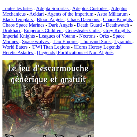
Toutes les listes
-
Adepta Sororitas
-
Adeptus Custodes
-
Adeptus
Mechanicus
-
Aeldari
-
Agents of the Imperium
-
Astra Militarum
-
Black Templars
-
Blood Angels
-
Chaos Daemons
-
Chaos Knights
-
Chaos Space Marines
-
Dark Angels
-
Death Guard
-
Deathwatch
-
Drukhari
-
Emperor's Children
-
Genestealer Cults
-
Grey Knights
-
Imperial Knights
-
Leagues of Votann
-
Necrons
-
Orks
-
Space
Marines
-
Space wolves
-
T'au Empire
-
Thousand Sons
-
Tyranids
-
World Eaters
-
[FW] Titan Legions
-
[Horus Heresy Legends]
Heretic Astartes
-
[Legends] Fortifications et Non Alignés