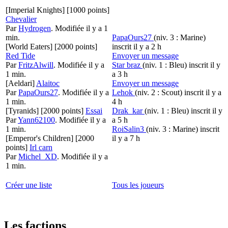
[Imperial Knights]
[1000 points]
Chevalier
Par
Hydrogen
.
Modifiée il y a 1
min.
PapaOurs27
(niv. 3 : Marine)
[World Eaters]
[2000 points]
inscrit il y a 2 h
Red Tide
Envoyer un message
Par
FritzAlwill
.
Modifiée il y a
Star braz
(niv. 1 : Bleu)
inscrit il y
1 min.
a 3 h
[Aeldari]
Alaitoc
Envoyer un message
Par
PapaOurs27
.
Modifiée il y a
Lehok
(niv. 2 : Scout)
inscrit il y a
1 min.
4 h
[Tyranids]
[2000 points]
Essai
Drak_kar
(niv. 1 : Bleu)
inscrit il y
Par
Yann62100
.
Modifiée il y a
a 5 h
1 min.
RoiSalin3
(niv. 3 : Marine)
inscrit
[Emperor's Children]
[2000
il y a 7 h
points]
Irl carn
Par
Michel_XD
.
Modifiée il y a
1 min.
Créer une liste
Tous les joueurs
Les factions