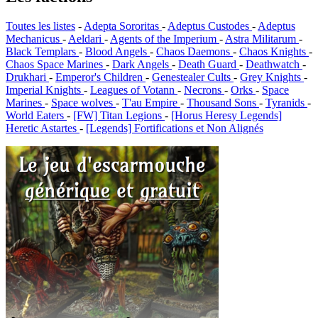
Toutes les listes
-
Adepta Sororitas
-
Adeptus Custodes
-
Adeptus
Mechanicus
-
Aeldari
-
Agents of the Imperium
-
Astra Militarum
-
Black Templars
-
Blood Angels
-
Chaos Daemons
-
Chaos Knights
-
Chaos Space Marines
-
Dark Angels
-
Death Guard
-
Deathwatch
-
Drukhari
-
Emperor's Children
-
Genestealer Cults
-
Grey Knights
-
Imperial Knights
-
Leagues of Votann
-
Necrons
-
Orks
-
Space
Marines
-
Space wolves
-
T'au Empire
-
Thousand Sons
-
Tyranids
-
World Eaters
-
[FW] Titan Legions
-
[Horus Heresy Legends]
Heretic Astartes
-
[Legends] Fortifications et Non Alignés