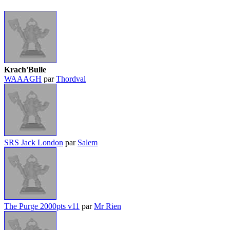
Krach'Bulle
WAAAGH
par
Thordval
SRS Jack London
par
Salem
The Purge 2000pts v11
par
Mr Rien