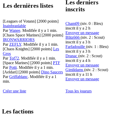
Les derniers
Les dernières listes
inscrits
[Leagues of Votann]
[2000 points]
Cham09
(niv. 0 : Bleu)
Inainbranlable
inscrit il y a 2 h
Par
Wanee
.
Modifiée il y a 1 min.
Envoyer un message
[Chaos Space Marines]
[2000 points]
BIitz666
(niv. 2 : Scout)
IRONWARRIORS
inscrit il y a 3 h
Par
ZEFLY
.
Modifiée il y a 1 min.
Farfadouille
(niv. 1 : Bleu)
[Chaos Knights]
[2000 points]
Les
inscrit il y a 3 h
Gros
Dranac
(niv. 2 : Scout)
Par
Tof72
.
Modifiée il y a 1 min.
inscrit il y a 4 h
[Space Marines]
[2000 points]
PTF
Envoyer un message
Par
Potti
.
Modifiée il y a 1 min.
Gimlidams
(niv. 2 : Scout)
[Aeldari]
[2000 points]
Dino Saucers
inscrit il y a 11 h
Par
Griffablanc
.
Modifiée il y a 1
Envoyer un message
min.
Créer une liste
Tous les joueurs
Les factions