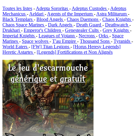
Toutes les listes
-
Adepta Sororitas
-
Adeptus Custodes
-
Adeptus
Mechanicus
-
Aeldari
-
Agents of the Imperium
-
Astra Militarum
-
Black Templars
-
Blood Angels
-
Chaos Daemons
-
Chaos Knights
-
Chaos Space Marines
-
Dark Angels
-
Death Guard
-
Deathwatch
-
Drukhari
-
Emperor's Children
-
Genestealer Cults
-
Grey Knights
-
Imperial Knights
-
Leagues of Votann
-
Necrons
-
Orks
-
Space
Marines
-
Space wolves
-
T'au Empire
-
Thousand Sons
-
Tyranids
-
World Eaters
-
[FW] Titan Legions
-
[Horus Heresy Legends]
Heretic Astartes
-
[Legends] Fortifications et Non Alignés