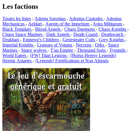
Les factions
Toutes les listes
-
Adepta Sororitas
-
Adeptus Custodes
-
Adeptus
Mechanicus
-
Aeldari
-
Agents of the Imperium
-
Astra Militarum
-
Black Templars
-
Blood Angels
-
Chaos Daemons
-
Chaos Knights
-
Chaos Space Marines
-
Dark Angels
-
Death Guard
-
Deathwatch
-
Drukhari
-
Emperor's Children
-
Genestealer Cults
-
Grey Knights
-
Imperial Knights
-
Leagues of Votann
-
Necrons
-
Orks
-
Space
Marines
-
Space wolves
-
T'au Empire
-
Thousand Sons
-
Tyranids
-
World Eaters
-
[FW] Titan Legions
-
[Horus Heresy Legends]
Heretic Astartes
-
[Legends] Fortifications et Non Alignés