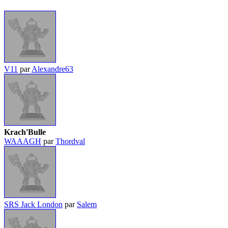
V11
par
Alexandre63
Krach'Bulle
WAAAGH
par
Thordval
SRS Jack London
par
Salem