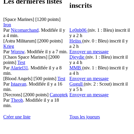
Les dernières listes
inscrits
[Space Marines]
[1200 points]
Iron
Par
Nicomarchand
.
Modifiée il y
Le0nb06
(niv. 1 : Bleu)
inscrit il
a 4 min.
y a 2 h
[Astra Militarum]
[2000 points]
Heiiss
(niv. 0 : Bleu)
inscrit il y
Krieg
a 2 h
Par
Worow
.
Modifiée il y a 7 min.
Envoyer un message
[Chaos Space Marines]
[2000
Djeydie
(niv. 1 : Bleu)
inscrit il
points]
Test
y a 4 h
Par
Alariel31
.
Modifiée il y a 8
MMB
(niv. 1 : Bleu)
inscrit il y
min.
a 4 h
[Blood Angels]
[500 points]
Test
Envoyer un message
Par
Istaavan
.
Modifiée il y a 16
Gugull
(niv. 2 : Scout)
inscrit il
min.
y a 5 h
[Necrons]
[2000 points]
Canoptek
Envoyer un message
Par
Theob
.
Modifiée il y a 18
min.
Créer une liste
Tous les joueurs