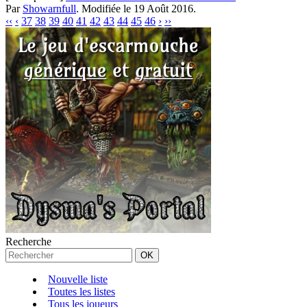
Par
Showarnfull
.
Modifiée le 19 Août 2016.
‹‹
‹
37
38
39
40
41
42
43
44
45
46
›
››
Recherche
Nouvelle liste
Toutes les listes
Tous les joueurs