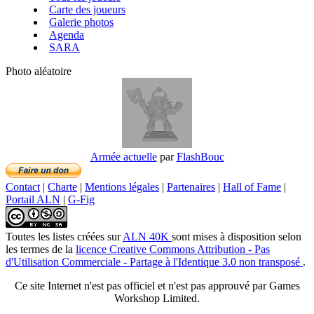
Carte des joueurs
Galerie photos
Agenda
SARA
Photo aléatoire
Armée actuelle
par
FlashBouc
Contact
|
Charte
|
Mentions légales
|
Partenaires
|
Hall of Fame
|
Portail ALN
|
G-Fig
Toutes les listes créées
sur
ALN 40K
sont mises à disposition selon
les termes de la
licence Creative Commons Attribution - Pas
d'Utilisation Commerciale - Partage à l'Identique 3.0 non transposé
.
Ce site Internet n'est pas officiel et n'est pas approuvé par Games
Workshop Limited.