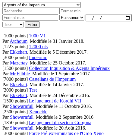
[1000 points]
1000 V1
Par
Atchoum
.
Modifiée le 31 Janvier 2018.
[1223 points]
12000 pts
Par
Ekkehart
.
Modifiée le 5 Décembre 2017.
[3000 points]
Imperium
Par
Mazertay
.
Modifiée le 25 Octobre 2017.
[1500 points]
Collection Inquisition & Agents Impériaux
Par
Mr.Flibble
.
Modifiée le 1 Septembre 2017.
[7000 points]
Castellans de l'Imperium
Par
Ekkehart
.
Modifiée le 14 Janvier 2017.
[3000 points]
Test
Par
Ekkehart
.
Modifiée le 24 Décembre 2016.
[1500 points]
Le jugement de Kordhi VII
Par
Showarnfull
.
Modifiée le 11 Octobre 2016.
[2500 points]
Xenocide
Par
Showarnfull
.
Modifiée le 2 Septembre 2016.
[1850 points]
Le jugement du secteur Gorgona
Par
Showarnfull
.
Modifiée le 20 Août 2016.
[3000 points]
Force Pré-exterminatus de l'Ordo Xeno