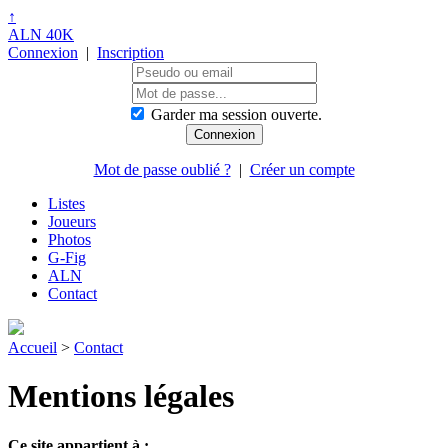
↑
ALN 40K
Connexion
|
Inscription
Garder ma session ouverte.
Mot de passe oublié ?
|
Créer un compte
Listes
Joueurs
Photos
G-Fig
ALN
Contact
Accueil
>
Contact
Mentions légales
Ce site appartient à :