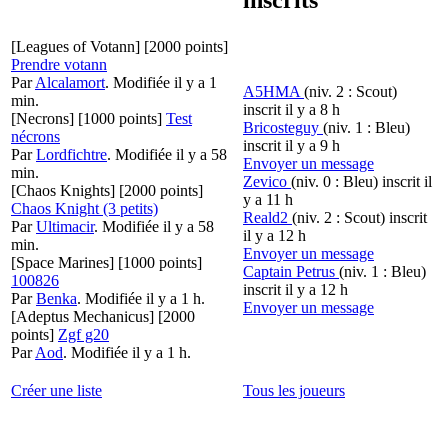
[Leagues of Votann]
[2000 points]
Prendre votann
Par
Alcalamort
.
Modifiée il y a 1
A5HMA
(niv. 2 : Scout)
min.
inscrit il y a 8 h
[Necrons]
[1000 points]
Test
Bricosteguy
(niv. 1 : Bleu)
nécrons
inscrit il y a 9 h
Par
Lordfichtre
.
Modifiée il y a 58
Envoyer un message
min.
Zevico
(niv. 0 : Bleu)
inscrit il
[Chaos Knights]
[2000 points]
y a 11 h
Chaos Knight (3 petits)
Reald2
(niv. 2 : Scout)
inscrit
Par
Ultimacir
.
Modifiée il y a 58
il y a 12 h
min.
Envoyer un message
[Space Marines]
[1000 points]
Captain Petrus
(niv. 1 : Bleu)
100826
inscrit il y a 12 h
Par
Benka
.
Modifiée il y a 1 h.
Envoyer un message
[Adeptus Mechanicus]
[2000
points]
Zgf g20
Par
Aod
.
Modifiée il y a 1 h.
Créer une liste
Tous les joueurs