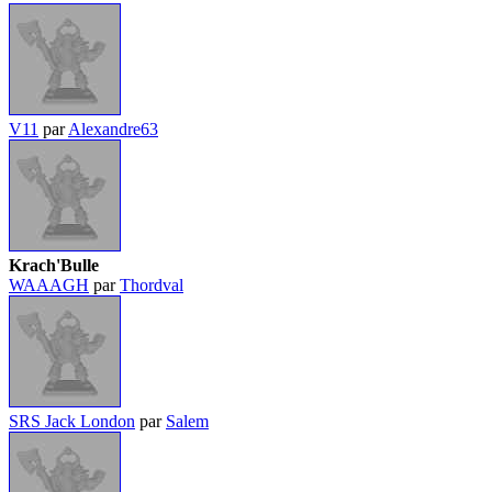
V11
par
Alexandre63
Krach'Bulle
WAAAGH
par
Thordval
SRS Jack London
par
Salem