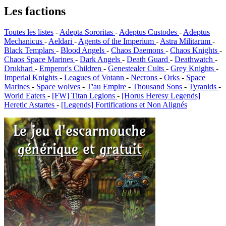
Les factions
Toutes les listes
-
Adepta Sororitas
-
Adeptus Custodes
-
Adeptus
Mechanicus
-
Aeldari
-
Agents of the Imperium
-
Astra Militarum
-
Black Templars
-
Blood Angels
-
Chaos Daemons
-
Chaos Knights
-
Chaos Space Marines
-
Dark Angels
-
Death Guard
-
Deathwatch
-
Drukhari
-
Emperor's Children
-
Genestealer Cults
-
Grey Knights
-
Imperial Knights
-
Leagues of Votann
-
Necrons
-
Orks
-
Space
Marines
-
Space wolves
-
T'au Empire
-
Thousand Sons
-
Tyranids
-
World Eaters
-
[FW] Titan Legions
-
[Horus Heresy Legends]
Heretic Astartes
-
[Legends] Fortifications et Non Alignés