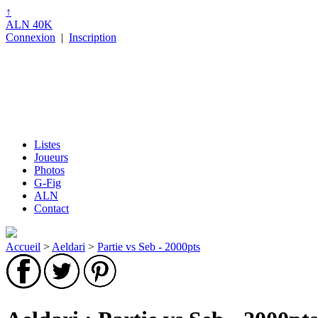
↑
ALN 40K
Connexion
|
Inscription
Listes
Joueurs
Photos
G-Fig
ALN
Contact
Accueil
>
Aeldari
>
Partie vs Seb - 2000pts