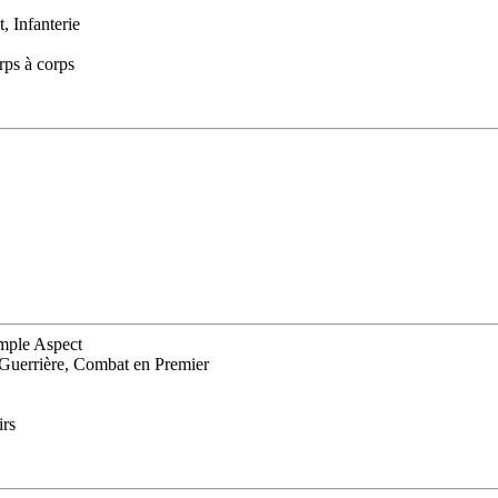
, Infanterie
rps à corps
emple Aspect
 Guerrière, Combat en Premier
irs