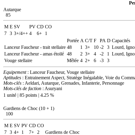
Pe
Autarque
85
M
E
SV
PV
CD
CO
7
3
3+/4++
4
6+
1
Portée
A
C/T
F
PA
D
Capacités
Lanceur Faucheur - trait stellaire
48
1
3+
10
-2
3
Lourd, Igno
Lanceur Faucheur - amas étoilé
48
2
3+
4
-2
1
Lourd, Igno
Vouge stellaire
Mêlée
4
2+
6
-3
3
Equipement
: Lanceur Faucheur, Vouge stellaire
Aptitudes
: Entrainement Aspect, Stratège Inégalable, Voie du Comm
Mots-clés
: Aeldari, Autarque, Grenades, Infanterie, Personnage
Mots-clés de faction
: Asuryani
1 unité | 85 points | 4.25 %
Gardiens de Choc (10 + 1)
100
M
E
SV
PV
CD
CO
7
3
4+
1
7+
2
Gardiens de Choc