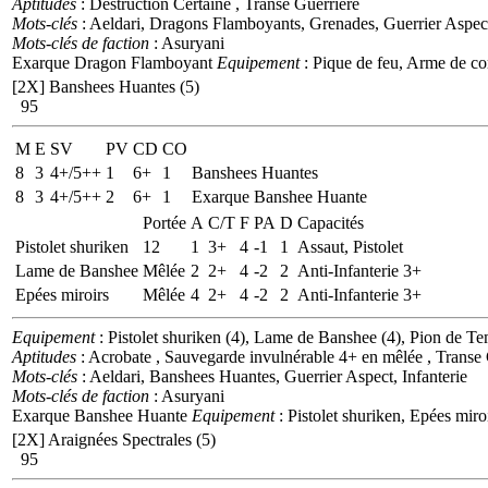
Aptitudes
: Destruction Certaine , Transe Guerrière
Mots-clés
: Aeldari, Dragons Flamboyants, Grenades, Guerrier Aspect
Mots-clés de faction
: Asuryani
Exarque Dragon Flamboyant
Equipement
: Pique de feu, Arme de co
[2X]
Banshees Huantes (5)
95
M
E
SV
PV
CD
CO
8
3
4+/5++
1
6+
1
Banshees Huantes
8
3
4+/5++
2
6+
1
Exarque Banshee Huante
Portée
A
C/T
F
PA
D
Capacités
Pistolet shuriken
12
1
3+
4
-1
1
Assaut, Pistolet
Lame de Banshee
Mêlée
2
2+
4
-2
2
Anti-Infanterie 3+
Epées miroirs
Mêlée
4
2+
4
-2
2
Anti-Infanterie 3+
Equipement
: Pistolet shuriken (4), Lame de Banshee (4), Pion de T
Aptitudes
: Acrobate , Sauvegarde invulnérable 4+ en mêlée , Transe
Mots-clés
: Aeldari, Banshees Huantes, Guerrier Aspect, Infanterie
Mots-clés de faction
: Asuryani
Exarque Banshee Huante
Equipement
: Pistolet shuriken, Epées miro
[2X]
Araignées Spectrales (5)
95