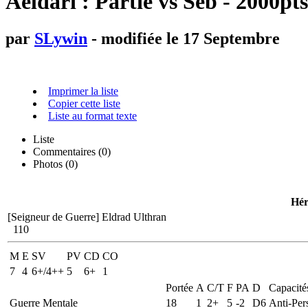
Aeldari : Partie vs Seb - 2000pts
par
SLywin
- modifiée le 17 Septembre
Imprimer la liste
Copier cette liste
Liste au format texte
Liste
Commentaires (
0
)
Photos (0)
Hér
[Seigneur de Guerre]
Eldrad Ulthran
110
M
E
SV
PV
CD
CO
7
4
6+/4++
5
6+
1
Portée
A
C/T
F
PA
D
Capacité
Guerre Mentale
18
1
2+
5
-2
D6
Anti-Per