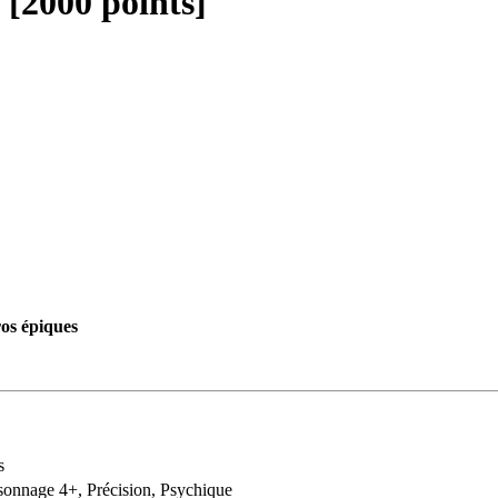
 [2000 points]
os épiques
s
sonnage 4+, Précision, Psychique