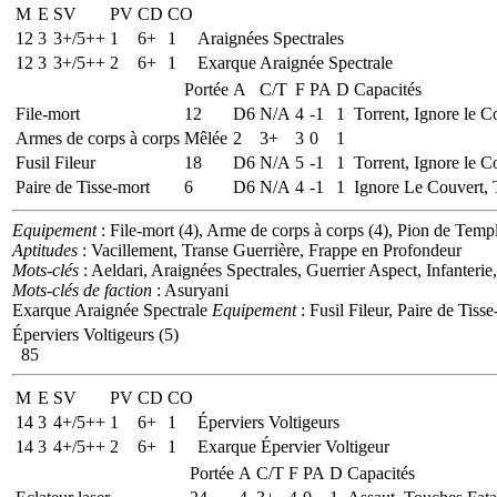
M
E
SV
PV
CD
CO
12
3
3+/5++
1
6+
1
Araignées Spectrales
12
3
3+/5++
2
6+
1
Exarque Araignée Spectrale
Portée
A
C/T
F
PA
D
Capacités
File-mort
12
D6
N/A
4
-1
1
Torrent, Ignore le C
Armes de corps à corps
Mêlée
2
3+
3
0
1
Fusil Fileur
18
D6
N/A
5
-1
1
Torrent, Ignore le C
Paire de Tisse-mort
6
D6
N/A
4
-1
1
Ignore Le Couvert, 
Equipement
: File-mort (4), Arme de corps à corps (4), Pion de Temp
Aptitudes
: Vacillement, Transe Guerrière, Frappe en Profondeur
Mots-clés
: Aeldari, Araignées Spectrales, Guerrier Aspect, Infanterie
Mots-clés de faction
: Asuryani
Exarque Araignée Spectrale
Equipement
: Fusil Fileur, Paire de Tiss
Éperviers Voltigeurs (5)
85
M
E
SV
PV
CD
CO
14
3
4+/5++
1
6+
1
Éperviers Voltigeurs
14
3
4+/5++
2
6+
1
Exarque Épervier Voltigeur
Portée
A
C/T
F
PA
D
Capacités