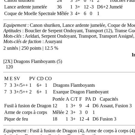
Canon shuriken
24
3
3+
6
-1
2
Touches Fata
Lance ardente jumelée
36
1
3+
12
-3
D6+2
Jumelé
Coque de Moelle Spectrale
Mêlée
3
4+
6
0
1
Equipement
: Canon shuriken, Lance ardente jumelée, Coque de Moel
Aptitudes
: Bouclier de Serpent Ondoyant, Transport (12), Transe Gue
Mots-clés
: Aeldari, Serpent Ondoyant, Transport, Transport Assigné,
Mots-clés de faction
: Asuryani
2 unités | 250 points | 12.5 %
I
[2X]
Dragons Flamboyants (5)
120
M
E
SV
PV
CD
CO
7
3
3+/5++
1
6+
1
Dragons Flamboyants
7
3
3+/5++
2
6+
1
Exarque Dragon Flamboyant
Portée
A
C/T
F
PA
D
Capacités
Fusil à fusion de Dragon
12
1
3+
9
-4
D6
Assaut, Fusion 3
Arme de corps à corps
Mêlée
2
3+
3
0
1
Pique de feu
18
1
3+
12
-4
D6
Fusion 3
Equipement
: Fusil à fusion de Dragon (4), Arme de corps à corps (4