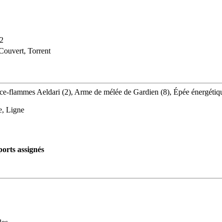
 2
Couvert, Torrent
ance-flammes Aeldari (2), Arme de mélée de Gardien (8), Épée énergétiq
e, Ligne
orts assignés