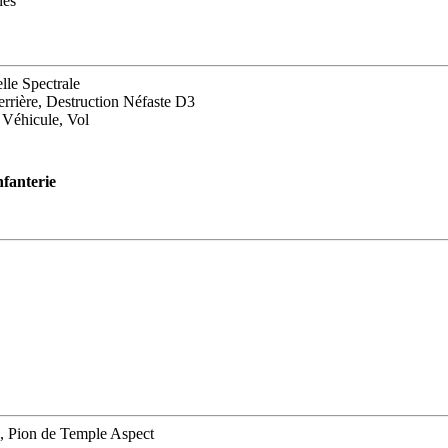
les
le Spectrale
rrière, Destruction Néfaste D3
 Véhicule, Vol
nfanterie
), Pion de Temple Aspect