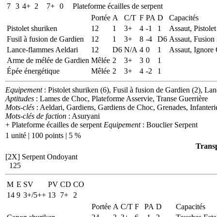
7
3
4+
2
7+
0
Plateforme écailles de serpent
Portée
A
C/T
F
PA
D
Capacités
Pistolet shuriken
12
1
3+
4
-1
1
Assaut, Pistolet
Fusil à fusion de Gardien
12
1
3+
8
-4
D6
Assaut, Fusion
Lance-flammes Aeldari
12
D6
N/A
4
0
1
Assaut, Ignore 
Arme de mélée de Gardien
Mêlée
2
3+
3
0
1
Épée énergétique
Mêlée
2
3+
4
-2
1
Equipement
: Pistolet shuriken (6), Fusil à fusion de Gardien (2), L
Aptitudes
: Lames de Choc, Plateforme Asservie, Transe Guerrière
Mots-clés
: Aeldari, Gardiens, Gardiens de Choc, Grenades, Infanteri
Mots-clés de faction
: Asuryani
+ Plateforme écailles de serpent
Equipement
: Bouclier Serpent
1 unité | 100 points | 5 %
Transp
[2X]
Serpent Ondoyant
125
M
E
SV
PV
CD
CO
14
9
3+/5++
13
7+
2
Portée
A
C/T
F
PA
D
Capacités