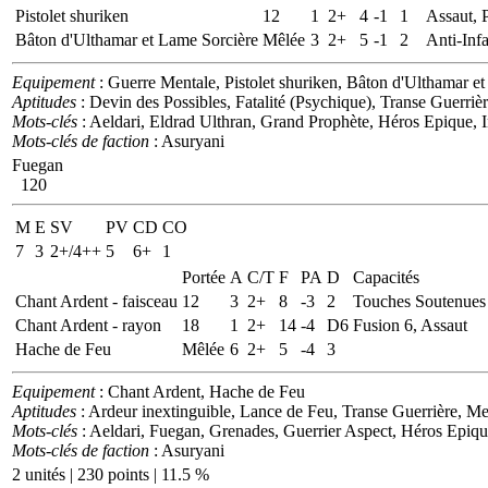
Pistolet shuriken
12
1
2+
4
-1
1
Assaut, P
Bâton d'Ulthamar et Lame Sorcière
Mêlée
3
2+
5
-1
2
Anti-Inf
Equipement
: Guerre Mentale, Pistolet shuriken, Bâton d'Ulthamar e
Aptitudes
: Devin des Possibles, Fatalité (Psychique), Transe Guerri
Mots-clés
: Aeldari, Eldrad Ulthran, Grand Prophète, Héros Epique, I
Mots-clés de faction
: Asuryani
Fuegan
120
M
E
SV
PV
CD
CO
7
3
2+/4++
5
6+
1
Portée
A
C/T
F
PA
D
Capacités
Chant Ardent - faisceau
12
3
2+
8
-3
2
Touches Soutenues 
Chant Ardent - rayon
18
1
2+
14
-4
D6
Fusion 6, Assaut
Hache de Feu
Mêlée
6
2+
5
-4
3
Equipement
: Chant Ardent, Hache de Feu
Aptitudes
: Ardeur inextinguible, Lance de Feu, Transe Guerrière, 
Mots-clés
: Aeldari, Fuegan, Grenades, Guerrier Aspect, Héros Epiqu
Mots-clés de faction
: Asuryani
2 unités | 230 points | 11.5 %