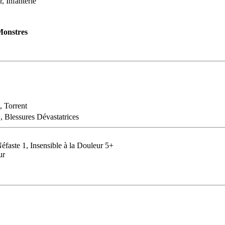
, Infanterie
onstres
, Torrent
, Blessures Dévastatrices
éfaste 1, Insensible à la Douleur 5+
ur