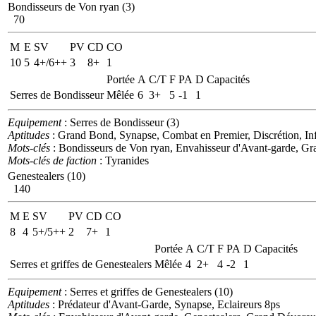
Bondisseurs de Von ryan (3)
70
M
E
SV
PV
CD
CO
10
5
4+/6++
3
8+
1
Portée
A
C/T
F
PA
D
Capacités
Serres de Bondisseur
Mêlée
6
3+
5
-1
1
Equipement
: Serres de Bondisseur (3)
Aptitudes
: Grand Bond, Synapse, Combat en Premier, Discrétion, Infi
Mots-clés
: Bondisseurs de Von ryan, Envahisseur d'Avant-garde, Gra
Mots-clés de faction
: Tyranides
Genestealers (10)
140
M
E
SV
PV
CD
CO
8
4
5+/5++
2
7+
1
Portée
A
C/T
F
PA
D
Capacités
Serres et griffes de Genestealers
Mêlée
4
2+
4
-2
1
Equipement
: Serres et griffes de Genestealers (10)
Aptitudes
: Prédateur d'Avant-Garde, Synapse, Eclaireurs 8ps