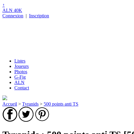
↑
ALN 40K
Connexion
|
Inscription
Listes
Joueurs
Photos
G-Fig
ALN
Contact
Accueil
>
Tyranids
>
500 points anti TS