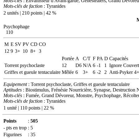
Mots-clés
: Envahisseur d'Avant-garde, Genestealers, Grand Dévoreur
Mots-clés de faction
: Tyranides
2 unités | 210 points | 42 %
M
Psychophage
110
M
E
SV
PV
CD
CO
12
9
3+
10
8+
3
Portée
A
C/T
F
PA
D
Capacités
Torrent psychoclaste
12
D6
N/A
6
-1
1
Ignore Couvert
Griffes et gueule tentaculaire
Mêlée
6
3+
6
-2
2
Anti-Psyker 4+
Equipement
: Torrent psychoclaste, Griffes et gueule tentaculaire
Aptitudes
: Biostimulus, Frénésie Nourricière, Synapse, Destruction N
Mots-clés
: Fumée, Grand Dévoreur, Monstre, Psychophage, Récolte
Mots-clés de faction
: Tyranides
1 unité | 110 points | 22 %
Points
:
505
- pts en trop
:
5
Figurines
:
35