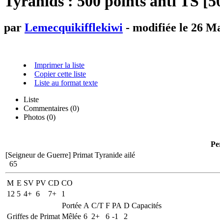
Tyranids : 500 points anti TS [5
par
Lemecquikifflekiwi
- modifiée le 26 M
Imprimer la liste
Copier cette liste
Liste au format texte
Liste
Commentaires (
0
)
Photos (0)
Pe
[Seigneur de Guerre]
Primat Tyranide ailé
65
M
E
SV
PV
CD
CO
12
5
4+
6
7+
1
Portée
A
C/T
F
PA
D
Capacités
Griffes de Primat
Mêlée
6
2+
6
-1
2