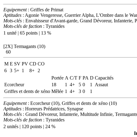
Equipement
: Griffes de Primat
Aptitudes
: Agonie Vengeresse, Guerrier Alpha, L'Ombre dans le War
Mots-clés
: Envahisseur d'Avant-garde, Grand Dévoreur, Infanterie, P
Mots-clés de faction
: Tyranides
1 unité | 65 points | 13 %
[2X]
Termagants (10)
60
M
E
SV
PV
CD
CO
6
3
5+
1
8+
2
Portée
A
C/T
F
PA
D
Capacités
Ecorcheur
18
1
4+
5
0
1
Assaut
Griffes et dents de xéno
Mêlée
1
4+
3
0
1
Equipement
: Ecorcheur (10), Griffes et dents de xéno (10)
Aptitudes
: Horreurs Prédatrices, Synapse
Mots-clés
: Grand Dévoreur, Infanterie, Multitude Infinie, Termagant
Mots-clés de faction
: Tyranides
2 unités | 120 points | 24 %
I