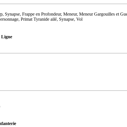
p, Synapse, Frappe en Profondeur, Meneur, Meneur Gargouilles et Gue
ersonnage, Primat Tyranide ailé, Synapse, Vol
Ligne
s
nfanterie