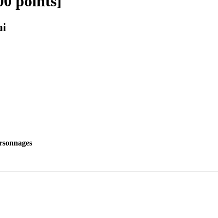
00 points]
ai
rsonnages