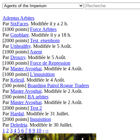
Adeptus Arbites
Par
SixFaces
.
Modifiée il y a 2 h.
[1000 points]
Force Arbites
Par
Gnoblare
.
Modifiée il y a 18 h.
[2000 points]
Test_eisenhorn
Par
Unhealthy
.
Modifiée le 5 Août.
[1000 points]
Agent
Par
Drouxy
.
Modifiée le 5 Août.
[1000 points]
Force de Repression
Par
Master Avoghai
.
Modifiée le 4 Août.
[1000 points]
L'inquisition
Par
Kelesil
.
Modifiée le 4 Août.
[500 points]
Boarding Patrol Rogue Traders
Par
Master Avoghai
.
Modifiée le 2 Août.
[500 points]
BA arbites
Par
Master Avoghai
.
Modifiée le 2 Août.
[2000 points]
Test 2
Par
Hardal
.
Modifiée le 31 Juillet.
[2000 points]
Inquisition
Par
Deledria
.
Modifiée le 30 Juillet.
1
2
3
4
5
6
7
8
9
10
›
››