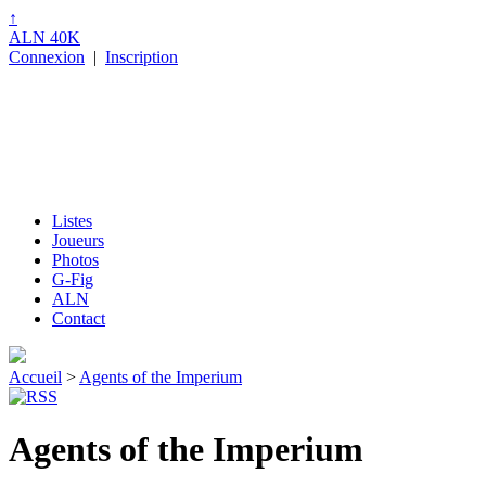
↑
ALN 40K
Connexion
|
Inscription
Listes
Joueurs
Photos
G-Fig
ALN
Contact
Accueil
>
Agents of the Imperium
Agents of the Imperium