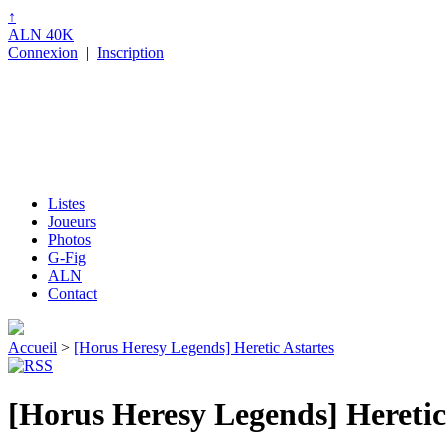
↑
ALN 40K
Connexion
|
Inscription
Listes
Joueurs
Photos
G-Fig
ALN
Contact
Accueil
>
[Horus Heresy Legends] Heretic Astartes
[Horus Heresy Legends] Heretic