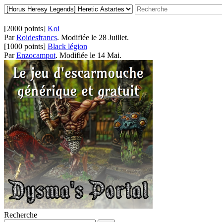
[2000 points]
Koi
Par
Roidesfrancs
.
Modifiée le 28 Juillet.
[1000 points]
Black légion
Par
Enzocampot
.
Modifiée le 14 Mai.
Recherche