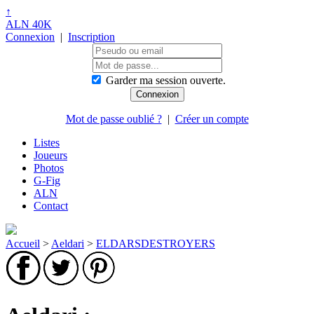
↑
ALN 40K
Connexion
|
Inscription
Garder ma session ouverte.
Mot de passe oublié ?
|
Créer un compte
Listes
Joueurs
Photos
G-Fig
ALN
Contact
Accueil
>
Aeldari
>
ELDARSDESTROYERS