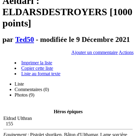
Aeldari :
ELDARSDESTROYERS [1000
points]
par
Ted50
- modifiée le 9 Décembre 2021
Ajouter un commentaire
Actions
Imprimer la liste
Copier cette liste
Liste au format texte
Liste
Commentaires (
0
)
Photos (9)
Héros épiques
Eldrad Ulthran
155
Equipement
: Pistolet shuriken, Bâton d'Ulthamar, Lame sorcière