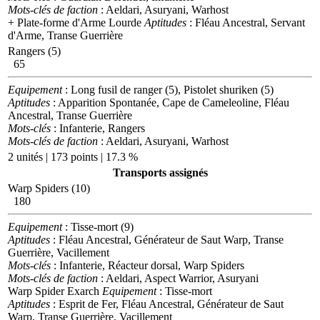
Mots-clés de faction
: Aeldari, Asuryani, Warhost
+ Plate-forme d'Arme Lourde
Aptitudes
: Fléau Ancestral, Servant
d'Arme, Transe Guerrière
Rangers (5)
65
Equipement
: Long fusil de ranger (5), Pistolet shuriken (5)
Aptitudes
: Apparition Spontanée, Cape de Cameleoline, Fléau
Ancestral, Transe Guerrière
Mots-clés
: Infanterie, Rangers
Mots-clés de faction
: Aeldari, Asuryani, Warhost
2 unités | 173 points | 17.3 %
Transports assignés
Warp Spiders (10)
180
Equipement
: Tisse-mort (9)
Aptitudes
: Fléau Ancestral, Générateur de Saut Warp, Transe
Guerrière, Vacillement
Mots-clés
: Infanterie, Réacteur dorsal, Warp Spiders
Mots-clés de faction
: Aeldari, Aspect Warrior, Asuryani
Warp Spider Exarch
Equipement
: Tisse-mort
Aptitudes
: Esprit de Fer, Fléau Ancestral, Générateur de Saut
Warp, Transe Guerrière, Vacillement