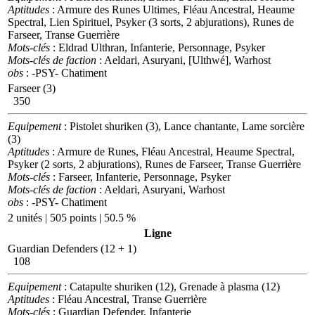
Aptitudes
: Armure des Runes Ultimes, Fléau Ancestral, Heaume
Spectral, Lien Spirituel, Psyker (3 sorts, 2 abjurations), Runes de
Farseer, Transe Guerrière
Mots-clés
: Eldrad Ulthran, Infanterie, Personnage, Psyker
Mots-clés de faction
: Aeldari, Asuryani, [Ulthwé], Warhost
obs
: -PSY- Chatiment
Farseer (3)
350
Equipement
: Pistolet shuriken (3), Lance chantante, Lame sorcière
(3)
Aptitudes
: Armure de Runes, Fléau Ancestral, Heaume Spectral,
Psyker (2 sorts, 2 abjurations), Runes de Farseer, Transe Guerrière
Mots-clés
: Farseer, Infanterie, Personnage, Psyker
Mots-clés de faction
: Aeldari, Asuryani, Warhost
obs
: -PSY- Chatiment
2 unités | 505 points | 50.5 %
Ligne
Guardian Defenders (12 + 1)
108
Equipement
: Catapulte shuriken (12), Grenade à plasma (12)
Aptitudes
: Fléau Ancestral, Transe Guerrière
Mots-clés
: Guardian Defender, Infanterie