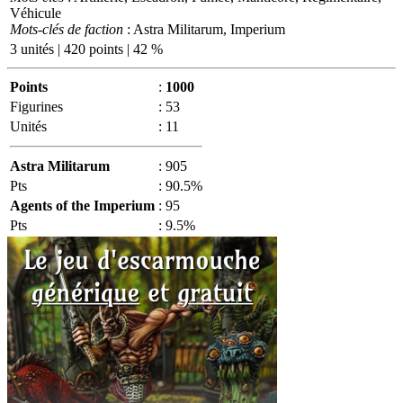
Véhicule
Mots-clés de faction
: Astra Militarum, Imperium
3 unités | 420 points | 42 %
Points
:
1000
Figurines
:
53
Unités
:
11
Astra Militarum
:
905
Pts
:
90.5%
Agents of the Imperium
:
95
Pts
:
9.5%