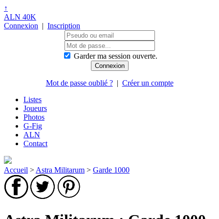
↑
ALN 40K
Connexion
|
Inscription
Garder ma session ouverte.
Mot de passe oublié ?
|
Créer un compte
Listes
Joueurs
Photos
G-Fig
ALN
Contact
Accueil
>
Astra Militarum
>
Garde 1000