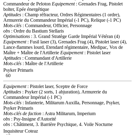
Commandeur de Peloton
Equipement
: Grenades Frag, Pistolet
bolter, Epée énergétique
Aptitudes
: Champ réfracteur, Ordres Régimentaires (1 ordre),
Armurerie du Commandeur Impérial (-1 PC), Relique (-1 PC)
Mots-clés
: Commandeur, Officier, Personnage
obs
: Ordre du Bastium Stellaris
Optimisations
: 3. Grand Stratège
Garde Impérial Vétéran (4)
Equipement
: Fusil laser (3), Grenades Frag (4), Pistolet laser (4),
Lance-flammes lourd, Etendard régimentaire, Medipac, Vox de
Maître
+ Maître de l'Artillerie
Equipement
: Pistolet laser
Aptitudes
: Commandant d'Artillerie
Mots-clés
: Maître de l'Artillerie
Psyker Primaris
60
Equipement
: Pistolet laser, Sceptre de Force
Aptitudes
: Psyker (2 sorts, 1 abjuration), Armurerie du
Commandeur Impérial (-1 PC)
Mots-clés
: Infanterie, Militarum Auxilla, Personnage, Psyker,
Psyker Primaris
Mots-clés de faction
: Astra Militarum, Imperium
obs
: Psy-Insigne d'Autorité
obs
: Châtiment, 3. Barrière Psychique, 4. Voile Nocturne
Inquisiteur Coteaz