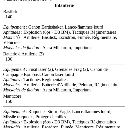
Infanterie
Basilisk
140
Equipement
: Canon Earthshaker, Lance-flammes lourd
Aptitudes
: Explosion (6ps - D3 BM), Tactiques Régimentaires
Mots-clés
: Artillerie, Basilisk, Escadron, Fumée, Régimentaire,
Véhicule
Mots-clés de faction
: Astra Militarum, Imperium
Batterie d'Artillerie (2)
130
Equipement
: Fusil laser (2), Grenades Frag (2), Canon de
Campagne Bombast, Canon laser lourd
Aptitudes
: Tactiques Régimentaires
Mots-clés
: Artillerie, Batterie d'Artillerie, Peloton, Régimentaire
Mots-clés de faction
: Astra Militarum, Imperium
Manticore
150
Equipement
: Roquettes Storm Eagle, Lance-flammes lourd,
Missile traqueur , Protège chenilles
Aptitudes
: Explosion (6ps - D3 BM), Tactiques Régimentaires
Mots-clés
: Artillerie, Escadron, Fumée, Manticore, Régimentaire,