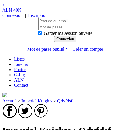
↑
ALN 40K
Connexion
|
Inscription
Garder ma session ouverte.
Mot de passe oublié ?
|
Créer un compte
Listes
Joueurs
Photos
G-Fig
ALN
Contact
Accueil
>
Imperial Knights
>
Qdvfdsf