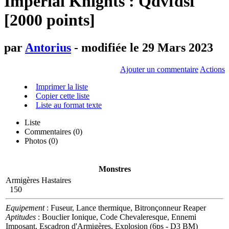
Imperial Knights : Qdvfdsf
[2000 points]
par
Antorius
- modifiée le 29 Mars 2023
Ajouter un commentaire
Actions
Imprimer la liste
Copier cette liste
Liste au format texte
Liste
Commentaires (
0
)
Photos (0)
Monstres
Armigères Hastaires
150
Equipement
: Fuseur, Lance thermique, Bitronçonneur Reaper
Aptitudes
: Bouclier Ionique, Code Chevaleresque, Ennemi
Imposant, Escadron d'Armigères, Explosion (6ps - D3 BM)