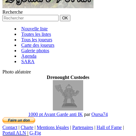
Recherche
Nouvelle liste
Toutes les listes
Tous les joueurs
Carte des joueurs
Galerie photos
Agenda
SARA
Photo aléatoire
Drenought Custodes
1000 pt Avant Garde anti IK
par
Oursa74
Contact
|
Charte
|
Mentions légales
|
Partenaires
|
Hall of Fame
|
Portail ALN
|
G-Fig