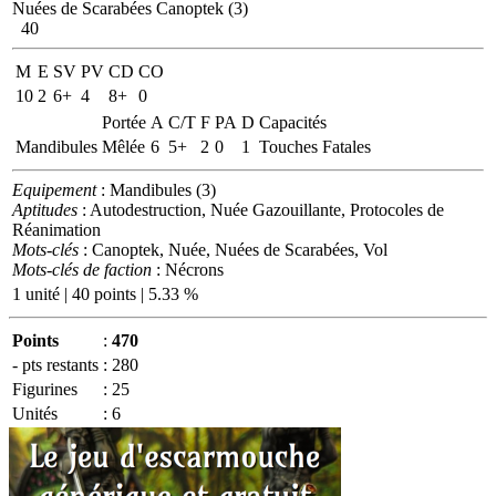
Nuées de Scarabées Canoptek (3)
40
M
E
SV
PV
CD
CO
10
2
6+
4
8+
0
Portée
A
C/T
F
PA
D
Capacités
Mandibules
Mêlée
6
5+
2
0
1
Touches Fatales
Equipement
: Mandibules (3)
Aptitudes
: Autodestruction, Nuée Gazouillante, Protocoles de
Réanimation
Mots-clés
: Canoptek, Nuée, Nuées de Scarabées, Vol
Mots-clés de faction
: Nécrons
1 unité | 40 points | 5.33 %
Points
:
470
- pts restants
:
280
Figurines
:
25
Unités
:
6