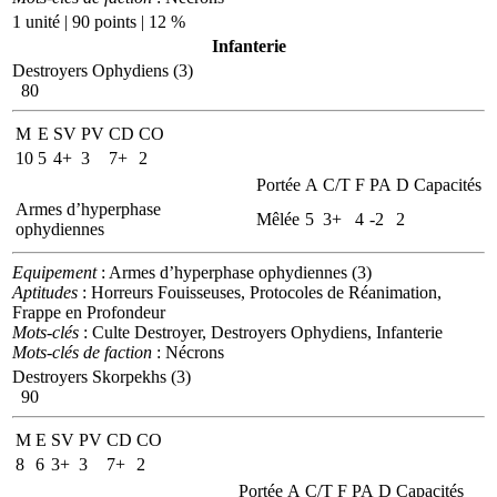
1 unité | 90 points | 12 %
Infanterie
Destroyers Ophydiens (3)
80
M
E
SV
PV
CD
CO
10
5
4+
3
7+
2
Portée
A
C/T
F
PA
D
Capacités
Armes d’hyperphase
Mêlée
5
3+
4
-2
2
ophydiennes
Equipement
: Armes d’hyperphase ophydiennes (3)
Aptitudes
: Horreurs Fouisseuses, Protocoles de Réanimation,
Frappe en Profondeur
Mots-clés
: Culte Destroyer, Destroyers Ophydiens, Infanterie
Mots-clés de faction
: Nécrons
Destroyers Skorpekhs (3)
90
M
E
SV
PV
CD
CO
8
6
3+
3
7+
2
Portée
A
C/T
F
PA
D
Capacités