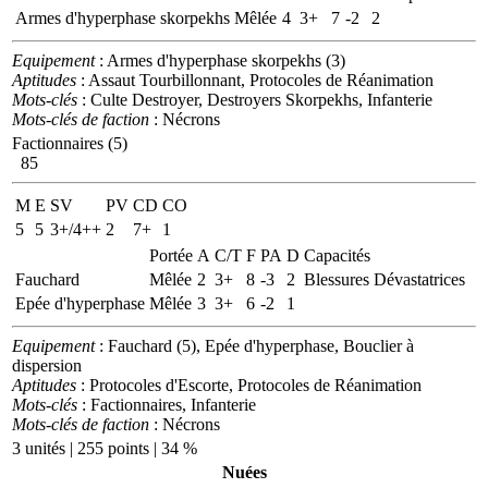
Armes d'hyperphase skorpekhs
Mêlée
4
3+
7
-2
2
Equipement
: Armes d'hyperphase skorpekhs (3)
Aptitudes
: Assaut Tourbillonnant, Protocoles de Réanimation
Mots-clés
: Culte Destroyer, Destroyers Skorpekhs, Infanterie
Mots-clés de faction
: Nécrons
Factionnaires (5)
85
M
E
SV
PV
CD
CO
5
5
3+/4++
2
7+
1
Portée
A
C/T
F
PA
D
Capacités
Fauchard
Mêlée
2
3+
8
-3
2
Blessures Dévastatrices
Epée d'hyperphase
Mêlée
3
3+
6
-2
1
Equipement
: Fauchard (5), Epée d'hyperphase, Bouclier à
dispersion
Aptitudes
: Protocoles d'Escorte, Protocoles de Réanimation
Mots-clés
: Factionnaires, Infanterie
Mots-clés de faction
: Nécrons
3 unités | 255 points | 34 %
Nuées