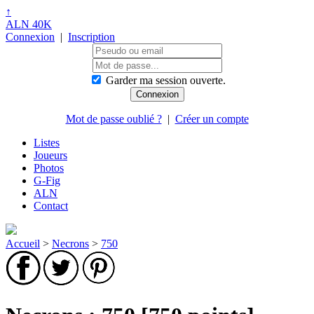
↑
ALN 40K
Connexion
|
Inscription
Garder ma session ouverte.
Mot de passe oublié ?
|
Créer un compte
Listes
Joueurs
Photos
G-Fig
ALN
Contact
Accueil
>
Necrons
>
750