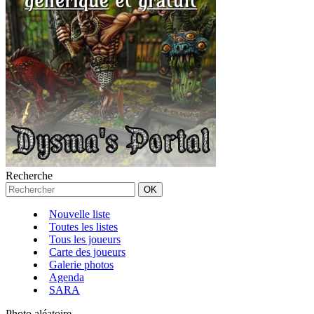
Recherche
Nouvelle liste
Toutes les listes
Tous les joueurs
Carte des joueurs
Galerie photos
Agenda
SARA
Photo aléatoire