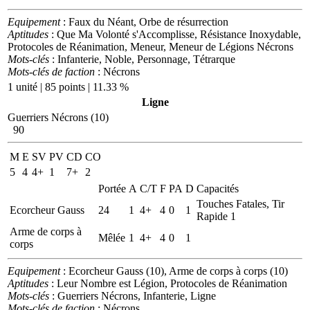
Equipement
: Faux du Néant, Orbe de résurrection
Aptitudes
: Que Ma Volonté s'Accomplisse, Résistance Inoxydable,
Protocoles de Réanimation, Meneur, Meneur de Légions Nécrons
Mots-clés
: Infanterie, Noble, Personnage, Tétrarque
Mots-clés de faction
: Nécrons
1 unité | 85 points | 11.33 %
Ligne
Guerriers Nécrons (10)
90
M
E
SV
PV
CD
CO
5
4
4+
1
7+
2
Portée
A
C/T
F
PA
D
Capacités
Touches Fatales, Tir
Ecorcheur Gauss
24
1
4+
4
0
1
Rapide 1
Arme de corps à
Mêlée
1
4+
4
0
1
corps
Equipement
: Ecorcheur Gauss (10), Arme de corps à corps (10)
Aptitudes
: Leur Nombre est Légion, Protocoles de Réanimation
Mots-clés
: Guerriers Nécrons, Infanterie, Ligne
Mots-clés de faction
: Nécrons