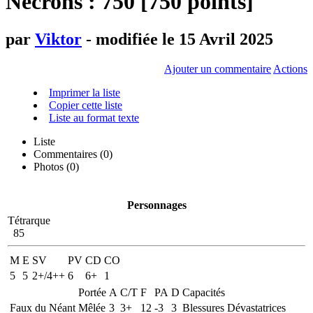
Necrons : 750 [750 points]
par
Viktor
- modifiée le 15 Avril 2025
Ajouter un commentaire
Actions
Imprimer la liste
Copier cette liste
Liste au format texte
Liste
Commentaires (
0
)
Photos (0)
Personnages
Tétrarque
85
M
E
SV
PV
CD
CO
5
5
2+/4++
6
6+
1
Portée
A
C/T
F
PA
D
Capacités
Faux du Néant
Mêlée
3
3+
12
-3
3
Blessures Dévastatrices