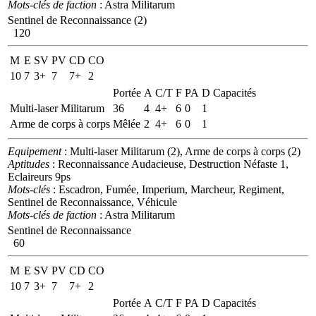
Mots-clés de faction
: Astra Militarum
Sentinel de Reconnaissance (2)
120
M
E
SV
PV
CD
CO
10
7
3+
7
7+
2
Portée
A
C/T
F
PA
D
Capacités
Multi-laser Militarum
36
4
4+
6
0
1
Arme de corps à corps
Mêlée
2
4+
6
0
1
Equipement
: Multi-laser Militarum (2), Arme de corps à corps (2)
Aptitudes
: Reconnaissance Audacieuse, Destruction Néfaste 1,
Eclaireurs 9ps
Mots-clés
: Escadron, Fumée, Imperium, Marcheur, Regiment,
Sentinel de Reconnaissance, Véhicule
Mots-clés de faction
: Astra Militarum
Sentinel de Reconnaissance
60
M
E
SV
PV
CD
CO
10
7
3+
7
7+
2
Portée
A
C/T
F
PA
D
Capacités