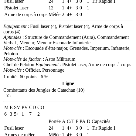
Fusil laser
24
1
4+
3
0
1
Tir Rapide 1
Pistolet laser
12
1
4+
3
0
1
Arme de corps à corps
Mêlée
2
4+
3
0
1
Equipement
: Fusil laser (4), Pistolet laser (4), Arme de corps à
corps (4)
Aptitudes
: Structure de Commandement (Aura), Commandement
Verbal , Meneur, Meneur Escouade Infanterie
Mots-clés
: Escouade d'état-major, Grenades, Imperium, Infanterie,
Peloton
Mots-clés de faction
: Astra Militarum
Chef de Peloton
Equipement
: Pistolet laser, Arme de corps à corps
Mots-clés
: Officier, Personnage
1 unité | 60 points | 6 %
Ligne
Combattants des Jungles de Catachan (10)
55
M
E
SV
PV
CD
CO
6
3
5+
1
7+
2
Portée
A
C/T
F
PA
D
Capacités
Fusil laser
24
1
4+
3
0
1
Tir Rapide 1
Armes de mêlée
Mêlée
1
4+
3
0
1