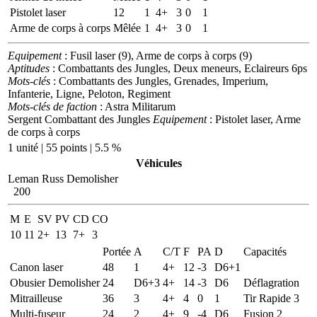
Pistolet laser
12
1
4+
3
0
1
Arme de corps à corps
Mêlée
1
4+
3
0
1
Equipement
: Fusil laser (9), Arme de corps à corps (9)
Aptitudes
: Combattants des Jungles, Deux meneurs, Eclaireurs 6ps
Mots-clés
: Combattants des Jungles, Grenades, Imperium,
Infanterie, Ligne, Peloton, Regiment
Mots-clés de faction
: Astra Militarum
Sergent Combattant des Jungles
Equipement
: Pistolet laser, Arme
de corps à corps
1 unité | 55 points | 5.5 %
Véhicules
Leman Russ Demolisher
200
M
E
SV
PV
CD
CO
10
11
2+
13
7+
3
Portée
A
C/T
F
PA
D
Capacités
Canon laser
48
1
4+
12
-3
D6+1
Obusier Demolisher
24
D6+3
4+
14
-3
D6
Déflagration
Mitrailleuse
36
3
4+
4
0
1
Tir Rapide 3
Multi-fuseur
24
2
4+
9
-4
D6
Fusion 2