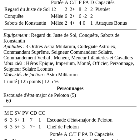
Portée
A
C/T
F
PA
D
Capacités
Regard du Juste de Sol
12
2
2+
8
-2
2
Pistolet
Conquête
Mêlée
6
2+
6
-2
2
Sabots de Konstantin
Mêlée
2
4+
4
0
1
Attaques Bonus
Equipement
: Regard du Juste de Sol, Conquête, Sabots de
Konstantin
Aptitudes
: 3 Ordres Astra Militarum, Collegiate Astrolex,
Commandant Suprême, Seigneur Commandeur Solaire,
Commandement Verbal , Meneur, Meneur Infanteries et Cavaliers
Mots-clés
: Héros Epique, Imperium, Monté, Officier, Personnage,
Seigneur Solaire Leontus
Mots-clés de faction
: Astra Militarum
1 unité | 125 points | 12.5 %
Personnages
Escouade d'état-major de Peloton (5)
60
M
E
SV
PV
CD
CO
6
3
5+
1
7+
1
Escouade d'état-major de Peloton
6
3
5+
3
7+
1
Chef de Peloton
Portée
A
C/T
F
PA
D
Capacités