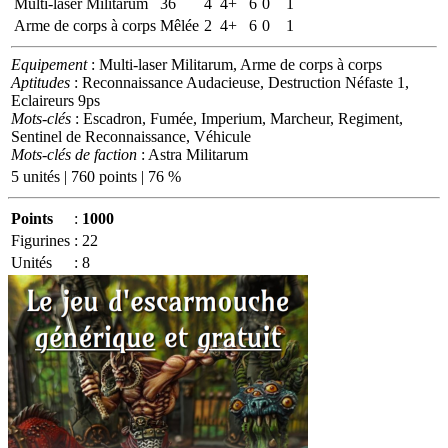
Multi-laser Militarum
36
4
4+
6
0
1
Arme de corps à corps
Mêlée
2
4+
6
0
1
Equipement
: Multi-laser Militarum, Arme de corps à corps
Aptitudes
: Reconnaissance Audacieuse, Destruction Néfaste 1,
Eclaireurs 9ps
Mots-clés
: Escadron, Fumée, Imperium, Marcheur, Regiment,
Sentinel de Reconnaissance, Véhicule
Mots-clés de faction
: Astra Militarum
5 unités | 760 points | 76 %
Points
:
1000
Figurines
:
22
Unités
:
8