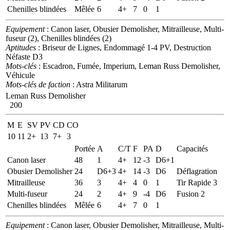
Chenilles blindées
Mêlée
6
4+
7
0
1
Equipement
: Canon laser, Obusier Demolisher, Mitrailleuse, Multi-
fuseur (2), Chenilles blindées (2)
Aptitudes
: Briseur de Lignes, Endommagé 1-4 PV, Destruction
Néfaste D3
Mots-clés
: Escadron, Fumée, Imperium, Leman Russ Demolisher,
Véhicule
Mots-clés de faction
: Astra Militarum
Leman Russ Demolisher
200
M
E
SV
PV
CD
CO
10
11
2+
13
7+
3
Portée
A
C/T
F
PA
D
Capacités
Canon laser
48
1
4+
12
-3
D6+1
Obusier Demolisher
24
D6+3
4+
14
-3
D6
Déflagration
Mitrailleuse
36
3
4+
4
0
1
Tir Rapide 3
Multi-fuseur
24
2
4+
9
-4
D6
Fusion 2
Chenilles blindées
Mêlée
6
4+
7
0
1
Equipement
: Canon laser, Obusier Demolisher, Mitrailleuse, Multi-