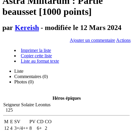
Astra Militarum : Partie
beausset [1000 points]
par
Kereish
- modifiée le 12 Mars 2024
Ajouter un commentaire
Actions
Imprimer la liste
Copier cette liste
Liste au format texte
Liste
Commentaires (
0
)
Photos (0)
Héros épiques
Seigneur Solaire Leontus
125
M
E
SV
PV
CD
CO
12
4
3+/4++
8
6+
2