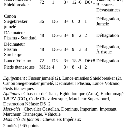
72
1
3+
12
-6
D6+1
Shieldbreaker
Blessures
Dévastatrices
Canon
Déflagration,
Siegebreaker
36
D6
3+
6
0
1
Jumelé
jumelé
Décimateur
48
D6+3
3+
8
-2
2
Déflagration
Plasma - Standard
Décimateur
Déflagration,
Plasma -
48
D6+3
3+
9
-3
3
À risque
Surcharge
Lance Volcano
72
D3
3+
18
-5
D6+8
Déflagration
Pieds titanesques
Mêlée
4
3+
8
-1
2
Equipement
: Fuseur jumelé (2), Lance-missiles Shieldbreaker (2),
Canon Siegebreaker jumelé, Décimateur Plasma, Lance Volcano,
Pieds titanesques
Aptitudes
: Chasseur de Titans, Egide Ionique (Aura), Endommagé
1-8 PV (CO), Code Chevaleresque, Marcheur Super-lourd,
Destruction Néfaste D6+2
Mots-clés
: Chevalier Castellan, Dominus, Imperium, Imposant,
Marcheur, Titanesque, Véhicule
Mots-clés de faction
: Chevaliers Impériaux
2 unités | 965 points