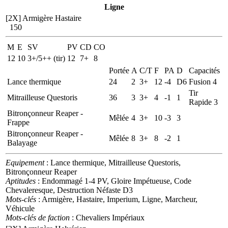
Ligne
[2X]
Armigère Hastaire
150
M
E
SV
PV
CD
CO
12
10
3+/5++ (tir)
12
7+
8
Portée
A
C/T
F
PA
D
Capacités
Lance thermique
24
2
3+
12
-4
D6
Fusion 4
Tir
Mitrailleuse Questoris
36
3
3+
4
-1
1
Rapide 3
Bitronçonneur Reaper -
Mêlée
4
3+
10
-3
3
Frappe
Bitronçonneur Reaper -
Mêlée
8
3+
8
-2
1
Balayage
Equipement
: Lance thermique, Mitrailleuse Questoris,
Bitronçonneur Reaper
Aptitudes
: Endommagé 1-4 PV, Gloire Impétueuse, Code
Chevaleresque, Destruction Néfaste D3
Mots-clés
: Armigère, Hastaire, Imperium, Ligne, Marcheur,
Véhicule
Mots-clés de faction
: Chevaliers Impériaux