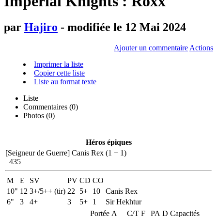
Imperial Knights : Roxx
par
Hajiro
- modifiée le 12 Mai 2024
Ajouter un commentaire
Actions
Imprimer la liste
Copier cette liste
Liste au format texte
Liste
Commentaires (
0
)
Photos (0)
Héros épiques
[Seigneur de Guerre]
Canis Rex (1 + 1)
435
M
E
SV
PV
CD
CO
10"
12
3+/5++ (tir)
22
5+
10
Canis Rex
6"
3
4+
3
5+
1
Sir Hekhtur
Portée
A
C/T
F
PA
D
Capacités