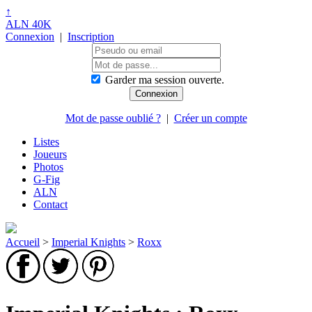
↑
ALN 40K
Connexion
|
Inscription
Garder ma session ouverte.
Mot de passe oublié ?
|
Créer un compte
Listes
Joueurs
Photos
G-Fig
ALN
Contact
Accueil
>
Imperial Knights
>
Roxx