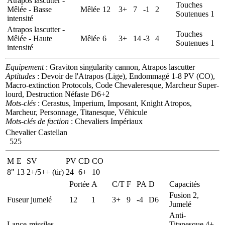
Atrapos lascutter -
Touches
Mêlée - Basse
Mêlée
12
3+
7
-1
2
Soutenues 1
intensité
Atrapos lascutter -
Touches
Mêlée - Haute
Mêlée
6
3+
14
-3
4
Soutenues 1
intensité
Equipement
: Graviton singularity cannon, Atrapos lascutter
Aptitudes
: Devoir de l'Atrapos (Lige), Endommagé 1-8 PV (CO),
Macro-extinction Protocols, Code Chevaleresque, Marcheur Super-
lourd, Destruction Néfaste D6+2
Mots-clés
: Cerastus, Imperium, Imposant, Knight Atropos,
Marcheur, Personnage, Titanesque, Véhicule
Mots-clés de faction
: Chevaliers Impériaux
Chevalier Castellan
525
M
E
SV
PV
CD
CO
8"
13
2+/5++ (tir)
24
6+
10
Portée
A
C/T
F
PA
D
Capacités
Fusion 2,
Fuseur jumelé
12
1
3+
9
-4
D6
Jumelé
Anti-
Lance-missiles
Titanesque 4+,