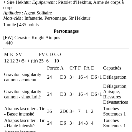
+ Sire Hekhtur
Equipement
: Pistolet d'Hekhtur, Arme de corps à
corps
Aptitudes
: Agent Solitaire
Mots-clés
: Infanterie, Personnage, Sir Hekhtur
1 unité | 435 points
Personnages
[FW] Cerastus Knight Atrapos
440
M
E
SV
PV
CD
CO
12
12
3+/5++ (tir)
25
6+
10
Portée
A
C/T
F
PA
D
Capacités
Graviton singularity
24
D3
3+
16
-4
D6+1
Déflagration
cannon - contenu
Déflagration,
Graviton singularity
A risque,
24
D3
3+
16
-4
D6+1
cannon - singularité
Blessures
Dévastatrices
Atrapos lascutter - Tir
Touches
36
2D6
3+
7
-1
2
- Basse intensité
Soutenues 1
Atrapos lascutter - Tir
Touches
24
D6
3+
14
-3
4
- Haute intensité
Soutenues 1