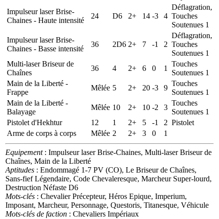
Déflagration,
Impulseur laser Brise-
24
D6
2+
14
-3
4
Touches
Chaines - Haute intensité
Soutenues 1
Déflagration,
Impulseur laser Brise-
36
2D6
2+
7
-1
2
Touches
Chaines - Basse intensité
Soutenues 1
Multi-laser Briseur de
Touches
36
4
2+
6
0
1
Chaînes
Soutenues 1
Main de la Liberté -
Touches
Mêlée
5
2+
20
-3
9
Frappe
Soutenues 1
Main de la Liberté -
Touches
Mêlée
10
2+
10
-2
3
Balayage
Soutenues 1
Pistolet d'Hekhtur
12
1
2+
5
-1
2
Pistolet
Arme de corps à corps
Mêlée
2
2+
3
0
1
Equipement
: Impulseur laser Brise-Chaines, Multi-laser Briseur de
Chaînes, Main de la Liberté
Aptitudes
: Endommagé 1-7 PV (CO), Le Briseur de Chaînes,
Sans-fief Légendaire, Code Chevaleresque, Marcheur Super-lourd,
Destruction Néfaste D6
Mots-clés
: Chevalier Précepteur, Héros Epique, Imperium,
Imposant, Marcheur, Personnage, Questoris, Titanesque, Véhicule
Mots-clés de faction
: Chevaliers Impériaux