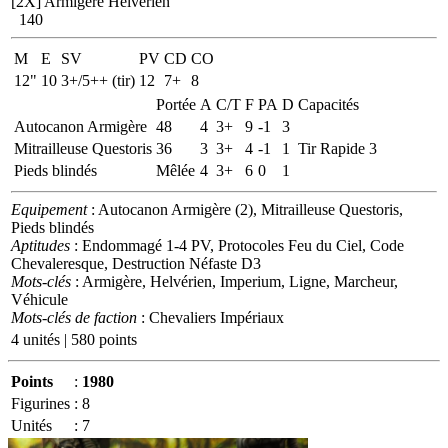
[2X]
Armigère Helvérien
140
M
E
SV
PV
CD
CO
12"
10
3+/5++ (tir)
12
7+
8
Portée
A
C/T
F
PA
D
Capacités
Autocanon Armigère
48
4
3+
9
-1
3
Mitrailleuse Questoris
36
3
3+
4
-1
1
Tir Rapide 3
Pieds blindés
Mêlée
4
3+
6
0
1
Equipement
: Autocanon Armigère (2), Mitrailleuse Questoris,
Pieds blindés
Aptitudes
: Endommagé 1-4 PV, Protocoles Feu du Ciel, Code
Chevaleresque, Destruction Néfaste D3
Mots-clés
: Armigère, Helvérien, Imperium, Ligne, Marcheur,
Véhicule
Mots-clés de faction
: Chevaliers Impériaux
4 unités | 580 points
Points
:
1980
Figurines
:
8
Unités
:
7