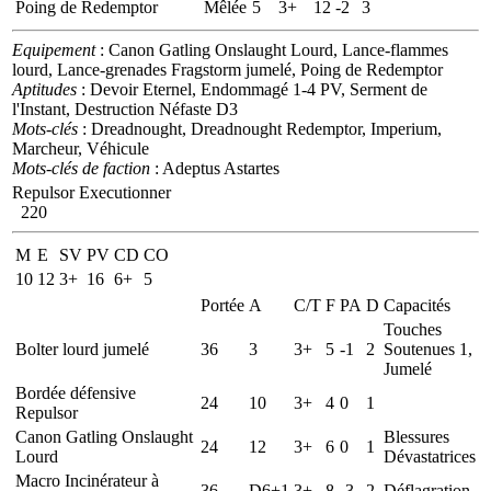
Poing de Redemptor
Mêlée
5
3+
12
-2
3
Equipement
: Canon Gatling Onslaught Lourd, Lance-flammes
lourd, Lance-grenades Fragstorm jumelé, Poing de Redemptor
Aptitudes
: Devoir Eternel, Endommagé 1-4 PV, Serment de
l'Instant, Destruction Néfaste D3
Mots-clés
: Dreadnought, Dreadnought Redemptor, Imperium,
Marcheur, Véhicule
Mots-clés de faction
: Adeptus Astartes
Repulsor Executionner
220
M
E
SV
PV
CD
CO
10
12
3+
16
6+
5
Portée
A
C/T
F
PA
D
Capacités
Touches
Bolter lourd jumelé
36
3
3+
5
-1
2
Soutenues 1,
Jumelé
Bordée défensive
24
10
3+
4
0
1
Repulsor
Canon Gatling Onslaught
Blessures
24
12
3+
6
0
1
Lourd
Dévastatrices
Macro Incinérateur à
36
D6+1
3+
8
-3
2
Déflagration