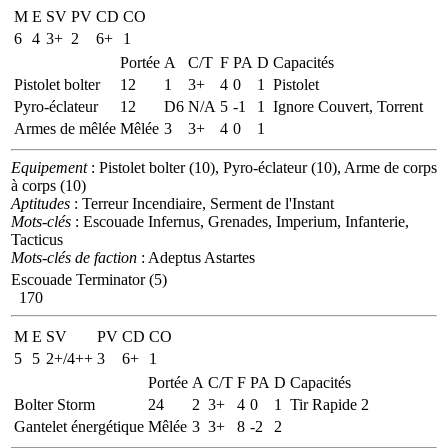
M
E
SV
PV
CD
CO
6
4
3+
2
6+
1
Portée
A
C/T
F
PA
D
Capacités
Pistolet bolter
12
1
3+
4
0
1
Pistolet
Pyro-éclateur
12
D6
N/A
5
-1
1
Ignore Couvert, Torrent
Armes de mêlée
Mêlée
3
3+
4
0
1
Equipement
: Pistolet bolter (10), Pyro-éclateur (10), Arme de corps
à corps (10)
Aptitudes
: Terreur Incendiaire, Serment de l'Instant
Mots-clés
: Escouade Infernus, Grenades, Imperium, Infanterie,
Tacticus
Mots-clés de faction
: Adeptus Astartes
Escouade Terminator (5)
170
M
E
SV
PV
CD
CO
5
5
2+/4++
3
6+
1
Portée
A
C/T
F
PA
D
Capacités
Bolter Storm
24
2
3+
4
0
1
Tir Rapide 2
Gantelet énergétique
Mêlée
3
3+
8
-2
2