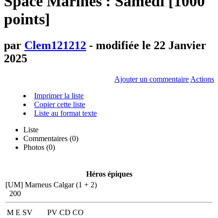
Space Marines : Samedi [1000
points]
par
Clem121212
- modifiée le 22 Janvier
2025
Ajouter un commentaire
Actions
Imprimer la liste
Copier cette liste
Liste au format texte
Liste
Commentaires (
0
)
Photos (0)
Héros épiques
[UM] Marneus Calgar (1 + 2)
200
M
E
SV
PV
CD
CO