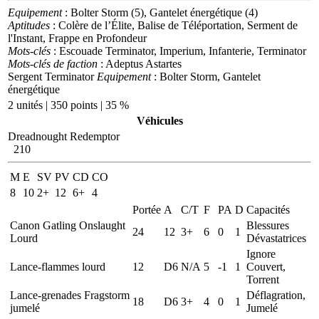
Equipement
: Bolter Storm (5), Gantelet énergétique (4)
Aptitudes
: Colère de l’Élite, Balise de Téléportation, Serment de
l'Instant, Frappe en Profondeur
Mots-clés
: Escouade Terminator, Imperium, Infanterie, Terminator
Mots-clés de faction
: Adeptus Astartes
Sergent Terminator
Equipement
: Bolter Storm, Gantelet
énergétique
2 unités | 350 points | 35 %
Véhicules
Dreadnought Redemptor
210
M
E
SV
PV
CD
CO
8
10
2+
12
6+
4
Portée
A
C/T
F
PA
D
Capacités
Canon Gatling Onslaught
Blessures
24
12
3+
6
0
1
Lourd
Dévastatrices
Ignore
Lance-flammes lourd
12
D6
N/A
5
-1
1
Couvert,
Torrent
Lance-grenades Fragstorm
Déflagration,
18
D6
3+
4
0
1
jumelé
Jumelé