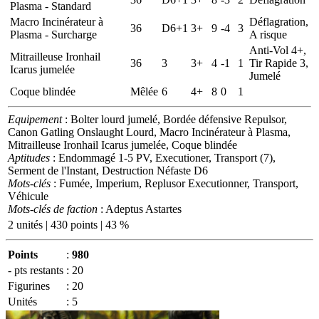
Plasma - Standard
Macro Incinérateur à
Déflagration,
36
D6+1
3+
9
-4
3
Plasma - Surcharge
A risque
Anti-Vol 4+,
Mitrailleuse Ironhail
36
3
3+
4
-1
1
Tir Rapide 3,
Icarus jumelée
Jumelé
Coque blindée
Mêlée
6
4+
8
0
1
Equipement
: Bolter lourd jumelé, Bordée défensive Repulsor,
Canon Gatling Onslaught Lourd, Macro Incinérateur à Plasma,
Mitrailleuse Ironhail Icarus jumelée, Coque blindée
Aptitudes
: Endommagé 1-5 PV, Executioner, Transport (7),
Serment de l'Instant, Destruction Néfaste D6
Mots-clés
: Fumée, Imperium, Replusor Executionner, Transport,
Véhicule
Mots-clés de faction
: Adeptus Astartes
2 unités | 430 points | 43 %
Points
:
980
- pts restants
:
20
Figurines
:
20
Unités
:
5