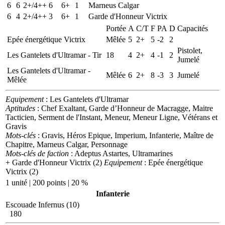
6
6
2+/4++
6
6+
1
Marneus Calgar
6
4
2+/4++
3
6+
1
Garde d'Honneur Victrix
Portée
A
C/T
F
PA
D
Capacités
Epée énergétique Victrix
Mêlée
5
2+
5
-2
2
Pistolet,
Les Gantelets d'Ultramar - Tir
18
4
2+
4
-1
2
Jumelé
Les Gantelets d'Ultramar -
Mêlée
6
2+
8
-3
3
Jumelé
Mêlée
Equipement
: Les Gantelets d'Ultramar
Aptitudes
: Chef Exaltant, Garde d’Honneur de Macragge, Maitre
Tacticien, Serment de l'Instant, Meneur, Meneur Ligne, Vétérans et
Gravis
Mots-clés
: Gravis, Héros Epique, Imperium, Infanterie, Maître de
Chapitre, Marneus Calgar, Personnage
Mots-clés de faction
: Adeptus Astartes, Ultramarines
+ Garde d'Honneur Victrix (2)
Equipement
: Epée énergétique
Victrix (2)
1 unité | 200 points | 20 %
Infanterie
Escouade Infernus (10)
180