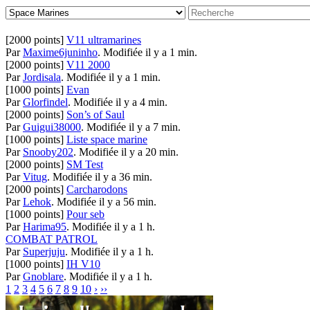
[2000 points]
V11 ultramarines
Par
Maxime6juninho
.
Modifiée il y a 1 min.
[2000 points]
V11 2000
Par
Jordisala
.
Modifiée il y a 1 min.
[1000 points]
Evan
Par
Glorfindel
.
Modifiée il y a 4 min.
[2000 points]
Son’s of Saul
Par
Guigui38000
.
Modifiée il y a 7 min.
[1000 points]
Liste space marine
Par
Snooby202
.
Modifiée il y a 20 min.
[2000 points]
SM Test
Par
Vitug
.
Modifiée il y a 36 min.
[2000 points]
Carcharodons
Par
Lehok
.
Modifiée il y a 56 min.
[1000 points]
Pour seb
Par
Harima95
.
Modifiée il y a 1 h.
COMBAT PATROL
Par
Superjuju
.
Modifiée il y a 1 h.
[1000 points]
IH V10
Par
Gnoblare
.
Modifiée il y a 1 h.
1
2
3
4
5
6
7
8
9
10
›
››