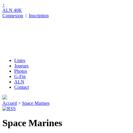
↑
ALN 40K
Connexion
|
Inscription
Listes
Joueurs
Photos
G-Fig
ALN
Contact
Accueil
>
Space Marines
Space Marines