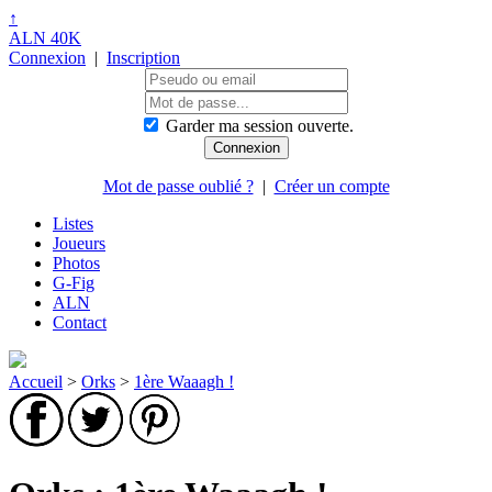
↑
ALN 40K
Connexion
|
Inscription
Garder ma session ouverte.
Mot de passe oublié ?
|
Créer un compte
Listes
Joueurs
Photos
G-Fig
ALN
Contact
Accueil
>
Orks
>
1ère Waaagh !