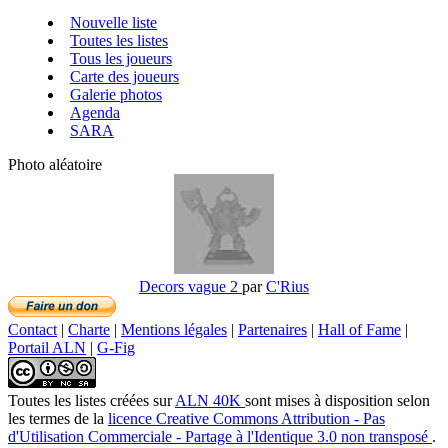
Nouvelle liste
Toutes les listes
Tous les joueurs
Carte des joueurs
Galerie photos
Agenda
SARA
Photo aléatoire
Decors vague 2
par
C'Rius
Contact
|
Charte
|
Mentions légales
|
Partenaires
|
Hall of Fame
|
Portail ALN
|
G-Fig
Toutes les listes créées
sur
ALN 40K
sont mises à disposition selon
les termes de la
licence Creative Commons Attribution - Pas
d'Utilisation Commerciale - Partage à l'Identique 3.0 non transposé
.