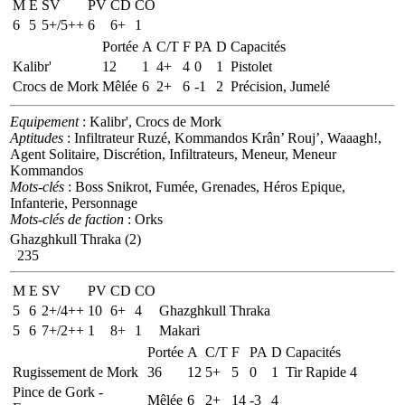
M
E
SV
PV
CD
CO
6
5
5+/5++
6
6+
1
Portée
A
C/T
F
PA
D
Capacités
Kalibr'
12
1
4+
4
0
1
Pistolet
Crocs de Mork
Mêlée
6
2+
6
-1
2
Précision, Jumelé
Equipement
: Kalibr', Crocs de Mork
Aptitudes
: Infiltrateur Ruzé, Kommandos Krân’ Rouj’, Waaagh!,
Agent Solitaire, Discrétion, Infiltrateurs, Meneur, Meneur
Kommandos
Mots-clés
: Boss Snikrot, Fumée, Grenades, Héros Epique,
Infanterie, Personnage
Mots-clés de faction
: Orks
Ghazghkull Thraka (2)
235
M
E
SV
PV
CD
CO
5
6
2+/4++
10
6+
4
Ghazghkull Thraka
5
6
7+/2++
1
8+
1
Makari
Portée
A
C/T
F
PA
D
Capacités
Rugissement de Mork
36
12
5+
5
0
1
Tir Rapide 4
Pince de Gork -
Mêlée
6
2+
14
-3
4