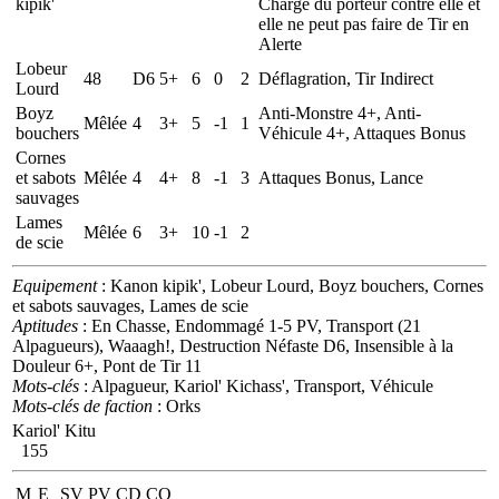
kipik'
Charge du porteur contre elle et
elle ne peut pas faire de Tir en
Alerte
Lobeur
48
D6
5+
6
0
2
Déflagration, Tir Indirect
Lourd
Boyz
Anti-Monstre 4+, Anti-
Mêlée
4
3+
5
-1
1
bouchers
Véhicule 4+, Attaques Bonus
Cornes
et sabots
Mêlée
4
4+
8
-1
3
Attaques Bonus, Lance
sauvages
Lames
Mêlée
6
3+
10
-1
2
de scie
Equipement
: Kanon kipik', Lobeur Lourd, Boyz bouchers, Cornes
et sabots sauvages, Lames de scie
Aptitudes
: En Chasse, Endommagé 1-5 PV, Transport (21
Alpagueurs), Waaagh!, Destruction Néfaste D6, Insensible à la
Douleur 6+, Pont de Tir 11
Mots-clés
: Alpagueur, Kariol' Kichass', Transport, Véhicule
Mots-clés de faction
: Orks
Kariol' Kitu
155
M
E
SV
PV
CD
CO