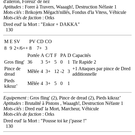
d'aileron, Foreuz' de nez
Aptitudes
: Forer à Travers, Waaagh!, Destruction Néfaste 1
Mots-clés
: Brikojets Mégach'nillés, Fondus d'la Vitess, Véhicule
Mots-clés de faction
: Orks
Dred eud' la Mort
:
"Enkor + DAKKA"
130
M
E
SV
PV
CD
CO
8
9
2+/6++
8
7+
3
Portée
A
C/T
F
PA
D
Capacités
Gros fling'
36
3
5+
5
0
1
Tir Rapide 2
Pince de
+1 Attaques par pince de Dred
Mêlée
4
3+
12
-2
3
dread
additionnelle
Pieds
Mêlée
4
3+
5
0
1
kikraz’
Equipement
: Gros fling' (2), Pince de dread (2), Pieds kikraz’
Aptitudes
: Brutalité à Pistons , Waaagh!, Destruction Néfaste 1
Mots-clés
: Dred eud' la Mort, Marcheur, Véhicule
Mots-clés de faction
: Orks
Dred eud' la Mort
:
"Pousse toi ke j’passe !"
130