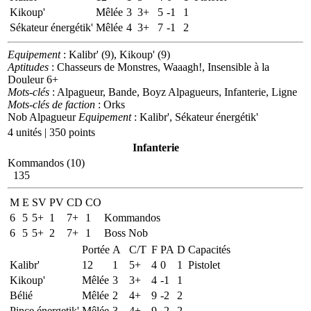
Kikoup'
Mêlée
3
3+
5
-1
1
Sékateur énergétik'
Mêlée
4
3+
7
-1
2
Equipement
: Kalibr' (9), Kikoup' (9)
Aptitudes
: Chasseurs de Monstres, Waaagh!, Insensible à la
Douleur 6+
Mots-clés
: Alpagueur, Bande, Boyz Alpagueurs, Infanterie, Ligne
Mots-clés de faction
: Orks
Nob Alpagueur
Equipement
: Kalibr', Sékateur énergétik'
4 unités | 350 points
Infanterie
Kommandos (10)
135
M
E
SV
PV
CD
CO
6
5
5+
1
7+
1
Kommandos
6
5
5+
2
7+
1
Boss Nob
Portée
A
C/T
F
PA
D
Capacités
Kalibr'
12
1
5+
4
0
1
Pistolet
Kikoup'
Mêlée
3
3+
4
-1
1
Bélié
Mêlée
2
4+
9
-2
2
Pince énergetik'
Mêlée
3
4+
9
-2
2