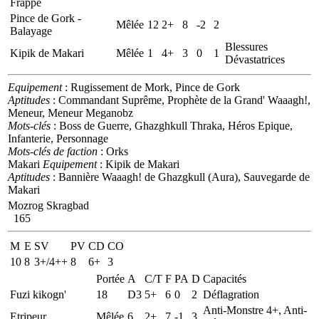
Frappe
Pince de Gork -
Mêlée
12
2+
8
-2
2
Balayage
Blessures
Kipik de Makari
Mêlée
1
4+
3
0
1
Dévastatrices
Equipement
: Rugissement de Mork, Pince de Gork
Aptitudes
: Commandant Suprême, Prophète de la Grand' Waaagh!,
Meneur, Meneur Meganobz
Mots-clés
: Boss de Guerre, Ghazghkull Thraka, Héros Epique,
Infanterie, Personnage
Mots-clés de faction
: Orks
Makari
Equipement
: Kipik de Makari
Aptitudes
: Bannière Waaagh! de Ghazgkull (Aura), Sauvegarde de
Makari
Mozrog Skragbad
165
M
E
SV
PV
CD
CO
10
8
3+/4++
8
6+
3
Portée
A
C/T
F
PA
D
Capacités
Fuzi kikogn'
18
D3
5+
6
0
2
Déflagration
Anti-Monstre 4+, Anti-
Etripeur
Mêlée
6
2+
7
-1
3