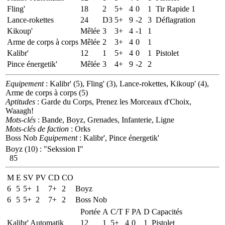
Fling'
18
2
5+
4
0
1
Tir Rapide 1
Lance-rokettes
24
D3
5+
9
-2
3
Déflagration
Kikoup'
Mêlée
3
3+
4
-1
1
Arme de corps à corps
Mêlée
2
3+
4
0
1
Kalibr'
12
1
5+
4
0
1
Pistolet
Pince énergetik'
Mêlée
3
4+
9
-2
2
Equipement
: Kalibr' (5), Fling' (3), Lance-rokettes, Kikoup' (4),
Arme de corps à corps (5)
Aptitudes
: Garde du Corps, Prenez les Morceaux d'Choix,
Waaagh!
Mots-clés
: Bande, Boyz, Grenades, Infanterie, Ligne
Mots-clés de faction
: Orks
Boss Nob
Equipement
: Kalibr', Pince énergetik'
Boyz (10)
:
"Sekssion I"
85
M
E
SV
PV
CD
CO
6
5
5+
1
7+
2
Boyz
6
5
5+
2
7+
2
Boss Nob
Portée
A
C/T
F
PA
D
Capacités
Kalibr' Automatik
12
1
5+
4
0
1
Pistolet