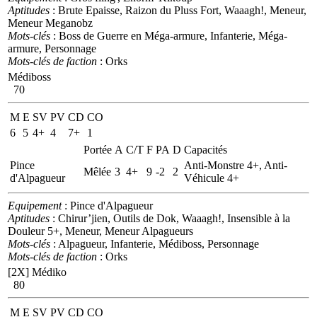
Aptitudes
: Brute Epaisse, Raizon du Pluss Fort, Waaagh!, Meneur,
Meneur Meganobz
Mots-clés
: Boss de Guerre en Méga-armure, Infanterie, Méga-
armure, Personnage
Mots-clés de faction
: Orks
Médiboss
70
M
E
SV
PV
CD
CO
6
5
4+
4
7+
1
Portée
A
C/T
F
PA
D
Capacités
Pince
Anti-Monstre 4+, Anti-
Mêlée
3
4+
9
-2
2
d'Alpagueur
Véhicule 4+
Equipement
: Pince d'Alpagueur
Aptitudes
: Chirur’jien, Outils de Dok, Waaagh!, Insensible à la
Douleur 5+, Meneur, Meneur Alpagueurs
Mots-clés
: Alpagueur, Infanterie, Médiboss, Personnage
Mots-clés de faction
: Orks
[2X]
Médiko
80
M
E
SV
PV
CD
CO