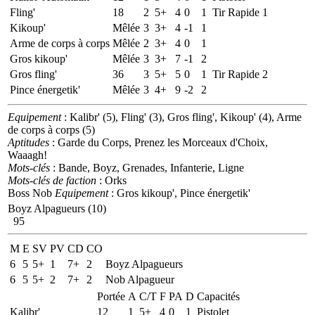
Fling'
18
2
5+
4
0
1
Tir Rapide 1
Kikoup'
Mêlée
3
3+
4
-1
1
Arme de corps à corps
Mêlée
2
3+
4
0
1
Gros kikoup'
Mêlée
3
3+
7
-1
2
Gros fling'
36
3
5+
5
0
1
Tir Rapide 2
Pince énergetik'
Mêlée
3
4+
9
-2
2
Equipement
: Kalibr' (5), Fling' (3), Gros fling', Kikoup' (4), Arme
de corps à corps (5)
Aptitudes
: Garde du Corps, Prenez les Morceaux d'Choix,
Waaagh!
Mots-clés
: Bande, Boyz, Grenades, Infanterie, Ligne
Mots-clés de faction
: Orks
Boss Nob
Equipement
: Gros kikoup', Pince énergetik'
Boyz Alpagueurs (10)
95
M
E
SV
PV
CD
CO
6
5
5+
1
7+
2
Boyz Alpagueurs
6
5
5+
2
7+
2
Nob Alpagueur
Portée
A
C/T
F
PA
D
Capacités
Kalibr'
12
1
5+
4
0
1
Pistolet