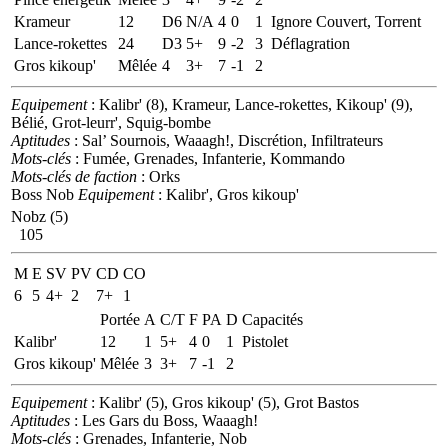
Krameur
12
D6
N/A
4
0
1
Ignore Couvert, Torrent
Lance-rokettes
24
D3
5+
9
-2
3
Déflagration
Gros kikoup'
Mêlée
4
3+
7
-1
2
Equipement
: Kalibr' (8), Krameur, Lance-rokettes, Kikoup' (9),
Bélié, Grot-leurr', Squig-bombe
Aptitudes
: Sal’ Sournois, Waaagh!, Discrétion, Infiltrateurs
Mots-clés
: Fumée, Grenades, Infanterie, Kommando
Mots-clés de faction
: Orks
Boss Nob
Equipement
: Kalibr', Gros kikoup'
Nobz (5)
105
M
E
SV
PV
CD
CO
6
5
4+
2
7+
1
Portée
A
C/T
F
PA
D
Capacités
Kalibr'
12
1
5+
4
0
1
Pistolet
Gros kikoup'
Mêlée
3
3+
7
-1
2
Equipement
: Kalibr' (5), Gros kikoup' (5), Grot Bastos
Aptitudes
: Les Gars du Boss, Waaagh!
Mots-clés
: Grenades, Infanterie, Nob