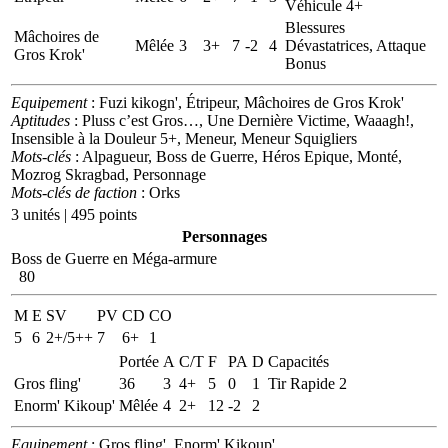
Véhicule 4+
Blessures
Mâchoires de
Mêlée
3
3+
7
-2
4
Dévastatrices, Attaque
Gros Krok'
Bonus
Equipement
: Fuzi kikogn', Étripeur, Mâchoires de Gros Krok'
Aptitudes
: Pluss c’est Gros…, Une Dernière Victime, Waaagh!,
Insensible à la Douleur 5+, Meneur, Meneur Squigliers
Mots-clés
: Alpagueur, Boss de Guerre, Héros Epique, Monté,
Mozrog Skragbad, Personnage
Mots-clés de faction
: Orks
3 unités | 495 points
Personnages
Boss de Guerre en Méga-armure
80
M
E
SV
PV
CD
CO
5
6
2+/5++
7
6+
1
Portée
A
C/T
F
PA
D
Capacités
Gros fling'
36
3
4+
5
0
1
Tir Rapide 2
Enorm' Kikoup'
Mêlée
4
2+
12
-2
2
Equipement
: Gros fling', Enorm' Kikoup'