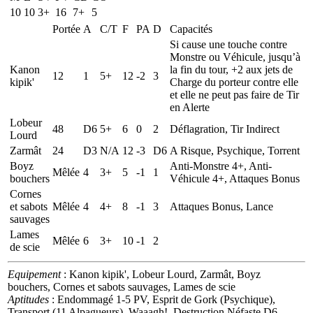
10
10
3+
16
7+
5
Portée
A
C/T
F
PA
D
Capacités
Si cause une touche contre
Monstre ou Véhicule, jusqu’à
Kanon
la fin du tour, +2 aux jets de
12
1
5+
12
-2
3
kipik'
Charge du porteur contre elle
et elle ne peut pas faire de Tir
en Alerte
Lobeur
48
D6
5+
6
0
2
Déflagration, Tir Indirect
Lourd
Zarmât
24
D3
N/A
12
-3
D6
A Risque, Psychique, Torrent
Boyz
Anti-Monstre 4+, Anti-
Mêlée
4
3+
5
-1
1
bouchers
Véhicule 4+, Attaques Bonus
Cornes
et sabots
Mêlée
4
4+
8
-1
3
Attaques Bonus, Lance
sauvages
Lames
Mêlée
6
3+
10
-1
2
de scie
Equipement
: Kanon kipik', Lobeur Lourd, Zarmât, Boyz
bouchers, Cornes et sabots sauvages, Lames de scie
Aptitudes
: Endommagé 1-5 PV, Esprit de Gork (Psychique),
Transport (11 Alpagueurs), Waaagh!, Destruction Néfaste D6,