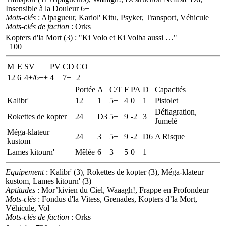
Insensible à la Douleur 6+
Mots-clés
: Alpagueur, Kariol' Kitu, Psyker, Transport, Véhicule
Mots-clés de faction
: Orks
Kopters d'la Mort (3)
:
"Ki Volo et Ki Volba aussi …"
100
M
E
SV
PV
CD
CO
12
6
4+/6++
4
7+
2
Portée
A
C/T
F
PA
D
Capacités
Kalibr'
12
1
5+
4
0
1
Pistolet
Déflagration,
Rokettes de kopter
24
D3
5+
9
-2
3
Jumelé
Méga-klateur
24
3
5+
9
-2
D6
A Risque
kustom
Lames kitourn'
Mêlée
6
3+
5
0
1
Equipement
: Kalibr' (3), Rokettes de kopter (3), Méga-klateur
kustom, Lames kitourn' (3)
Aptitudes
: Mor’kivien du Ciel, Waaagh!, Frappe en Profondeur
Mots-clés
: Fondus d'la Vitess, Grenades, Kopters d’la Mort,
Véhicule, Vol
Mots-clés de faction
: Orks