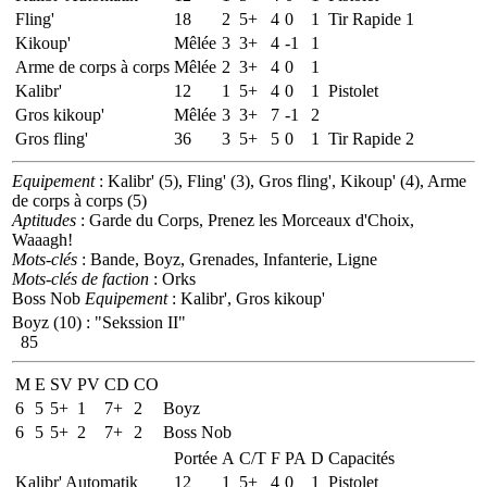
Fling'
18
2
5+
4
0
1
Tir Rapide 1
Kikoup'
Mêlée
3
3+
4
-1
1
Arme de corps à corps
Mêlée
2
3+
4
0
1
Kalibr'
12
1
5+
4
0
1
Pistolet
Gros kikoup'
Mêlée
3
3+
7
-1
2
Gros fling'
36
3
5+
5
0
1
Tir Rapide 2
Equipement
: Kalibr' (5), Fling' (3), Gros fling', Kikoup' (4), Arme
de corps à corps (5)
Aptitudes
: Garde du Corps, Prenez les Morceaux d'Choix,
Waaagh!
Mots-clés
: Bande, Boyz, Grenades, Infanterie, Ligne
Mots-clés de faction
: Orks
Boss Nob
Equipement
: Kalibr', Gros kikoup'
Boyz (10)
:
"Sekssion II"
85
M
E
SV
PV
CD
CO
6
5
5+
1
7+
2
Boyz
6
5
5+
2
7+
2
Boss Nob
Portée
A
C/T
F
PA
D
Capacités
Kalibr' Automatik
12
1
5+
4
0
1
Pistolet