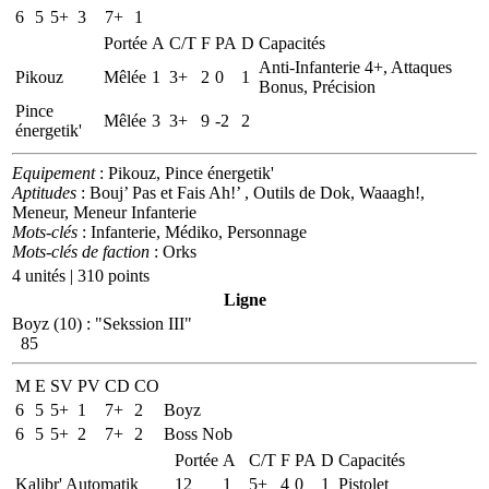
6
5
5+
3
7+
1
Portée
A
C/T
F
PA
D
Capacités
Anti-Infanterie 4+, Attaques
Pikouz
Mêlée
1
3+
2
0
1
Bonus, Précision
Pince
Mêlée
3
3+
9
-2
2
énergetik'
Equipement
: Pikouz, Pince énergetik'
Aptitudes
: Bouj’ Pas et Fais Ah!’ , Outils de Dok, Waaagh!,
Meneur, Meneur Infanterie
Mots-clés
: Infanterie, Médiko, Personnage
Mots-clés de faction
: Orks
4 unités | 310 points
Ligne
Boyz (10)
:
"Sekssion III"
85
M
E
SV
PV
CD
CO
6
5
5+
1
7+
2
Boyz
6
5
5+
2
7+
2
Boss Nob
Portée
A
C/T
F
PA
D
Capacités
Kalibr' Automatik
12
1
5+
4
0
1
Pistolet