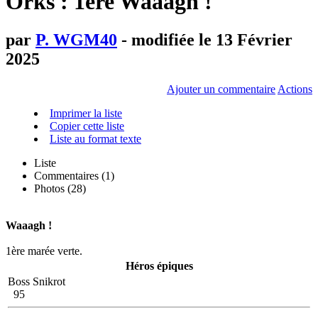
Orks : 1ère Waaagh !
par
P. WGM40
- modifiée le 13 Février
2025
Ajouter un commentaire
Actions
Imprimer la liste
Copier cette liste
Liste au format texte
Liste
Commentaires (
1
)
Photos (28)
Waaagh !
1ère marée verte.
Héros épiques
Boss Snikrot
95