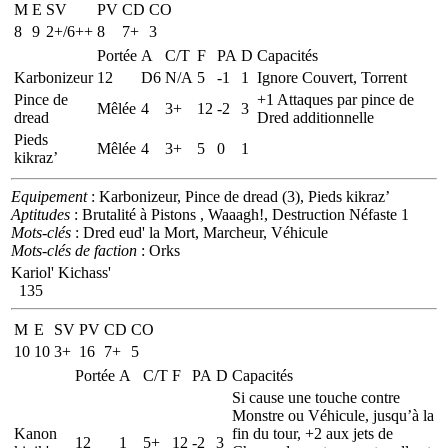
M
E
SV
PV
CD
CO
8
9
2+/6++
8
7+
3
Portée
A
C/T
F
PA
D
Capacités
Karbonizeur
12
D6
N/A
5
-1
1
Ignore Couvert, Torrent
Pince de
+1 Attaques par pince de
Mêlée
4
3+
12
-2
3
dread
Dred additionnelle
Pieds
Mêlée
4
3+
5
0
1
kikraz’
Equipement
: Karbonizeur, Pince de dread (3), Pieds kikraz’
Aptitudes
: Brutalité à Pistons , Waaagh!, Destruction Néfaste 1
Mots-clés
: Dred eud' la Mort, Marcheur, Véhicule
Mots-clés de faction
: Orks
Kariol' Kichass'
135
M
E
SV
PV
CD
CO
10
10
3+
16
7+
5
Portée
A
C/T
F
PA
D
Capacités
Si cause une touche contre
Monstre ou Véhicule, jusqu’à la
Kanon
fin du tour, +2 aux jets de
12
1
5+
12
-2
3