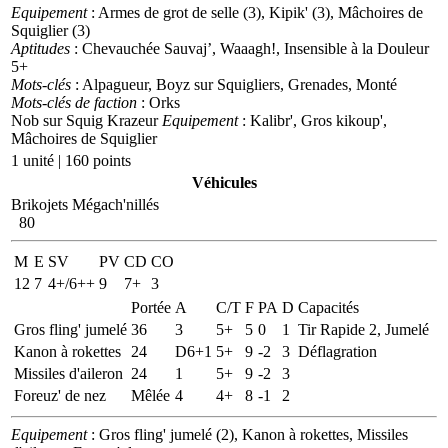
Equipement
: Armes de grot de selle (3), Kipik' (3), Mâchoires de
Squiglier (3)
Aptitudes
: Chevauchée Sauvaj’, Waaagh!, Insensible à la Douleur
5+
Mots-clés
: Alpagueur, Boyz sur Squigliers, Grenades, Monté
Mots-clés de faction
: Orks
Nob sur Squig Krazeur
Equipement
: Kalibr', Gros kikoup',
Mâchoires de Squiglier
1 unité | 160 points
Véhicules
Brikojets Mégach'nillés
80
M
E
SV
PV
CD
CO
12
7
4+/6++
9
7+
3
Portée
A
C/T
F
PA
D
Capacités
Gros fling' jumelé
36
3
5+
5
0
1
Tir Rapide 2, Jumelé
Kanon à rokettes
24
D6+1
5+
9
-2
3
Déflagration
Missiles d'aileron
24
1
5+
9
-2
3
Foreuz' de nez
Mêlée
4
4+
8
-1
2
Equipement
: Gros fling' jumelé (2), Kanon à rokettes, Missiles