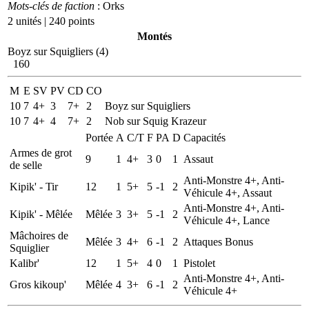
Mots-clés de faction
: Orks
2 unités | 240 points
Montés
Boyz sur Squigliers (4)
160
M
E
SV
PV
CD
CO
10
7
4+
3
7+
2
Boyz sur Squigliers
10
7
4+
4
7+
2
Nob sur Squig Krazeur
Portée
A
C/T
F
PA
D
Capacités
Armes de grot
9
1
4+
3
0
1
Assaut
de selle
Anti-Monstre 4+, Anti-
Kipik' - Tir
12
1
5+
5
-1
2
Véhicule 4+, Assaut
Anti-Monstre 4+, Anti-
Kipik' - Mêlée
Mêlée
3
3+
5
-1
2
Véhicule 4+, Lance
Mâchoires de
Mêlée
3
4+
6
-1
2
Attaques Bonus
Squiglier
Kalibr'
12
1
5+
4
0
1
Pistolet
Anti-Monstre 4+, Anti-
Gros kikoup'
Mêlée
4
3+
6
-1
2
Véhicule 4+