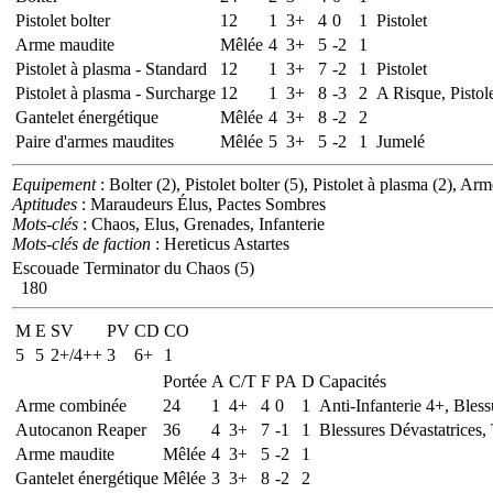
Pistolet bolter
12
1
3+
4
0
1
Pistolet
Arme maudite
Mêlée
4
3+
5
-2
1
Pistolet à plasma - Standard
12
1
3+
7
-2
1
Pistolet
Pistolet à plasma - Surcharge
12
1
3+
8
-3
2
A Risque, Pistol
Gantelet énergétique
Mêlée
4
3+
8
-2
2
Paire d'armes maudites
Mêlée
5
3+
5
-2
1
Jumelé
Equipement
: Bolter (2), Pistolet bolter (5), Pistolet à plasma (2), 
Aptitudes
: Maraudeurs Élus, Pactes Sombres
Mots-clés
: Chaos, Elus, Grenades, Infanterie
Mots-clés de faction
: Hereticus Astartes
Escouade Terminator du Chaos (5)
180
M
E
SV
PV
CD
CO
5
5
2+/4++
3
6+
1
Portée
A
C/T
F
PA
D
Capacités
Arme combinée
24
1
4+
4
0
1
Anti-Infanterie 4+, Bless
Autocanon Reaper
36
4
3+
7
-1
1
Blessures Dévastatrices
Arme maudite
Mêlée
4
3+
5
-2
1
Gantelet énergétique
Mêlée
3
3+
8
-2
2