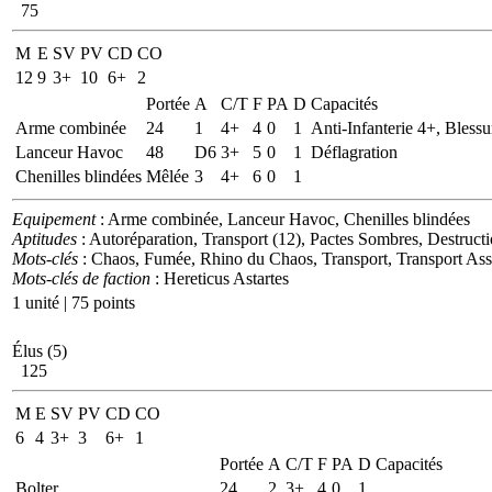
75
M
E
SV
PV
CD
CO
12
9
3+
10
6+
2
Portée
A
C/T
F
PA
D
Capacités
Arme combinée
24
1
4+
4
0
1
Anti-Infanterie 4+, Blessu
Lanceur Havoc
48
D6
3+
5
0
1
Déflagration
Chenilles blindées
Mêlée
3
4+
6
0
1
Equipement
: Arme combinée, Lanceur Havoc, Chenilles blindées
Aptitudes
: Autoréparation, Transport (12), Pactes Sombres, Destruct
Mots-clés
: Chaos, Fumée, Rhino du Chaos, Transport, Transport Ass
Mots-clés de faction
: Hereticus Astartes
1 unité | 75 points
Élus (5)
125
M
E
SV
PV
CD
CO
6
4
3+
3
6+
1
Portée
A
C/T
F
PA
D
Capacités
Bolter
24
2
3+
4
0
1