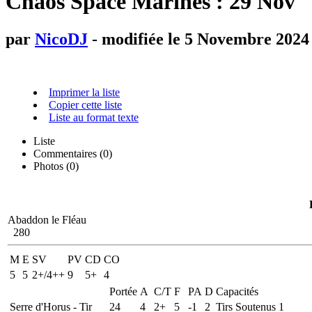
Chaos Space Marines : 29 Nov
par
NicoDJ
- modifiée le 5 Novembre 2024
Imprimer la liste
Copier cette liste
Liste au format texte
Liste
Commentaires (
0
)
Photos (0)
Abaddon le Fléau
280
M
E
SV
PV
CD
CO
5
5
2+/4++
9
5+
4
Portée
A
C/T
F
PA
D
Capacités
Serre d'Horus - Tir
24
4
2+
5
-1
2
Tirs Soutenus 1