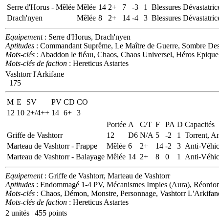
Serre d'Horus - Mêlée
Mêlée
14
2+
7
-3
1
Blessures Dévastatric
Drach'nyen
Mêlée
8
2+
14
-4
3
Blessures Dévastatric
Equipement
: Serre d'Horus, Drach'nyen
Aptitudes
: Commandant Suprême, Le Maître de Guerre, Sombre Desti
Mots-clés
: Abaddon le fléau, Chaos, Chaos Universel, Héros Epique,
Mots-clés de faction
: Hereticus Astartes
Vashtorr l'Arkifane
175
M
E
SV
PV
CD
CO
12
10
2+/4++
14
6+
3
Portée
A
C/T
F
PA
D
Capacités
Griffe de Vashtorr
12
D6
N/A
5
-2
1
Torrent, A
Marteau de Vashtorr - Frappe
Mêlée
6
2+
14
-2
3
Anti-Véhic
Marteau de Vashtorr - Balayage
Mêlée
14
2+
8
0
1
Anti-Véhic
Equipement
: Griffe de Vashtorr, Marteau de Vashtorr
Aptitudes
: Endommagé 1-4 PV, Mécanismes Impies (Aura), Réordonne
Mots-clés
: Chaos, Démon, Monstre, Personnage, Vashtorr L'Arkifan
Mots-clés de faction
: Hereticus Astartes
2 unités | 455 points