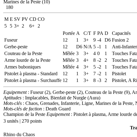
Marines de la Peste (10)
180
M
E
SV
PV
CD
CO
5
5
3+
2
6+
2
Portée
A
C/T
F
PA
D
Capacités
Fuseur
12
1
3+
9
-4
D6
Fusion 2
Gerbe-peste
12
D6
N/A
5
-1
1
Anti-Infante
Couteau de la Peste
Mêlée
3
3+
4
0
1
Touches Fata
Arme lourde de la Peste
Mêlée
3
4+
8
-2
2
Touches Fata
Armes buboniques
Mêlée
4
3+
5
-2
1
Touches Fata
Pistolet à plasma - Standard
12
1
3+
7
-2
1
Pistolet
Pistolet à plasma - Surchauffe
12
1
3+
8
-3
2
Pistolet, A R
Equipement
: Fuseur (2), Gerbe-peste (2), Couteau de la Peste (9), 
Aptitudes
: Implacables, Bienfait de Nurgle (Aura)
Mots-clés
: Chaos, Grenades, Infanterie, Ligne, Marines de la Peste, 
Mots-clés de faction
: Death Guard
Champion de la Peste
Equipement
: Pistolet à plasma, Arme lourde de
3 unités | 270 points
Tra
Rhino du Chaos