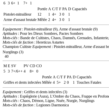
6
3
6+
1
7+
1
Portée
A
C/T
F
PA
D
Capacités
Pistolet-mitrailleur
12
1
4+
3
0
1
Arme d'assaut brutale
Mêlée
2
4+
3
0
1
Equipement
: Pistolet-mitrailleur (9), Arme d'assaut brutale (9)
Aptitudes
: Pour les Dieux Sombres, Pactes Sombres
Mots-clés
: Bande de Cultistes, Chaos, Damnés, Grenades, Infanterie
Mots-clés de faction
: Hereticus Astartes
Champion Cultiste
Equipement
: Pistolet-mitrailleur, Arme d'assaut b
Nurglings (3)
40
M
E
SV
PV
CD
CO
5
3
7+/6++
4
8+
0
Portée
A
C/T
F
PA
D
Capacités
Griffes et dents infectées
Mêlée
4
5+
2
0
1
Touches Fatales
Equipement
: Griffes et dents infectées (3)
Aptitudes
: Espièglerie (Aura), L'Ombre du Chaos, Frappe en Profonde
Mots-clés
: Chaos, Démon, Ligne, Nuée, Nurgle, Nurglings
Mots-clés de faction
: Legiones Daemonica