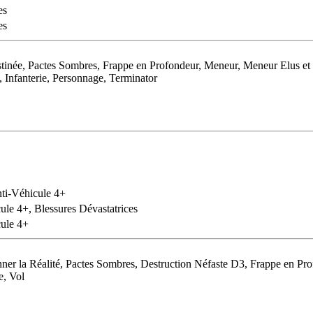
es
es
née, Pactes Sombres, Frappe en Profondeur, Meneur, Meneur Elus et 
 Infanterie, Personnage, Terminator
nti-Véhicule 4+
ule 4+, Blessures Dévastatrices
ule 4+
r la Réalité, Pactes Sombres, Destruction Néfaste D3, Frappe en Pr
e, Vol