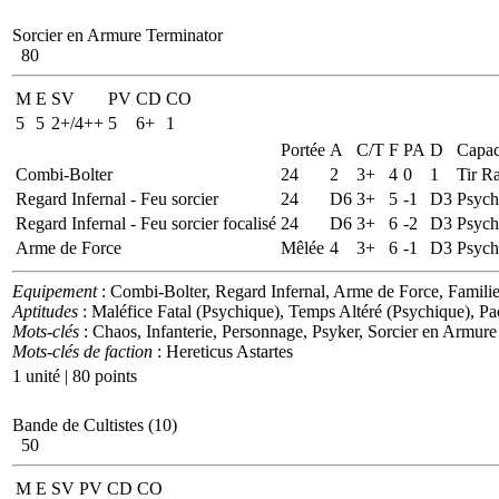
Sorcier en Armure Terminator
80
M
E
SV
PV
CD
CO
5
5
2+/4++
5
6+
1
Portée
A
C/T
F
PA
D
Capac
Combi-Bolter
24
2
3+
4
0
1
Tir R
Regard Infernal - Feu sorcier
24
D6
3+
5
-1
D3
Psych
Regard Infernal - Feu sorcier focalisé
24
D6
3+
6
-2
D3
Psych
Arme de Force
Mêlée
4
3+
6
-1
D3
Psych
Equipement
: Combi-Bolter, Regard Infernal, Arme de Force, Famili
Aptitudes
: Maléfice Fatal (Psychique), Temps Altéré (Psychique), 
Mots-clés
: Chaos, Infanterie, Personnage, Psyker, Sorcier en Armure
Mots-clés de faction
: Hereticus Astartes
1 unité | 80 points
Bande de Cultistes (10)
50
M
E
SV
PV
CD
CO