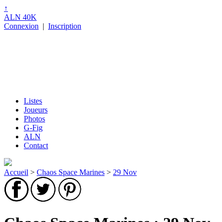
↑
ALN 40K
Connexion
|
Inscription
Listes
Joueurs
Photos
G-Fig
ALN
Contact
Accueil
>
Chaos Space Marines
>
29 Nov