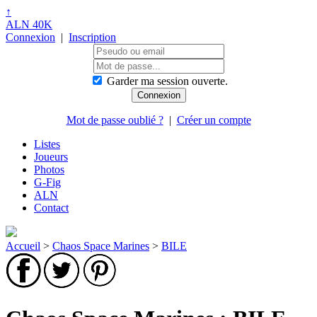
↑
ALN 40K
Connexion
|
Inscription
Garder ma session ouverte.
Mot de passe oublié ?
|
Créer un compte
Listes
Joueurs
Photos
G-Fig
ALN
Contact
Accueil
>
Chaos Space Marines
>
BILE