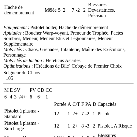
Blessures
Hache de
Mêlée
5
2+
7
-2
2
Dévastatrices,
démembrement
Précision
Equipement
: Pistolet bolter, Hache de démembrement
Aptitudes
: Boucher Warp-voyant, Preneur de Trophée, Pactes
Sombres, Meneur, Meneur Elus et Légionnaires, Meneur
Supplémentaire
Mots-clés
: Chaos, Grenades, Infanterie, Maître des Exécutions,
Personnage
Mots-clés de faction
: Hereticus Astartes
Optimisations
: [Créations de Bile] Cobaye de Premier Choix
Seigneur du Chaos
105
M
E
SV
PV
CD
CO
6
4
3+/4++
6
6+
1
Portée
A
C/T
F
PA
D
Capacités
Pistolet à plasma -
12
1
2+
7
-2
1
Pistolet
Standard
Pistolet à plasma -
12
1
2+
8
-3
2
Pistolet, A Risque
Surcharge
Blessures