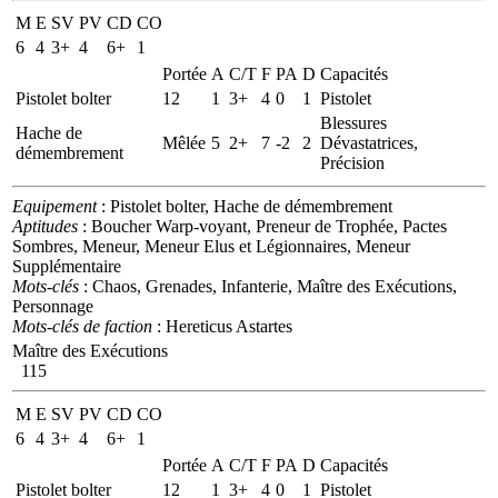
M
E
SV
PV
CD
CO
6
4
3+
4
6+
1
Portée
A
C/T
F
PA
D
Capacités
Pistolet bolter
12
1
3+
4
0
1
Pistolet
Blessures
Hache de
Mêlée
5
2+
7
-2
2
Dévastatrices,
démembrement
Précision
Equipement
: Pistolet bolter, Hache de démembrement
Aptitudes
: Boucher Warp-voyant, Preneur de Trophée, Pactes
Sombres, Meneur, Meneur Elus et Légionnaires, Meneur
Supplémentaire
Mots-clés
: Chaos, Grenades, Infanterie, Maître des Exécutions,
Personnage
Mots-clés de faction
: Hereticus Astartes
Maître des Exécutions
115
M
E
SV
PV
CD
CO
6
4
3+
4
6+
1
Portée
A
C/T
F
PA
D
Capacités
Pistolet bolter
12
1
3+
4
0
1
Pistolet