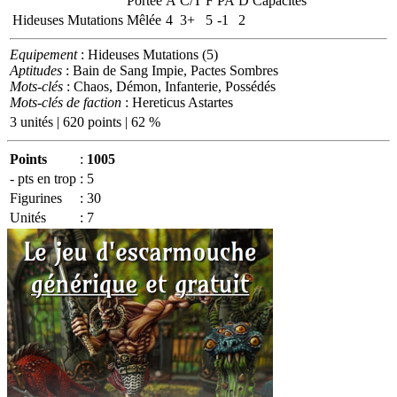
Portée
A
C/T
F
PA
D
Capacités
Hideuses Mutations
Mêlée
4
3+
5
-1
2
Equipement
: Hideuses Mutations (5)
Aptitudes
: Bain de Sang Impie, Pactes Sombres
Mots-clés
: Chaos, Démon, Infanterie, Possédés
Mots-clés de faction
: Hereticus Astartes
3 unités | 620 points | 62 %
Points
:
1005
- pts en trop
:
5
Figurines
:
30
Unités
:
7