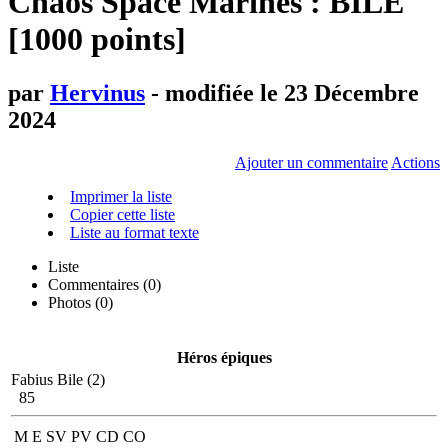
Chaos Space Marines : BILE
[1000 points]
par
Hervinus
- modifiée le 23 Décembre
2024
Ajouter un commentaire
Actions
Imprimer la liste
Copier cette liste
Liste au format texte
Liste
Commentaires (
0
)
Photos (0)
Héros épiques
Fabius Bile (2)
85
M
E
SV
PV
CD
CO