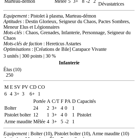
Marteau-démon
Mêlée
5
3+
8
-2
2
Dévastatrices
Equipement
: Pistolet à plasma, Marteau-démon
Aptitudes
: Destin Glorieux, Seigneur du Chaos, Pactes Sombres,
Meneur Elus et Légionnaires
Mots-clés
: Chaos, Grenades, Infanterie, Personnage, Seigneur du
Chaos
Mots-clés de faction
: Hereticus Astartes
Optimisations
: [Créations de Bile] Carapace Vivante
3 unités | 300 points | 30 %
Infanterie
Élus (10)
250
M
E
SV
PV
CD
CO
6
4
3+
3
6+
1
Portée
A
C/T
F
PA
D
Capacités
Bolter
24
2
3+
4
0
1
Pistolet bolter
12
1
3+
4
0
1
Pistolet
Arme maudite
Mêlée
4
3+
5
-2
1
Equipement
: Bolter (10), Pistolet bolter (10), Arme maudite (10)