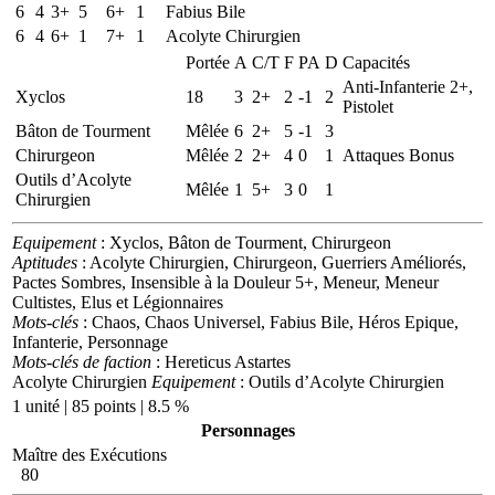
6
4
3+
5
6+
1
Fabius Bile
6
4
6+
1
7+
1
Acolyte Chirurgien
Portée
A
C/T
F
PA
D
Capacités
Anti-Infanterie 2+,
Xyclos
18
3
2+
2
-1
2
Pistolet
Bâton de Tourment
Mêlée
6
2+
5
-1
3
Chirurgeon
Mêlée
2
2+
4
0
1
Attaques Bonus
Outils d’Acolyte
Mêlée
1
5+
3
0
1
Chirurgien
Equipement
: Xyclos, Bâton de Tourment, Chirurgeon
Aptitudes
: Acolyte Chirurgien, Chirurgeon, Guerriers Améliorés,
Pactes Sombres, Insensible à la Douleur 5+, Meneur, Meneur
Cultistes, Elus et Légionnaires
Mots-clés
: Chaos, Chaos Universel, Fabius Bile, Héros Epique,
Infanterie, Personnage
Mots-clés de faction
: Hereticus Astartes
Acolyte Chirurgien
Equipement
: Outils d’Acolyte Chirurgien
1 unité | 85 points | 8.5 %
Personnages
Maître des Exécutions
80