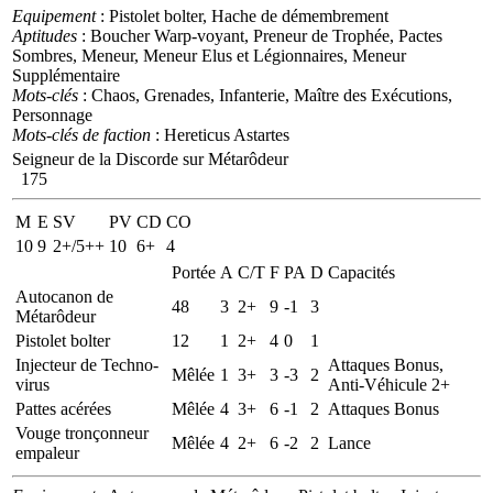
Equipement
: Pistolet bolter, Hache de démembrement
Aptitudes
: Boucher Warp-voyant, Preneur de Trophée, Pactes
Sombres, Meneur, Meneur Elus et Légionnaires, Meneur
Supplémentaire
Mots-clés
: Chaos, Grenades, Infanterie, Maître des Exécutions,
Personnage
Mots-clés de faction
: Hereticus Astartes
Seigneur de la Discorde sur Métarôdeur
175
M
E
SV
PV
CD
CO
10
9
2+/5++
10
6+
4
Portée
A
C/T
F
PA
D
Capacités
Autocanon de
48
3
2+
9
-1
3
Métarôdeur
Pistolet bolter
12
1
2+
4
0
1
Injecteur de Techno-
Attaques Bonus,
Mêlée
1
3+
3
-3
2
virus
Anti-Véhicule 2+
Pattes acérées
Mêlée
4
3+
6
-1
2
Attaques Bonus
Vouge tronçonneur
Mêlée
4
2+
6
-2
2
Lance
empaleur