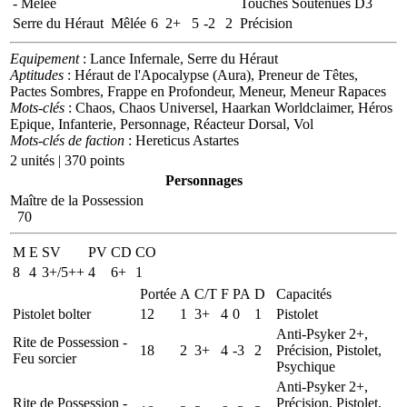
- Mêlée
Touches Soutenues D3
Serre du Héraut
Mêlée
6
2+
5
-2
2
Précision
Equipement
: Lance Infernale, Serre du Héraut
Aptitudes
: Héraut de l'Apocalypse (Aura), Preneur de Têtes,
Pactes Sombres, Frappe en Profondeur, Meneur, Meneur Rapaces
Mots-clés
: Chaos, Chaos Universel, Haarkan Worldclaimer, Héros
Epique, Infanterie, Personnage, Réacteur Dorsal, Vol
Mots-clés de faction
: Hereticus Astartes
2 unités | 370 points
Personnages
Maître de la Possession
70
M
E
SV
PV
CD
CO
8
4
3+/5++
4
6+
1
Portée
A
C/T
F
PA
D
Capacités
Pistolet bolter
12
1
3+
4
0
1
Pistolet
Anti-Psyker 2+,
Rite de Possession -
18
2
3+
4
-3
2
Précision, Pistolet,
Feu sorcier
Psychique
Anti-Psyker 2+,
Rite de Possession -
Précision, Pistolet,