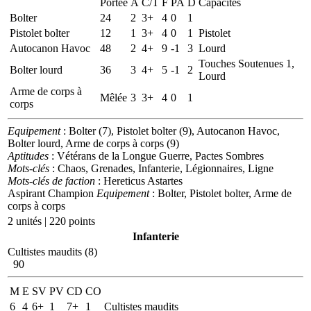
Portée
A
C/T
F
PA
D
Capacités
Bolter
24
2
3+
4
0
1
Pistolet bolter
12
1
3+
4
0
1
Pistolet
Autocanon Havoc
48
2
4+
9
-1
3
Lourd
Touches Soutenues 1,
Bolter lourd
36
3
4+
5
-1
2
Lourd
Arme de corps à
Mêlée
3
3+
4
0
1
corps
Equipement
: Bolter (7), Pistolet bolter (9), Autocanon Havoc,
Bolter lourd, Arme de corps à corps (9)
Aptitudes
: Vétérans de la Longue Guerre, Pactes Sombres
Mots-clés
: Chaos, Grenades, Infanterie, Légionnaires, Ligne
Mots-clés de faction
: Hereticus Astartes
Aspirant Champion
Equipement
: Bolter, Pistolet bolter, Arme de
corps à corps
2 unités | 220 points
Infanterie
Cultistes maudits (8)
90
M
E
SV
PV
CD
CO
6
4
6+
1
7+
1
Cultistes maudits