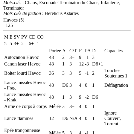
Mots-clés
: Chaos, Escouade Terminator du Chaos, Infanterie,
Terminator
Mots-clés de faction
: Hereticus Astartes
Havocs (5)
125
M
E
SV
PV
CD
CO
5
5
3+
2
6+
1
Portée
A
C/T
F
PA
D
Capacités
Autocanon Havoc
48
2
3+
9
-1
3
Canon laser Havoc
48
1
3+
12
-3
D6+1
Touches
Bolter lourd Havoc
36
3
3+
5
-1
2
Soutenues 1
Lance-missiles Havoc
48
D6
3+
4
0
1
Déflagration
- Frag
Lance-missiles Havoc
48
1
3+
9
-2
D6
- Krak
Arme de corps à corps
Mêlée
3
3+
4
0
1
Ignore
Lance-flammes
12
D6
N/A
4
0
1
Couvert,
Torrent
Epée tronçonneuse
Mêlée
5
3+
4
-1
1