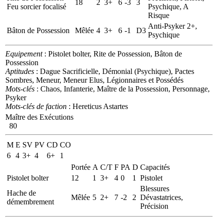
18
2
3+
6
-3
3
Feu sorcier focalisé
Psychique, A
Risque
Anti-Psyker 2+,
Bâton de Possession
Mêlée
4
3+
6
-1
D3
Psychique
Equipement
: Pistolet bolter, Rite de Possession, Bâton de
Possession
Aptitudes
: Dague Sacrificielle, Démonial (Psychique), Pactes
Sombres, Meneur, Meneur Elus, Légionnaires et Possédés
Mots-clés
: Chaos, Infanterie, Maître de la Possession, Personnage,
Psyker
Mots-clés de faction
: Hereticus Astartes
Maître des Exécutions
80
M
E
SV
PV
CD
CO
6
4
3+
4
6+
1
Portée
A
C/T
F
PA
D
Capacités
Pistolet bolter
12
1
3+
4
0
1
Pistolet
Blessures
Hache de
Mêlée
5
2+
7
-2
2
Dévastatrices,
démembrement
Précision