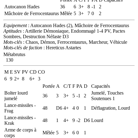
Autocanon Hades
36
6
3+
8
-1
2
Mâchoire de Ferrocentaurus
Mêlée
5
3+
7
0
2
Equipement
: Autocanon Hades (2), Mâchoire de Ferrocentaurus
Aptitudes
: Artillerie Démoniaque, Endommagé 1-4 PV, Pactes
Sombres, Destruction Néfaste D3
Mots-clés
: Chaos, Démon, Ferrocentaurus, Marcheur, Véhicule
Mots-clés de faction
: Hereticus Astartes
Métabrutus
130
M
E
SV
PV
CD
CO
6
9
2+
8
6+
3
Portée
A
C/T
F
PA
D
Capacités
Bolter lourd
Jumelé, Touches
36
3
3+
5
-1
2
jumelé
Soutenues 1
Lance-missiles -
48
D6
4+
4
0
1
Déflagration, Lourd
Frag
Lance-missiles -
48
1
4+
9
-2
D6
Lourd
Krak
Arme de corps à
Mêlée
5
3+
6
0
1
corps