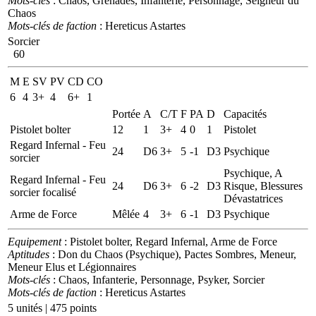
Mots-clés
: Chaos, Grenades, Infanterie, Personnage, Seigneur du
Chaos
Mots-clés de faction
: Hereticus Astartes
Sorcier
60
M
E
SV
PV
CD
CO
6
4
3+
4
6+
1
Portée
A
C/T
F
PA
D
Capacités
Pistolet bolter
12
1
3+
4
0
1
Pistolet
Regard Infernal - Feu
24
D6
3+
5
-1
D3
Psychique
sorcier
Psychique, A
Regard Infernal - Feu
24
D6
3+
6
-2
D3
Risque, Blessures
sorcier focalisé
Dévastatrices
Arme de Force
Mêlée
4
3+
6
-1
D3
Psychique
Equipement
: Pistolet bolter, Regard Infernal, Arme de Force
Aptitudes
: Don du Chaos (Psychique), Pactes Sombres, Meneur,
Meneur Elus et Légionnaires
Mots-clés
: Chaos, Infanterie, Personnage, Psyker, Sorcier
Mots-clés de faction
: Hereticus Astartes
5 unités | 475 points