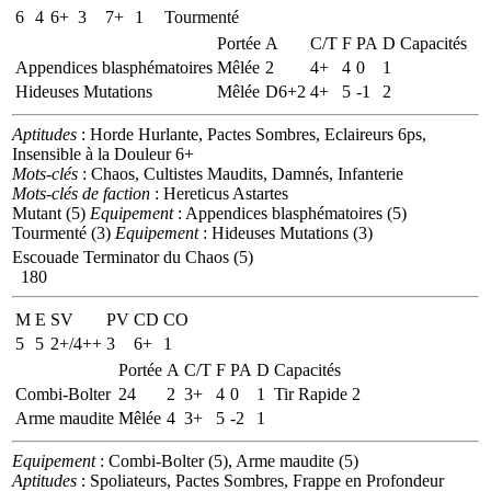
6
4
6+
3
7+
1
Tourmenté
Portée
A
C/T
F
PA
D
Capacités
Appendices blasphématoires
Mêlée
2
4+
4
0
1
Hideuses Mutations
Mêlée
D6+2
4+
5
-1
2
Aptitudes
: Horde Hurlante, Pactes Sombres, Eclaireurs 6ps,
Insensible à la Douleur 6+
Mots-clés
: Chaos, Cultistes Maudits, Damnés, Infanterie
Mots-clés de faction
: Hereticus Astartes
Mutant (5)
Equipement
: Appendices blasphématoires (5)
Tourmenté (3)
Equipement
: Hideuses Mutations (3)
Escouade Terminator du Chaos (5)
180
M
E
SV
PV
CD
CO
5
5
2+/4++
3
6+
1
Portée
A
C/T
F
PA
D
Capacités
Combi-Bolter
24
2
3+
4
0
1
Tir Rapide 2
Arme maudite
Mêlée
4
3+
5
-2
1
Equipement
: Combi-Bolter (5), Arme maudite (5)
Aptitudes
: Spoliateurs, Pactes Sombres, Frappe en Profondeur