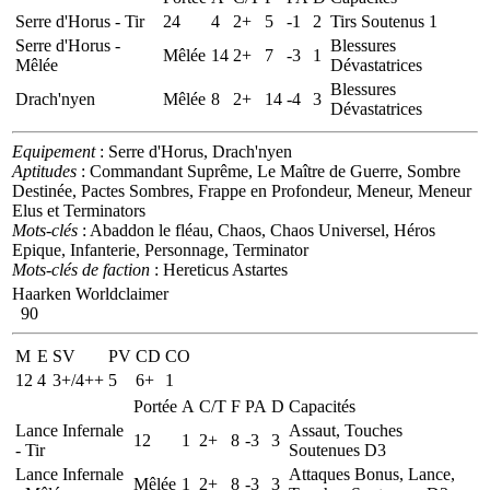
Serre d'Horus - Tir
24
4
2+
5
-1
2
Tirs Soutenus 1
Serre d'Horus -
Blessures
Mêlée
14
2+
7
-3
1
Mêlée
Dévastatrices
Blessures
Drach'nyen
Mêlée
8
2+
14
-4
3
Dévastatrices
Equipement
: Serre d'Horus, Drach'nyen
Aptitudes
: Commandant Suprême, Le Maître de Guerre, Sombre
Destinée, Pactes Sombres, Frappe en Profondeur, Meneur, Meneur
Elus et Terminators
Mots-clés
: Abaddon le fléau, Chaos, Chaos Universel, Héros
Epique, Infanterie, Personnage, Terminator
Mots-clés de faction
: Hereticus Astartes
Haarken Worldclaimer
90
M
E
SV
PV
CD
CO
12
4
3+/4++
5
6+
1
Portée
A
C/T
F
PA
D
Capacités
Lance Infernale
Assaut, Touches
12
1
2+
8
-3
3
- Tir
Soutenues D3
Lance Infernale
Attaques Bonus, Lance,
Mêlée
1
2+
8
-3
3