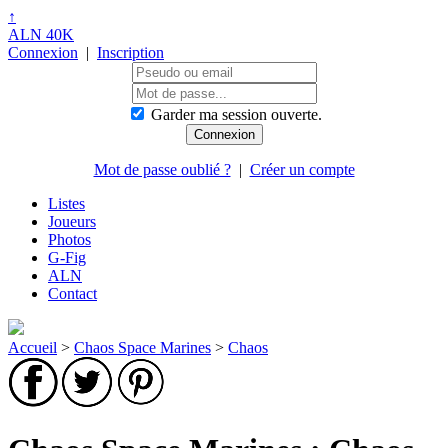
↑
ALN 40K
Connexion
|
Inscription
Garder ma session ouverte.
Mot de passe oublié ?
|
Créer un compte
Listes
Joueurs
Photos
G-Fig
ALN
Contact
Accueil
>
Chaos Space Marines
>
Chaos