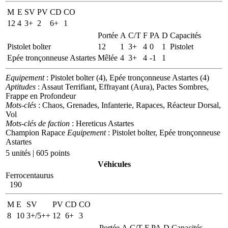
M
E
SV
PV
CD
CO
12
4
3+
2
6+
1
Portée
A
C/T
F
PA
D
Capacités
Pistolet bolter
12
1
3+
4
0
1
Pistolet
Epée tronçonneuse Astartes
Mêlée
4
3+
4
-1
1
Equipement
: Pistolet bolter (4), Epée tronçonneuse Astartes (4)
Aptitudes
: Assaut Terrifiant, Effrayant (Aura), Pactes Sombres,
Frappe en Profondeur
Mots-clés
: Chaos, Grenades, Infanterie, Rapaces, Réacteur Dorsal,
Vol
Mots-clés de faction
: Hereticus Astartes
Champion Rapace
Equipement
: Pistolet bolter, Epée tronçonneuse
Astartes
5 unités | 605 points
Véhicules
Ferrocentaurus
190
M
E
SV
PV
CD
CO
8
10
3+/5++
12
6+
3
Portée
A
C/T
F
PA
D
Capacités