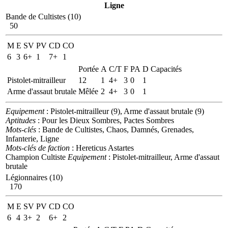
Ligne
Bande de Cultistes (10)
50
M
E
SV
PV
CD
CO
6
3
6+
1
7+
1
Portée
A
C/T
F
PA
D
Capacités
Pistolet-mitrailleur
12
1
4+
3
0
1
Arme d'assaut brutale
Mêlée
2
4+
3
0
1
Equipement
: Pistolet-mitrailleur (9), Arme d'assaut brutale (9)
Aptitudes
: Pour les Dieux Sombres, Pactes Sombres
Mots-clés
: Bande de Cultistes, Chaos, Damnés, Grenades,
Infanterie, Ligne
Mots-clés de faction
: Hereticus Astartes
Champion Cultiste
Equipement
: Pistolet-mitrailleur, Arme d'assaut
brutale
Légionnaires (10)
170
M
E
SV
PV
CD
CO
6
4
3+
2
6+
2