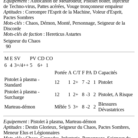
Equipement
: Autocanon de Métarôdeur, Pistolet bolter, Injecteur
de Techno-virus, Pattes acérées, Vouge tronçonneur empaleur
Aptitudes
: Corrompre l'Esprit de la Machine, Voleur d'Esprit,
Pactes Sombres
Mots-clés
: Chaos, Démon, Monté, Personnage, Seigneur de la
Discorde
Mots-clés de faction
: Hereticus Astartes
Seigneur du Chaos
90
M
E
SV
PV
CD
CO
6
4
3+/4++
5
6+
1
Portée
A
C/T
F
PA
D
Capacités
Pistolet à plasma -
12
1
2+
7
-2
1
Pistolet
Standard
Pistolet à plasma -
12
1
2+
8
-3
2
Pistolet, A Risque
Surcharge
Blessures
Marteau-démon
Mêlée
5
3+
8
-2
2
Dévastatrices
Equipement
: Pistolet à plasma, Marteau-démon
Aptitudes
: Destin Glorieux, Seigneur du Chaos, Pactes Sombres,
Meneur Elus et Légionnaires