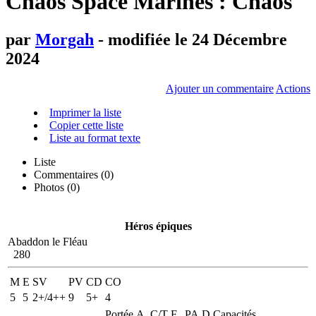
Chaos Space Marines : Chaos
par
Morgah
- modifiée le 24 Décembre
2024
Ajouter un commentaire
Actions
Imprimer la liste
Copier cette liste
Liste au format texte
Liste
Commentaires (
0
)
Photos (0)
Héros épiques
Abaddon le Fléau
280
M
E
SV
PV
CD
CO
5
5
2+/4++
9
5+
4
Portée
A
C/T
F
PA
D
Capacités