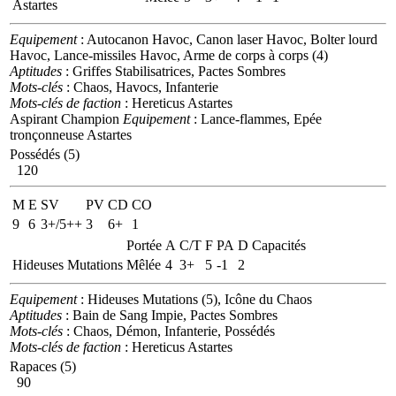
Astartes
Equipement
: Autocanon Havoc, Canon laser Havoc, Bolter lourd
Havoc, Lance-missiles Havoc, Arme de corps à corps (4)
Aptitudes
: Griffes Stabilisatrices, Pactes Sombres
Mots-clés
: Chaos, Havocs, Infanterie
Mots-clés de faction
: Hereticus Astartes
Aspirant Champion
Equipement
: Lance-flammes, Epée
tronçonneuse Astartes
Possédés (5)
120
M
E
SV
PV
CD
CO
9
6
3+/5++
3
6+
1
Portée
A
C/T
F
PA
D
Capacités
Hideuses Mutations
Mêlée
4
3+
5
-1
2
Equipement
: Hideuses Mutations (5), Icône du Chaos
Aptitudes
: Bain de Sang Impie, Pactes Sombres
Mots-clés
: Chaos, Démon, Infanterie, Possédés
Mots-clés de faction
: Hereticus Astartes
Rapaces (5)
90