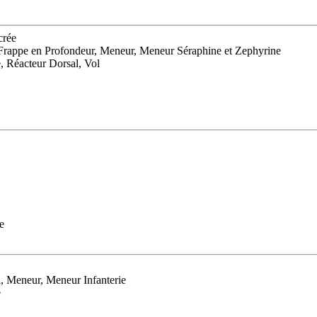
crée
Frappe en Profondeur, Meneur, Meneur Séraphine et Zephyrine
, Réacteur Dorsal, Vol
e
, Meneur, Meneur Infanterie
e