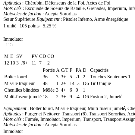
Aptitudes
: Chérubin, Défenseurs de la Foi, Actes de Foi
Mots-clés
: Escouade de Soeurs de Bataille, Grenades, Imperium, Infa
Mots-clés de faction
: Adepta Sororitas
Sœur Supérieure
Equipement
: Pistolet Inferno, Arme énergétique
1 unité | 105 points | 5.25 %
Immolator
115
M
E
SV
PV
CD
CO
12
10
3+/6++
11
7+
2
Portée
A
C/T
F
PA
D
Capacités
Bolter lourd
36
3
3+
5
-1
2
Touches Soutenues 1
Missile traqueur
48
1
2+
14
-3
D6
Tir Unique
Chenilles blindées
Mêlée
3
4+
6
0
1
Multi-fuseur jumelé
18
2
3+
9
-4
D6
Fusion 2, Jumelé
Equipement
: Bolter lourd, Missile traqueur, Multi-fuseur jumelé, Che
Aptitudes
: Purger et Nettoyer, Transport (6), Transport Sororitas, Ac
Mots-clés
: Fumée, Immolator, Imperium, Transport, Transport Assign
Mots-clés de faction
: Adepta Sororitas
Immolator