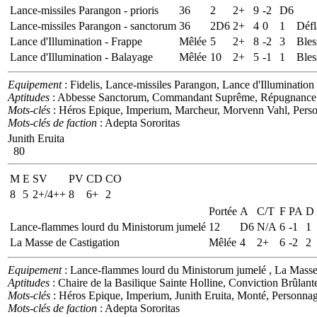
Lance-missiles Parangon - prioris
36
2
2+
9
-2
D6
Lance-missiles Parangon - sanctorum
36
2D6
2+
4
0
1
Défl
Lance d'Illumination - Frappe
Mêlée
5
2+
8
-2
3
Bles
Lance d'Illumination - Balayage
Mêlée
10
2+
5
-1
1
Bles
Equipement
: Fidelis, Lance-missiles Parangon, Lance d'Illumination
Aptitudes
: Abbesse Sanctorum, Commandant Suprême, Répugnance Lé
Mots-clés
: Héros Epique, Imperium, Marcheur, Morvenn Vahl, Perso
Mots-clés de faction
: Adepta Sororitas
Junith Eruita
80
M
E
SV
PV
CD
CO
8
5
2+/4++
8
6+
2
Portée
A
C/T
F
PA
D
Lance-flammes lourd du Ministorum jumelé
12
D6
N/A
6
-1
1
La Masse de Castigation
Mêlée
4
2+
6
-2
2
Equipement
: Lance-flammes lourd du Ministorum jumelé , La Masse
Aptitudes
: Chaire de la Basilique Sainte Holline, Conviction Brûlant
Mots-clés
: Héros Epique, Imperium, Junith Eruita, Monté, Personnag
Mots-clés de faction
: Adepta Sororitas