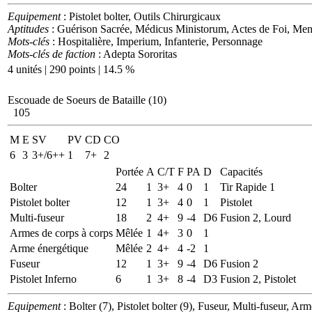
Equipement
: Pistolet bolter, Outils Chirurgicaux
Aptitudes
: Guérison Sacrée, Médicus Ministorum, Actes de Foi, Men
Mots-clés
: Hospitalière, Imperium, Infanterie, Personnage
Mots-clés de faction
: Adepta Sororitas
4 unités | 290 points | 14.5 %
Escouade de Soeurs de Bataille (10)
105
M
E
SV
PV
CD
CO
6
3
3+/6++
1
7+
2
Portée
A
C/T
F
PA
D
Capacités
Bolter
24
1
3+
4
0
1
Tir Rapide 1
Pistolet bolter
12
1
3+
4
0
1
Pistolet
Multi-fuseur
18
2
4+
9
-4
D6
Fusion 2, Lourd
Armes de corps à corps
Mêlée
1
4+
3
0
1
Arme énergétique
Mêlée
2
4+
4
-2
1
Fuseur
12
1
3+
9
-4
D6
Fusion 2
Pistolet Inferno
6
1
3+
8
-4
D3
Fusion 2, Pistolet
Equipement
: Bolter (7), Pistolet bolter (9), Fuseur, Multi-fuseur, A