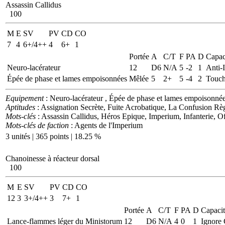
Assassin Callidus
100
M
E
SV
PV
CD
CO
7
4
6+/4++
4
6+
1
Portée
A
C/T
F
PA
D
Capac
Neuro-lacérateur
12
D6
N/A
5
-2
1
Anti-I
Épée de phase et lames empoisonnées
Mêlée
5
2+
5
-4
2
Touch
Equipement
: Neuro-lacérateur , Épée de phase et lames empoisonné
Aptitudes
: Assignation Secrète, Fuite Acrobatique, La Confusion Règ
Mots-clés
: Assassin Callidus, Héros Epique, Imperium, Infanterie, 
Mots-clés de faction
: Agents de l'Imperium
3 unités | 365 points | 18.25 %
Chanoinesse à réacteur dorsal
100
M
E
SV
PV
CD
CO
12
3
3+/4++
3
7+
1
Portée
A
C/T
F
PA
D
Capacit
Lance-flammes léger du Ministorum
12
D6
N/A
4
0
1
Ignore 