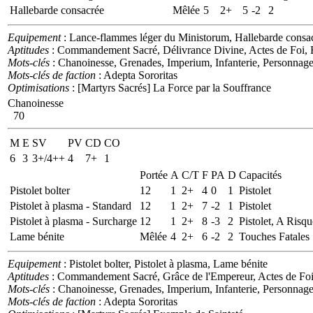
Hallebarde consacrée
Mêlée
5
2+
5
-2
2
Equipement
: Lance-flammes léger du Ministorum, Hallebarde consa
Aptitudes
: Commandement Sacré, Délivrance Divine, Actes de Foi, 
Mots-clés
: Chanoinesse, Grenades, Imperium, Infanterie, Personnage
Mots-clés de faction
: Adepta Sororitas
Optimisations
: [Martyrs Sacrés] La Force par la Souffrance
Chanoinesse
70
M
E
SV
PV
CD
CO
6
3
3+/4++
4
7+
1
Portée
A
C/T
F
PA
D
Capacités
Pistolet bolter
12
1
2+
4
0
1
Pistolet
Pistolet à plasma - Standard
12
1
2+
7
-2
1
Pistolet
Pistolet à plasma - Surcharge
12
1
2+
8
-3
2
Pistolet, A Risqu
Lame bénite
Mêlée
4
2+
6
-2
2
Touches Fatales
Equipement
: Pistolet bolter, Pistolet à plasma, Lame bénite
Aptitudes
: Commandement Sacré, Grâce de l'Empereur, Actes de Foi
Mots-clés
: Chanoinesse, Grenades, Imperium, Infanterie, Personnag
Mots-clés de faction
: Adepta Sororitas