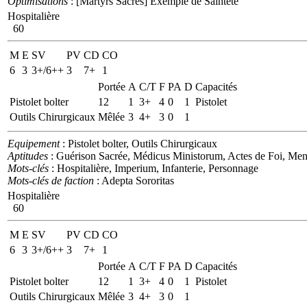
Optimisations
: [Martyrs Sacrés] Exemple de Sainteté
Hospitalière
60
M
E
SV
PV
CD
CO
6
3
3+/6++
3
7+
1
Portée
A
C/T
F
PA
D
Capacités
Pistolet bolter
12
1
3+
4
0
1
Pistolet
Outils Chirurgicaux
Mêlée
3
4+
3
0
1
Equipement
: Pistolet bolter, Outils Chirurgicaux
Aptitudes
: Guérison Sacrée, Médicus Ministorum, Actes de Foi, Men
Mots-clés
: Hospitalière, Imperium, Infanterie, Personnage
Mots-clés de faction
: Adepta Sororitas
Hospitalière
60
M
E
SV
PV
CD
CO
6
3
3+/6++
3
7+
1
Portée
A
C/T
F
PA
D
Capacités
Pistolet bolter
12
1
3+
4
0
1
Pistolet
Outils Chirurgicaux
Mêlée
3
4+
3
0
1