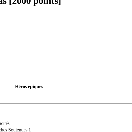
as [2000 points]
Héros épiques
cités
hes Soutenues 1