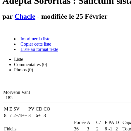
Adepta Sororitas : Sanctum sist
par
Chacle
- modifiée le 25 Février
Imprimer la liste
Copier cette liste
Liste au format texte
Liste
Commentaires (
0
)
Photos (0)
Morvenn Vahl
185
M
E
SV
PV
CD
CO
8
7
2+/4++
8
6+
3
Portée
A
C/T
F
PA
D
Capa
Fidelis
36
3
2+
6
-1
2
Touc