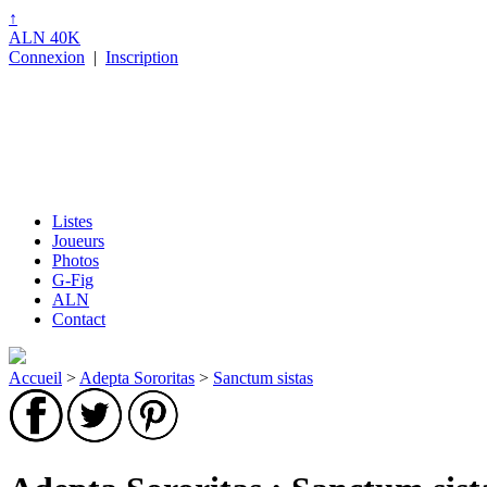
↑
ALN 40K
Connexion
|
Inscription
Listes
Joueurs
Photos
G-Fig
ALN
Contact
Accueil
>
Adepta Sororitas
>
Sanctum sistas