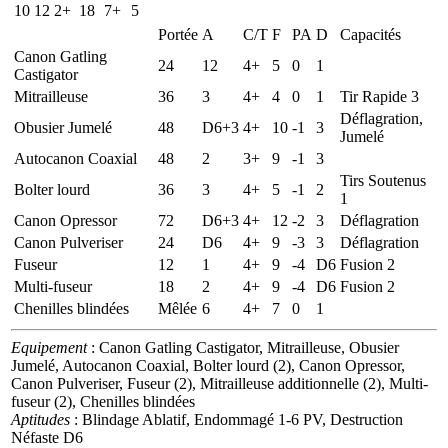
10
12
2+
18
7+
5
Portée
A
C/T
F
PA
D
Capacités
Canon Gatling
24
12
4+
5
0
1
Castigator
Mitrailleuse
36
3
4+
4
0
1
Tir Rapide 3
Déflagration,
Obusier Jumelé
48
D6+3
4+
10
-1
3
Jumelé
Autocanon Coaxial
48
2
3+
9
-1
3
Tirs Soutenus
Bolter lourd
36
3
4+
5
-1
2
1
Canon Opressor
72
D6+3
4+
12
-2
3
Déflagration
Canon Pulveriser
24
D6
4+
9
-3
3
Déflagration
Fuseur
12
1
4+
9
-4
D6
Fusion 2
Multi-fuseur
18
2
4+
9
-4
D6
Fusion 2
Chenilles blindées
Mêlée
6
4+
7
0
1
Equipement
: Canon Gatling Castigator, Mitrailleuse, Obusier
Jumelé, Autocanon Coaxial, Bolter lourd (2), Canon Opressor,
Canon Pulveriser, Fuseur (2), Mitrailleuse additionnelle (2), Multi-
fuseur (2), Chenilles blindées
Aptitudes
: Blindage Ablatif, Endommagé 1-6 PV, Destruction
Néfaste D6