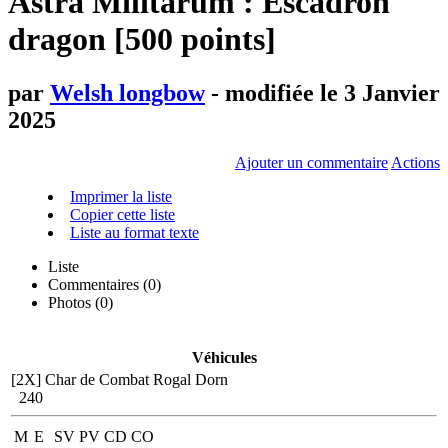
Astra Militarum : Escadron
dragon [500 points]
par
Welsh longbow
- modifiée le 3 Janvier
2025
Ajouter un commentaire
Actions
Imprimer la liste
Copier cette liste
Liste au format texte
Liste
Commentaires (
0
)
Photos (0)
Véhicules
[2X]
Char de Combat Rogal Dorn
240
M
E
SV
PV
CD
CO