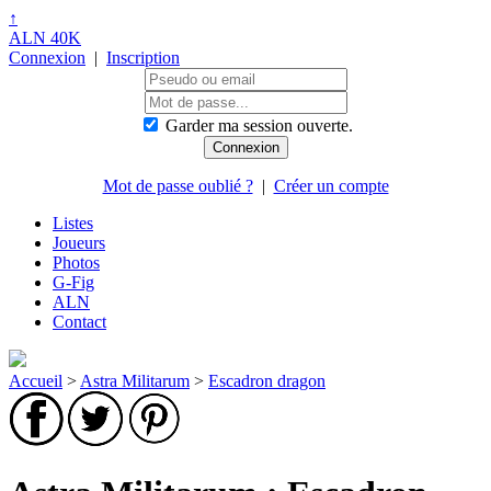
↑
ALN 40K
Connexion
|
Inscription
Garder ma session ouverte.
Mot de passe oublié ?
|
Créer un compte
Listes
Joueurs
Photos
G-Fig
ALN
Contact
Accueil
>
Astra Militarum
>
Escadron dragon