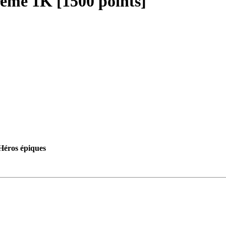
eme 1K [1500 points]
Héros épiques