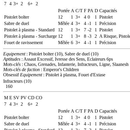
7
4
3+
2
6+
2
Portée
A
C/T
F
PA
D
Capacités
Pistolet bolter
12
1
3+
4
0
1
Pistolet
Sabre de duel
Mêlée
4
3+
4
-1
1
Précision
Pistolet à plasma - Standard
12
1
3+
7
-2
1
Pistolet
Pistolet à plasma - Surcharge
12
1
3+
8
-3
2
A Risque, Pistol
Fouet de ravissement
Mêlée
6
3+
4
-1
1
Précision
Equipement
: Pistolet bolter (10), Sabre de duel (10)
Aptitudes
: Assaut Excessif, Ivresse des Sens, Eclaireurs 6ps
Mots-clés
: Chaos, Grenades, Infanterie, Infracteurs, Ligne, Slaanesh
Mots-clés de faction
: Emperor's Children
Obsessif
Equipement
: Pistolet à plasma, Fouet d'Extase
Infracteurs (10)
160
M
E
SV
PV
CD
CO
7
4
3+
2
6+
2
Portée
A
C/T
F
PA
D
Capacités
Pistolet bolter
12
1
3+
4
0
1
Pistolet
Sabre de duel
Mêlée
4
3+
4
-1
1
Précision