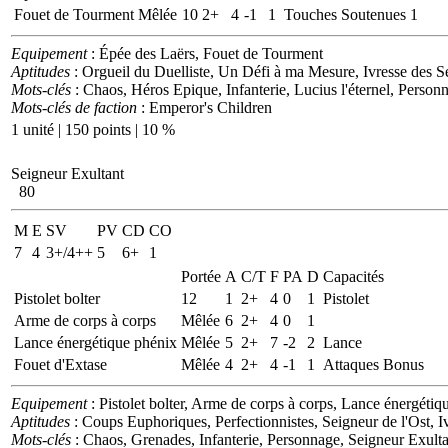
Fouet de Tourment
Mêlée
10
2+
4
-1
1
Touches Soutenues 1
Equipement
: Épée des Laërs, Fouet de Tourment
Aptitudes
: Orgueil du Duelliste, Un Défi à ma Mesure, Ivresse des Se
Mots-clés
: Chaos, Héros Epique, Infanterie, Lucius l'éternel, Person
Mots-clés de faction
: Emperor's Children
1 unité | 150 points | 10 %
Seigneur Exultant
80
M
E
SV
PV
CD
CO
7
4
3+/4++
5
6+
1
Portée
A
C/T
F
PA
D
Capacités
Pistolet bolter
12
1
2+
4
0
1
Pistolet
Arme de corps à corps
Mêlée
6
2+
4
0
1
Lance énergétique phénix
Mêlée
5
2+
7
-2
2
Lance
Fouet d'Extase
Mêlée
4
2+
4
-1
1
Attaques Bonus
Equipement
: Pistolet bolter, Arme de corps à corps, Lance énergétiq
Aptitudes
: Coups Euphoriques, Perfectionnistes, Seigneur de l'Ost, 
Mots-clés
: Chaos, Grenades, Infanterie, Personnage, Seigneur Exulta