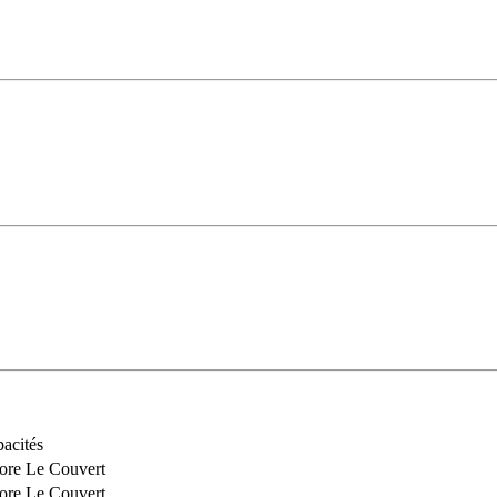
acités
ore Le Couvert
ore Le Couvert