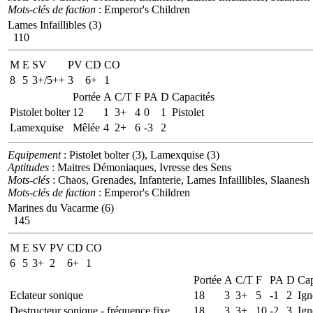
Mots-clés de faction
: Emperor's Children
Lames Infaillibles (3)
110
M
E
SV
PV
CD
CO
8
5
3+/5++
3
6+
1
Portée
A
C/T
F
PA
D
Capacités
Pistolet bolter
12
1
3+
4
0
1
Pistolet
Lamexquise
Mêlée
4
2+
6
-3
2
Equipement
: Pistolet bolter (3), Lamexquise (3)
Aptitudes
: Maitres Démoniaques, Ivresse des Sens
Mots-clés
: Chaos, Grenades, Infanterie, Lames Infaillibles, Slaanesh
Mots-clés de faction
: Emperor's Children
Marines du Vacarme (6)
145
M
E
SV
PV
CD
CO
6
5
3+
2
6+
1
Portée
A
C/T
F
PA
D
Cap
Eclateur sonique
18
3
3+
5
-1
2
Ign
Destructeur sonique - fréquence fixe
18
3
3+
10
-2
3
Ign