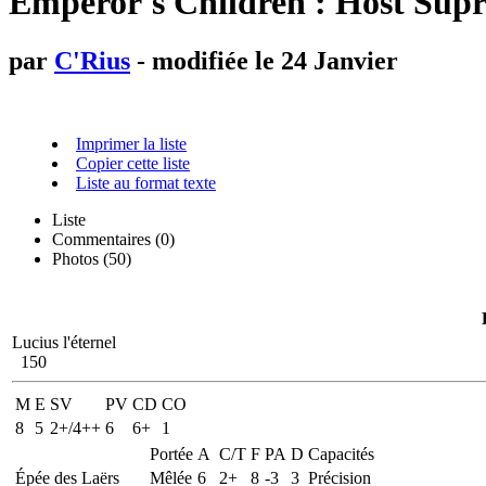
Emperor's Children : Host Supr
par
C'Rius
- modifiée le 24 Janvier
Imprimer la liste
Copier cette liste
Liste au format texte
Liste
Commentaires (
0
)
Photos (50)
Lucius l'éternel
150
M
E
SV
PV
CD
CO
8
5
2+/4++
6
6+
1
Portée
A
C/T
F
PA
D
Capacités
Épée des Laërs
Mêlée
6
2+
8
-3
3
Précision