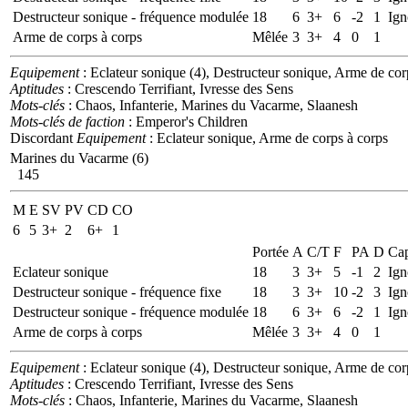
Destructeur sonique - fréquence modulée
18
6
3+
6
-2
1
Ign
Arme de corps à corps
Mêlée
3
3+
4
0
1
Equipement
: Eclateur sonique (4), Destructeur sonique, Arme de cor
Aptitudes
: Crescendo Terrifiant, Ivresse des Sens
Mots-clés
: Chaos, Infanterie, Marines du Vacarme, Slaanesh
Mots-clés de faction
: Emperor's Children
Discordant
Equipement
: Eclateur sonique, Arme de corps à corps
Marines du Vacarme (6)
145
M
E
SV
PV
CD
CO
6
5
3+
2
6+
1
Portée
A
C/T
F
PA
D
Cap
Eclateur sonique
18
3
3+
5
-1
2
Ign
Destructeur sonique - fréquence fixe
18
3
3+
10
-2
3
Ign
Destructeur sonique - fréquence modulée
18
6
3+
6
-2
1
Ign
Arme de corps à corps
Mêlée
3
3+
4
0
1
Equipement
: Eclateur sonique (4), Destructeur sonique, Arme de cor
Aptitudes
: Crescendo Terrifiant, Ivresse des Sens
Mots-clés
: Chaos, Infanterie, Marines du Vacarme, Slaanesh