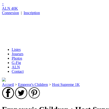
↑
ALN 40K
Connexion
|
Inscription
Listes
Joueurs
Photos
G-Fig
ALN
Contact
Accueil
>
Emperor's Children
>
Host Supreme 1K