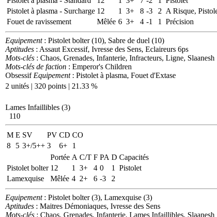
Pistolet à plasma - Standard
12
1
3+
7
-2
1
Pistolet
Pistolet à plasma - Surcharge
12
1
3+
8
-3
2
A Risque, Pistol
Fouet de ravissement
Mêlée
6
3+
4
-1
1
Précision
Equipement
: Pistolet bolter (10), Sabre de duel (10)
Aptitudes
: Assaut Excessif, Ivresse des Sens, Eclaireurs 6ps
Mots-clés
: Chaos, Grenades, Infanterie, Infracteurs, Ligne, Slaanesh
Mots-clés de faction
: Emperor's Children
Obsessif
Equipement
: Pistolet à plasma, Fouet d'Extase
2 unités | 320 points | 21.33 %
Lames Infaillibles (3)
110
M
E
SV
PV
CD
CO
8
5
3+/5++
3
6+
1
Portée
A
C/T
F
PA
D
Capacités
Pistolet bolter
12
1
3+
4
0
1
Pistolet
Lamexquise
Mêlée
4
2+
6
-3
2
Equipement
: Pistolet bolter (3), Lamexquise (3)
Aptitudes
: Maitres Démoniaques, Ivresse des Sens
Mots-clés
: Chaos, Grenades, Infanterie, Lames Infaillibles, Slaanesh