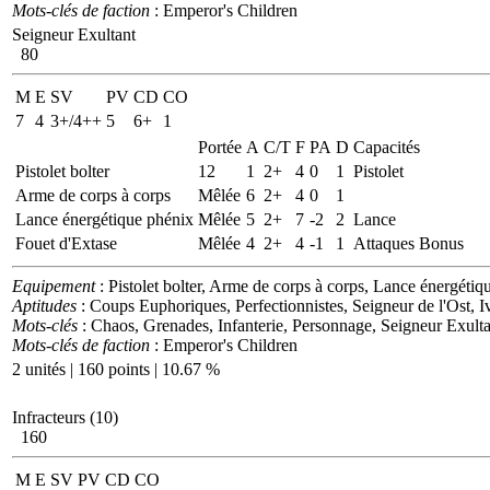
Mots-clés de faction
: Emperor's Children
Seigneur Exultant
80
M
E
SV
PV
CD
CO
7
4
3+/4++
5
6+
1
Portée
A
C/T
F
PA
D
Capacités
Pistolet bolter
12
1
2+
4
0
1
Pistolet
Arme de corps à corps
Mêlée
6
2+
4
0
1
Lance énergétique phénix
Mêlée
5
2+
7
-2
2
Lance
Fouet d'Extase
Mêlée
4
2+
4
-1
1
Attaques Bonus
Equipement
: Pistolet bolter, Arme de corps à corps, Lance énergétiq
Aptitudes
: Coups Euphoriques, Perfectionnistes, Seigneur de l'Ost, 
Mots-clés
: Chaos, Grenades, Infanterie, Personnage, Seigneur Exulta
Mots-clés de faction
: Emperor's Children
2 unités | 160 points | 10.67 %
Infracteurs (10)
160
M
E
SV
PV
CD
CO