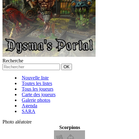
Recherche
Nouvelle liste
Toutes les listes
Tous les joueurs
Carte des joueurs
Galerie photos
Agenda
SARA
Photo aléatoire
Scorpions