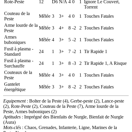
Rote-Peste
12
D6
N/A
4
0
1
Ignore Le Couvert,
Torrent
Couteau de la
Mêlée
3
3+
4
0
1
Touches Fatales
Peste
Arme lourde de la
Mêlée
3
4+
8
-2
2
Touches Fatales
Peste
Armes
Mêlée
4
3+
5
-2
1
Touches Fatales
buboniques
Fusil à plasma -
24
1
3+
7
-2
1
Tir Rapide 1
Standard
Fusil à plasma -
24
1
3+
8
-3
2
Tir Rapide 1, A Risque
Surchauffe
Couteaux de la
Mêlée
4
3+
4
0
1
Touches Fatales
Peste
Gantelet
Mêlée
3
3+
8
-2
2
Touches Fatales
énergétique
Equipement
: Bolter de la Peste (4), Gerbe-peste (2), Lance-peste
(2), Rote-Peste (2), Couteau de la Peste (7), Arme lourde de la
Peste, Armes buboniques (2)
Aptitudes
: Imprégné des Bienfaits de Nurgle, Bienfait de Nurgle
(Aura)
Mots-clés
: Chaos, Grenades, Infanterie, Ligne, Marines de la