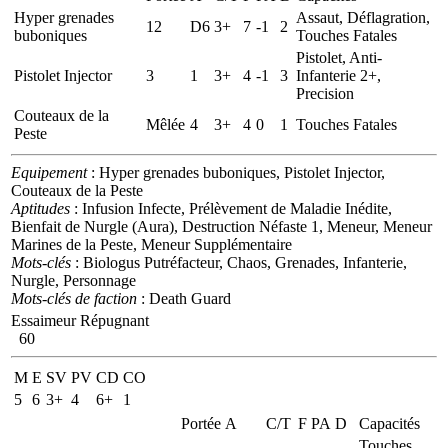
Hyper grenades
Assaut, Déflagration,
12
D6
3+
7
-1
2
buboniques
Touches Fatales
Pistolet, Anti-
Pistolet Injector
3
1
3+
4
-1
3
Infanterie 2+,
Precision
Couteaux de la
Mêlée
4
3+
4
0
1
Touches Fatales
Peste
Equipement
: Hyper grenades buboniques, Pistolet Injector,
Couteaux de la Peste
Aptitudes
: Infusion Infecte, Prélèvement de Maladie Inédite,
Bienfait de Nurgle (Aura), Destruction Néfaste 1, Meneur, Meneur
Marines de la Peste, Meneur Supplémentaire
Mots-clés
: Biologus Putréfacteur, Chaos, Grenades, Infanterie,
Nurgle, Personnage
Mots-clés de faction
: Death Guard
Essaimeur Répugnant
60
M
E
SV
PV
CD
CO
5
6
3+
4
6+
1
Portée
A
C/T
F
PA
D
Capacités
Touches