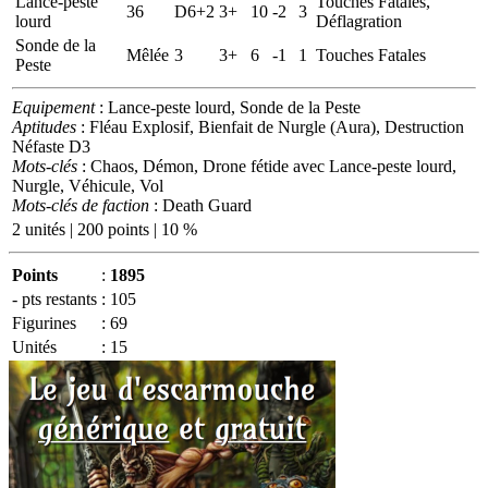
Lance-peste
Touches Fatales,
36
D6+2
3+
10
-2
3
lourd
Déflagration
Sonde de la
Mêlée
3
3+
6
-1
1
Touches Fatales
Peste
Equipement
: Lance-peste lourd, Sonde de la Peste
Aptitudes
: Fléau Explosif, Bienfait de Nurgle (Aura), Destruction
Néfaste D3
Mots-clés
: Chaos, Démon, Drone fétide avec Lance-peste lourd,
Nurgle, Véhicule, Vol
Mots-clés de faction
: Death Guard
2 unités | 200 points | 10 %
Points
:
1895
- pts restants
:
105
Figurines
:
69
Unités
:
15