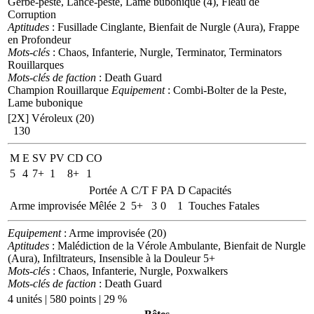
Gerbe-peste, Lance-peste, Lame bubonique (4), Fléau de
Corruption
Aptitudes
: Fusillade Cinglante, Bienfait de Nurgle (Aura), Frappe
en Profondeur
Mots-clés
: Chaos, Infanterie, Nurgle, Terminator, Terminators
Rouillarques
Mots-clés de faction
: Death Guard
Champion Rouillarque
Equipement
: Combi-Bolter de la Peste,
Lame bubonique
[2X]
Véroleux (20)
130
M
E
SV
PV
CD
CO
5
4
7+
1
8+
1
Portée
A
C/T
F
PA
D
Capacités
Arme improvisée
Mêlée
2
5+
3
0
1
Touches Fatales
Equipement
: Arme improvisée (20)
Aptitudes
: Malédiction de la Vérole Ambulante, Bienfait de Nurgle
(Aura), Infiltrateurs, Insensible à la Douleur 5+
Mots-clés
: Chaos, Infanterie, Nurgle, Poxwalkers
Mots-clés de faction
: Death Guard
4 unités | 580 points | 29 %