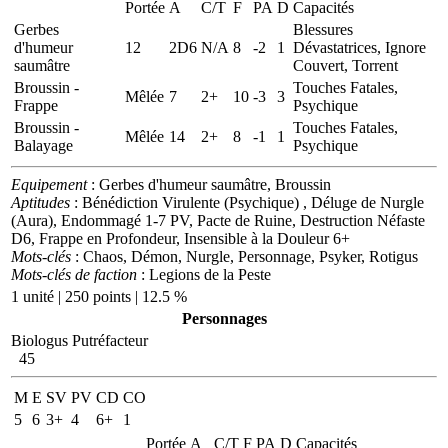
Portée
A
C/T
F
PA
D
Capacités
Gerbes
Blessures
d'humeur
12
2D6
N/A
8
-2
1
Dévastatrices, Ignore
saumâtre
Couvert, Torrent
Broussin -
Touches Fatales,
Mêlée
7
2+
10
-3
3
Frappe
Psychique
Broussin -
Touches Fatales,
Mêlée
14
2+
8
-1
1
Balayage
Psychique
Equipement
: Gerbes d'humeur saumâtre, Broussin
Aptitudes
: Bénédiction Virulente (Psychique) , Déluge de Nurgle
(Aura), Endommagé 1-7 PV, Pacte de Ruine, Destruction Néfaste
D6, Frappe en Profondeur, Insensible à la Douleur 6+
Mots-clés
: Chaos, Démon, Nurgle, Personnage, Psyker, Rotigus
Mots-clés de faction
: Legions de la Peste
1 unité | 250 points | 12.5 %
Personnages
Biologus Putréfacteur
45
M
E
SV
PV
CD
CO
5
6
3+
4
6+
1
Portée
A
C/T
F
PA
D
Capacités