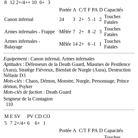
8
12
2+/4++
10
6+
3
Portée
A
C/T
F
PA
D
Capacités
Touches
Canon infernal
24
3
2+
5
-1
2
Fatales
Touches
Armes infernales - Frappe
Mêlée
7
2+
8
-2
3
Fatales
Armes infernales -
Touches
Mêlée
14
2+
6
-1
1
Balayage
Fatales
Equipement
: Canon infernal, Armes infernales
Aptitudes
: Défenseurs de la Death Guard, Miasmes de Pestilence
(Aura), Stratège Fiévreux, Bienfait de Nurgle (Aura), Destruction
Néfaste D3
Mots-clés
: Chaos, Démon, Monstre, Nurgle, Personnage, Prince
démon, Psyker
Mots-clés de faction
: Death Guard
Seigneur de la Contagion
110
M
E
SV
PV
CD
CO
5
7
2+/4+
6
6+
1
Portée
A
C/T
F
PA
D
Capacités
Touches