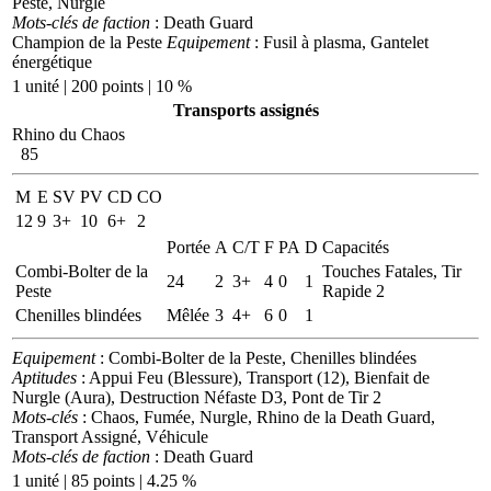
Peste, Nurgle
Mots-clés de faction
: Death Guard
Champion de la Peste
Equipement
: Fusil à plasma, Gantelet
énergétique
1 unité | 200 points | 10 %
Transports assignés
Rhino du Chaos
85
M
E
SV
PV
CD
CO
12
9
3+
10
6+
2
Portée
A
C/T
F
PA
D
Capacités
Combi-Bolter de la
Touches Fatales, Tir
24
2
3+
4
0
1
Peste
Rapide 2
Chenilles blindées
Mêlée
3
4+
6
0
1
Equipement
: Combi-Bolter de la Peste, Chenilles blindées
Aptitudes
: Appui Feu (Blessure), Transport (12), Bienfait de
Nurgle (Aura), Destruction Néfaste D3, Pont de Tir 2
Mots-clés
: Chaos, Fumée, Nurgle, Rhino de la Death Guard,
Transport Assigné, Véhicule
Mots-clés de faction
: Death Guard
1 unité | 85 points | 4.25 %