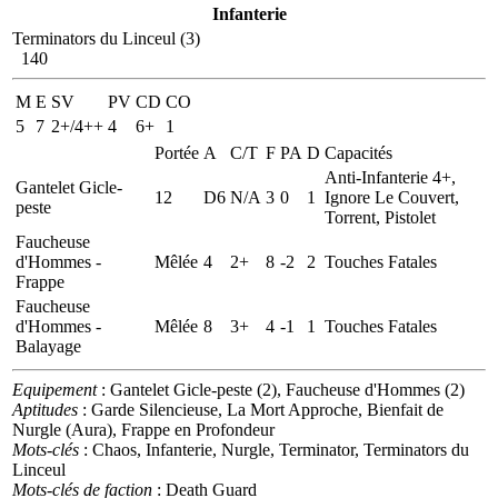
Infanterie
Terminators du Linceul (3)
140
M
E
SV
PV
CD
CO
5
7
2+/4++
4
6+
1
Portée
A
C/T
F
PA
D
Capacités
Anti-Infanterie 4+,
Gantelet Gicle-
12
D6
N/A
3
0
1
Ignore Le Couvert,
peste
Torrent, Pistolet
Faucheuse
d'Hommes -
Mêlée
4
2+
8
-2
2
Touches Fatales
Frappe
Faucheuse
d'Hommes -
Mêlée
8
3+
4
-1
1
Touches Fatales
Balayage
Equipement
: Gantelet Gicle-peste (2), Faucheuse d'Hommes (2)
Aptitudes
: Garde Silencieuse, La Mort Approche, Bienfait de
Nurgle (Aura), Frappe en Profondeur
Mots-clés
: Chaos, Infanterie, Nurgle, Terminator, Terminators du
Linceul
Mots-clés de faction
: Death Guard