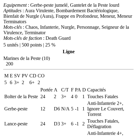
Equipement
: Gerbe-peste jumelé, Gantelet de la Peste lourd
Aptitudes
: Aura Virulente, Bombardement Bactériologique,
Bienfait de Nurgle (Aura), Frappe en Profondeur, Meneur, Meneur
Terminators
Mots-clés
: Chaos, Infanterie, Nurgle, Personnage, Seigneur de la
Virulence, Terminator
Mots-clés de faction
: Death Guard
5 unités | 500 points | 25 %
Ligne
Marines de la Peste (10)
200
M
E
SV
PV
CD
CO
5
6
3+
2
6+
2
Portée
A
C/T
F
PA
D
Capacités
Bolter de la Peste
24
2
3+
4
0
1
Touches Fatales
Anti-Infanterie 2+,
Gerbe-peste
12
D6
N/A
5
-1
1
Ignore Le Couvert,
Torrent
Touches Fatales,
Lance-peste
24
D3
3+
6
-1
2
Déflagration
Anti-Infanterie 4+,