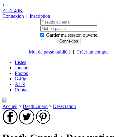
↑
ALN 40K
Connexion
|
Inscription
Garder ma session ouverte.
Mot de passe oublié ?
|
Créer un compte
Listes
Joueurs
Photos
G-Fig
ALN
Contact
Accueil
>
Death Guard
>
Desecration