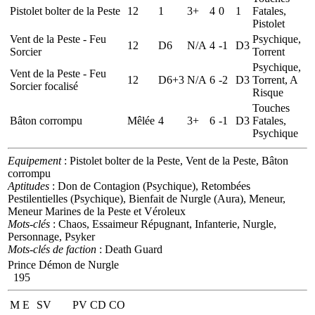
Pistolet bolter de la Peste
12
1
3+
4
0
1
Fatales,
Pistolet
Vent de la Peste - Feu
Psychique,
12
D6
N/A
4
-1
D3
Sorcier
Torrent
Psychique,
Vent de la Peste - Feu
12
D6+3
N/A
6
-2
D3
Torrent, A
Sorcier focalisé
Risque
Touches
Bâton corrompu
Mêlée
4
3+
6
-1
D3
Fatales,
Psychique
Equipement
: Pistolet bolter de la Peste, Vent de la Peste, Bâton
corrompu
Aptitudes
: Don de Contagion (Psychique), Retombées
Pestilentielles (Psychique), Bienfait de Nurgle (Aura), Meneur,
Meneur Marines de la Peste et Véroleux
Mots-clés
: Chaos, Essaimeur Répugnant, Infanterie, Nurgle,
Personnage, Psyker
Mots-clés de faction
: Death Guard
Prince Démon de Nurgle
195
M
E
SV
PV
CD
CO