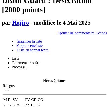
Death Guard : Desecration
[2000 points]
par
Hajiro
- modifiée le 4 Mai 2025
Ajouter un commentaire
Actions
Imprimer la liste
Copier cette liste
Liste au format texte
Liste
Commentaires (
0
)
Photos (0)
Héros épiques
Rotigus
250
M
E
SV
PV
CD
CO
7
12
5+/4++
22
6+
5