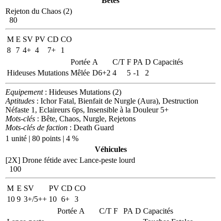
Bêtes
Rejeton du Chaos (2)
80
M
E
SV
PV
CD
CO
8
7
4+
4
7+
1
Portée
A
C/T
F
PA
D
Capacités
Hideuses Mutations
Mêlée
D6+2
4
5
-1
2
Equipement
: Hideuses Mutations (2)
Aptitudes
: Ichor Fatal, Bienfait de Nurgle (Aura), Destruction
Néfaste 1, Eclaireurs 6ps, Insensible à la Douleur 5+
Mots-clés
: Bête, Chaos, Nurgle, Rejetons
Mots-clés de faction
: Death Guard
1 unité | 80 points | 4 %
Véhicules
[2X]
Drone fétide avec Lance-peste lourd
100
M
E
SV
PV
CD
CO
10
9
3+/5++
10
6+
3
Portée
A
C/T
F
PA
D
Capacités