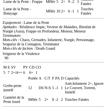
Lame de la Peste - Frappe
Mêlée
5
2+
9
-2
3
Fatales
Lame de la Peste -
Touches
Mêlée
10
2+
6
-1
1
Balayage
Fatales
Equipement
: Lame de la Peste
Aptitudes
: Résilience Impie, Vecteur de Maladies, Bienfait de
Nurgle (Aura), Frappe en Profondeur, Meneur, Meneur
Terminators
Mots-clés
: Chaos, Grenades, Infanterie, Nurgle, Personnage,
Seigneur de la Contagion, Terminator
Mots-clés de faction
: Death Guard
Seigneur de la Virulence
90
M
E
SV
PV
CD
CO
5
7
2+/4++
6
6+
1
Portée
A
C/T
F
PA
D
Capacités
Anti-Infanterie 2+, Ignore
Gerbe-peste
12
D6
N/A
5
-1
1
Le Couvert, Torrent,
jumelé
Jumelé
Gantelet de la
Mêlée
5
2+
8
-2
2
Touches Fatales
Peste lourd