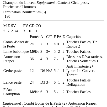
Champion du Linceul
Equipement
: Gantelet Gicle-peste,
Faucheuse d'Hommes
Terminators Rouillarques (5)
180
M
E
SV
PV
CD
CO
5
7
2+/4++
3
6+
1
Portée
A
C/T
F
PA
D
Capacités
Combi-Bolter de
Touches Fatales, Tir
24
2
3+
4
0
1
la Peste
Rapide 2
Lame bubonique
Mêlée
3
3+
5
-2
2
Touches Fatales
Autocanon
Blessures Dévastatrices,
36
4
3+
7
-1
1
Reaper
Touches Soutenues 1
Anti-Infanterie 2+,
Gerbe-peste
12
D6
N/A
5
-1
1
Ignore Le Couvert,
Torrent
Touches Fatales,
Lance-peste
24
D3
3+
6
-1
2
Déflagration
Fléau de
Mêlée
6
3+
5
-1
2
Touches Fatales
Corruption
Equipement
: Combi-Bolter de la Peste (2), Autocanon Reaper,