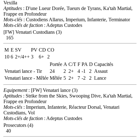
Vexilla
Aptitudes
: D'une Lueur Dorée, Tueurs de Tyrans, Ka'tah Martial,
Frappe en Profondeur
Mots-clés
: Custodiens Allarus, Imperium, Infanterie, Terminator
Mots-clés de faction
: Adeptus Custodes
[FW] Venatari Custodians (3)
165
M
E
SV
PV
CD
CO
10
6
2+/4++
3
6+
2
Portée
A
C/T
F
PA
D
Capacités
Venatari lance - Tir
24
2
2+
4
-1
2
Assaut
Venatari lance - Mêlée
Mêlée
5
2+
7
-2
2
Lance
Equipement
: [FW] Venatari lance (3)
Aptitudes
: Strike from the Skies, Swooping Dive, Ka'tah Martial,
Frappe en Profondeur
Mots-clés
: Imperium, Infanterie, Réacteur Dorsal, Venatari
Custodians, Vol
Mots-clés de faction
: Adeptus Custodes
Prosecutors (4)
40