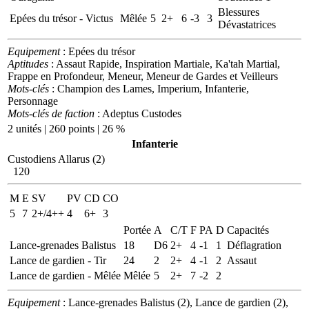
Blessures
Epées du trésor - Victus
Mêlée
5
2+
6
-3
3
Dévastatrices
Equipement
: Epées du trésor
Aptitudes
: Assaut Rapide, Inspiration Martiale, Ka'tah Martial,
Frappe en Profondeur, Meneur, Meneur de Gardes et Veilleurs
Mots-clés
: Champion des Lames, Imperium, Infanterie,
Personnage
Mots-clés de faction
: Adeptus Custodes
2 unités | 260 points | 26 %
Infanterie
Custodiens Allarus (2)
120
M
E
SV
PV
CD
CO
5
7
2+/4++
4
6+
3
Portée
A
C/T
F
PA
D
Capacités
Lance-grenades Balistus
18
D6
2+
4
-1
1
Déflagration
Lance de gardien - Tir
24
2
2+
4
-1
2
Assaut
Lance de gardien - Mêlée
Mêlée
5
2+
7
-2
2
Equipement
: Lance-grenades Balistus (2), Lance de gardien (2),