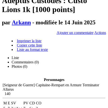
Adeptus Custodes : Custo
Lions 1k [1000 points]
par
Arkann
- modifiée le 14 Juin 2025
Ajouter un commentaire
Actions
Imprimer la liste
Copier cette liste
Liste au format texte
Liste
Commentaires (
0
)
Photos (0)
Personnages
[Seigneur de Guerre]
Capitaine-Rempart en Armure Terminator
Allarus
140
M
E
SV
PV
CD
CO