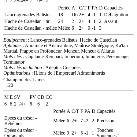
5
7
2+/4++
7
6+
2
Portée
A
C/T
F
PA
D
Capacités
Lance-grenades Balistus
18
D6
2+
4
-1
1
Déflagration
Hache de Castellan - tir
24
2
2+
4
-1
2
Assaut
Hache de Castellan - mêlée
Mêlée
6
2+
9
-1
3
Equipement
: Lance-grenades Balistus, Hache de Castellan
Aptitudes
: Auramite et Adamantine, Maîtrise Stratégique, Ka'tah
Martial, Frappe en Profondeur, Meneur, Meneur d'Allarus
Mots-clés
: Capitaine-Rempart, Imperium, Infanterie, Personnage,
Terminator
Mots-clés de faction
: Adeptus Custodes
Optimisations
: [Lions de l'Empereur] Admonimortis
Champion des Lames
120
M
E
SV
PV
CD
CO
6
6
2+/4++
6
6+
2
Portée
A
C/T
F
PA
D
Capacités
Epées du trésor -
Mêlée
6
2+
7
-2
2
Précision
Béhémor
Epées du trésor -
Touches
Mêlée
9
2+
5
-1
1
Ouraganis
Soutenues 1