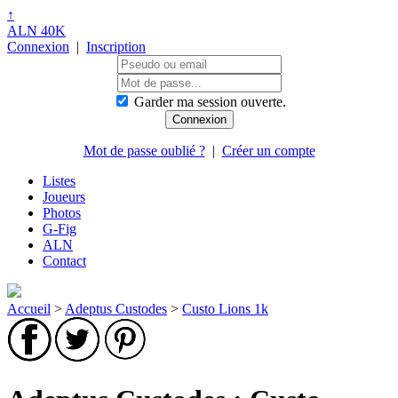
↑
ALN 40K
Connexion
|
Inscription
Garder ma session ouverte.
Mot de passe oublié ?
|
Créer un compte
Listes
Joueurs
Photos
G-Fig
ALN
Contact
Accueil
>
Adeptus Custodes
>
Custo Lions 1k