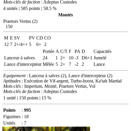
Mots-clés de faction
: Adeptus Custodes
4 unités | 585 points | 58.5 %
Montés
Praetors Vertus (2)
150
M
E
SV
PV
CD
CO
12
7
2+/4++
5
6+
2
Portée
A
C/T
F
PA
D
Capacités
Lanceur à salves
24
1
2+
10
-3
D6+1
Jumelé
Lance d'intercepteur
Mêlée
5
2+
7
-2
2
Lance
Equipement
: Lanceur à salves (2), Lance d'intercepteur (2)
Aptitudes
: Exécution de Vif-argent, Turbo-boost, Ka'tah Martial
Mots-clés
: Imperium, Monté, Praetors Vertus, Vol
Mots-clés de faction
: Adeptus Custodes
1 unité | 150 points | 15 %
Points
:
995
Figurines
:
18
Unités
:
7