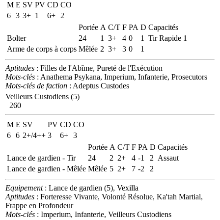
M
E
SV
PV
CD
CO
6
3
3+
1
6+
2
Portée
A
C/T
F
PA
D
Capacités
Bolter
24
1
3+
4
0
1
Tir Rapide 1
Arme de corps à corps
Mêlée
2
3+
3
0
1
Aptitudes
: Filles de l'Abîme, Pureté de l'Exécution
Mots-clés
: Anathema Psykana, Imperium, Infanterie, Prosecutors
Mots-clés de faction
: Adeptus Custodes
Veilleurs Custodiens (5)
260
M
E
SV
PV
CD
CO
6
6
2+/4++
3
6+
3
Portée
A
C/T
F
PA
D
Capacités
Lance de gardien - Tir
24
2
2+
4
-1
2
Assaut
Lance de gardien - Mêlée
Mêlée
5
2+
7
-2
2
Equipement
: Lance de gardien (5), Vexilla
Aptitudes
: Forteresse Vivante, Volonté Résolue, Ka'tah Martial,
Frappe en Profondeur
Mots-clés
: Imperium, Infanterie, Veilleurs Custodiens