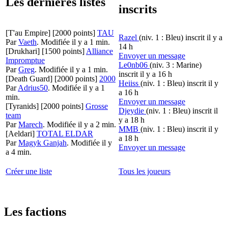
Les dernières listes
inscrits
[T'au Empire]
[2000 points]
TAU
Razel
(niv. 1 : Bleu)
inscrit il y a
Par
Vaeth
.
Modifiée il y a 1 min.
14 h
[Drukhari]
[1500 points]
Alliance
Envoyer un message
Impromptue
Le0nb06
(niv. 3 : Marine)
Par
Greg
.
Modifiée il y a 1 min.
inscrit il y a 16 h
[Death Guard]
[2000 points]
2000
Heiiss
(niv. 1 : Bleu)
inscrit il y
Par
Adrius50
.
Modifiée il y a 1
a 16 h
min.
Envoyer un message
[Tyranids]
[2000 points]
Grosse
Djeydie
(niv. 1 : Bleu)
inscrit il
team
y a 18 h
Par
Marech
.
Modifiée il y a 2 min.
MMB
(niv. 1 : Bleu)
inscrit il y
[Aeldari]
TOTAL ELDAR
a 18 h
Par
Magyk Ganjah
.
Modifiée il y
Envoyer un message
a 4 min.
Créer une liste
Tous les joueurs
Les factions