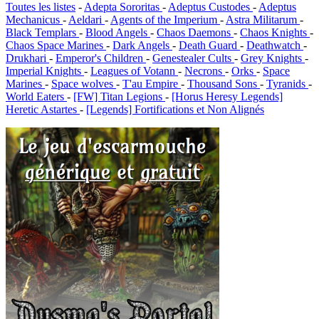
Toutes les listes
-
Adepta Sororitas
-
Adeptus Custodes
-
Adeptus
Mechanicus
-
Aeldari
-
Agents of the Imperium
-
Astra Militarum
-
Black Templars
-
Blood Angels
-
Chaos Daemons
-
Chaos Knights
-
Chaos Space Marines
-
Dark Angels
-
Death Guard
-
Deathwatch
-
Drukhari
-
Emperor's Children
-
Genestealer Cults
-
Grey Knights
-
Imperial Knights
-
Leagues of Votann
-
Necrons
-
Orks
-
Space
Marines
-
Space wolves
-
T'au Empire
-
Thousand Sons
-
Tyranids
-
World Eaters
-
[FW] Titan Legions
-
[Horus Heresy Legends]
Heretic Astartes
-
[Legends] Fortifications et Non Alignés