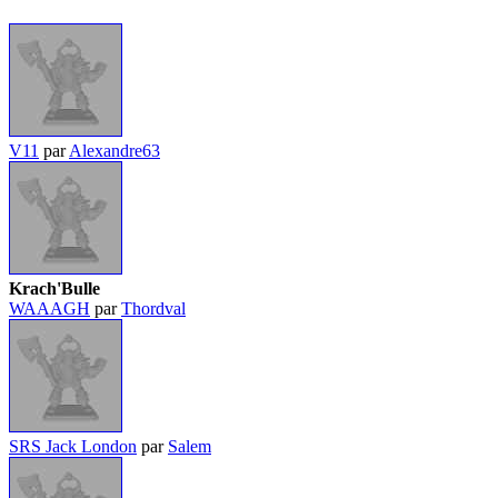
V11
par
Alexandre63
Krach'Bulle
WAAAGH
par
Thordval
SRS Jack London
par
Salem