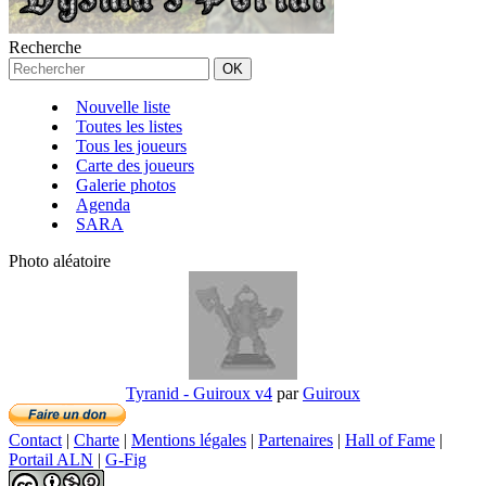
Recherche
Nouvelle liste
Toutes les listes
Tous les joueurs
Carte des joueurs
Galerie photos
Agenda
SARA
Photo aléatoire
Tyranid - Guiroux v4
par
Guiroux
Contact
|
Charte
|
Mentions légales
|
Partenaires
|
Hall of Fame
|
Portail ALN
|
G-Fig