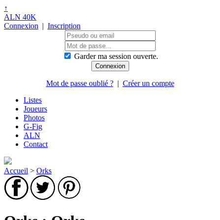
↑
ALN 40K
Connexion
|
Inscription
Garder ma session ouverte.
Mot de passe oublié ?
|
Créer un compte
Listes
Joueurs
Photos
G-Fig
ALN
Contact
Accueil
>
Orks