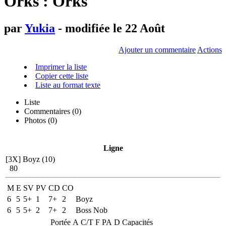
Orks : Orks
par
Yukia
- modifiée le 22 Août
Ajouter un commentaire
Actions
Imprimer la liste
Copier cette liste
Liste au format texte
Liste
Commentaires (
0
)
Photos (0)
Ligne
[3X]
Boyz (10)
80
M
E
SV
PV
CD
CO
6
5
5+
1
7+
2
Boyz
6
5
5+
2
7+
2
Boss Nob
Portée
A
C/T
F
PA
D
Capacités