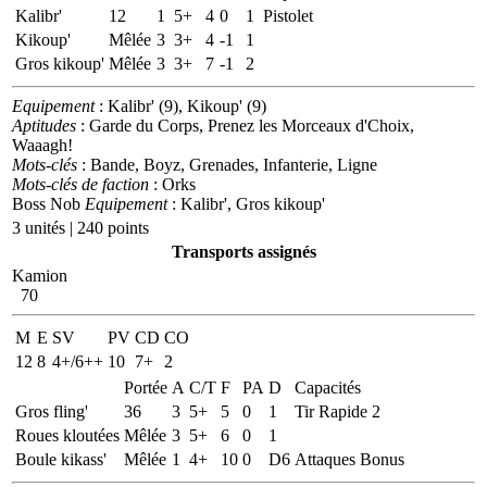
Kalibr'
12
1
5+
4
0
1
Pistolet
Kikoup'
Mêlée
3
3+
4
-1
1
Gros kikoup'
Mêlée
3
3+
7
-1
2
Equipement
: Kalibr' (9), Kikoup' (9)
Aptitudes
: Garde du Corps, Prenez les Morceaux d'Choix,
Waaagh!
Mots-clés
: Bande, Boyz, Grenades, Infanterie, Ligne
Mots-clés de faction
: Orks
Boss Nob
Equipement
: Kalibr', Gros kikoup'
3 unités | 240 points
Transports assignés
Kamion
70
M
E
SV
PV
CD
CO
12
8
4+/6++
10
7+
2
Portée
A
C/T
F
PA
D
Capacités
Gros fling'
36
3
5+
5
0
1
Tir Rapide 2
Roues kloutées
Mêlée
3
5+
6
0
1
Boule kikass'
Mêlée
1
4+
10
0
D6
Attaques Bonus