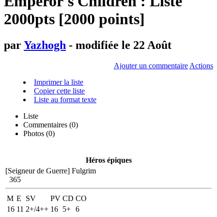
Emperor's Children : Liste
2000pts [2000 points]
par
Yazhogh
- modifiée le 22 Août
Ajouter un commentaire
Actions
Imprimer la liste
Copier cette liste
Liste au format texte
Liste
Commentaires (
0
)
Photos (0)
Héros épiques
[Seigneur de Guerre]
Fulgrim
365
M
E
SV
PV
CD
CO
16
11
2+/4++
16
5+
6