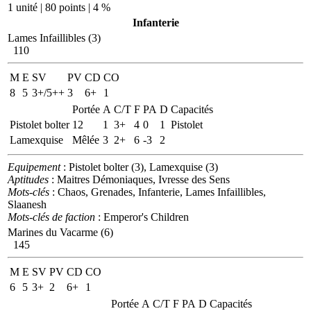
1 unité | 80 points | 4 %
Infanterie
Lames Infaillibles (3)
110
M
E
SV
PV
CD
CO
8
5
3+/5++
3
6+
1
Portée
A
C/T
F
PA
D
Capacités
Pistolet bolter
12
1
3+
4
0
1
Pistolet
Lamexquise
Mêlée
3
2+
6
-3
2
Equipement
: Pistolet bolter (3), Lamexquise (3)
Aptitudes
: Maitres Démoniaques, Ivresse des Sens
Mots-clés
: Chaos, Grenades, Infanterie, Lames Infaillibles,
Slaanesh
Mots-clés de faction
: Emperor's Children
Marines du Vacarme (6)
145
M
E
SV
PV
CD
CO
6
5
3+
2
6+
1
Portée
A
C/T
F
PA
D
Capacités