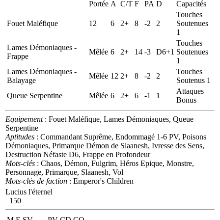
Portée
A
C/T
F
PA
D
Capacités
Touches
Fouet Maléfique
12
6
2+
8
-2
2
Soutenues
1
Touches
Lames Démoniaques -
Mêlée
6
2+
14
-3
D6+1
Soutenues
Frappe
1
Lames Démoniaques -
Touches
Mêlée
12
2+
8
-2
2
Balayage
Soutenus 1
Attaques
Queue Serpentine
Mêlée
6
2+
6
-1
1
Bonus
Equipement
: Fouet Maléfique, Lames Démoniaques, Queue
Serpentine
Aptitudes
: Commandant Suprême, Endommagé 1-6 PV, Poisons
Démoniaques, Primarque Démon de Slaanesh, Ivresse des Sens,
Destruction Néfaste D6, Frappe en Profondeur
Mots-clés
: Chaos, Démon, Fulgrim, Héros Epique, Monstre,
Personnage, Primarque, Slaanesh, Vol
Mots-clés de faction
: Emperor's Children
Lucius l'éternel
150
M
E
SV
PV
CD
CO