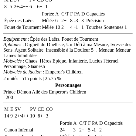
8
5
2+/4++
6
6+
1
Portée
A
C/T
F
PA
D
Capacités
Épée des Laërs
Mêlée
6
2+
8
-3
3
Précision
Fouet de Tourment
Mêlée
10
2+
4
-1
1
Touches Soutenues 1
Equipement
: Épée des Laërs, Fouet de Tourment
Aptitudes
: Orgueil du Duelliste, Un Défi à ma Mesure, Ivresse des
Sens, Agent Solitaire, Insensible à la Douleur 5+, Meneur, Meneur
Lames Infaillibles
Mots-clés
: Chaos, Héros Epique, Infanterie, Lucius l'éternel,
Personnage, Slaanesh
Mots-clés de faction
: Emperor's Children
2 unités | 515 points | 25.75 %
Personnages
Prince Démon Ailé des Emperor's Children
200
M
E
SV
PV
CD
CO
14
9
2+/4++
10
6+
3
Portée
A
C/T
F
PA
D
Capacités
Canon Infernal
24
3
2+
5
-1
2