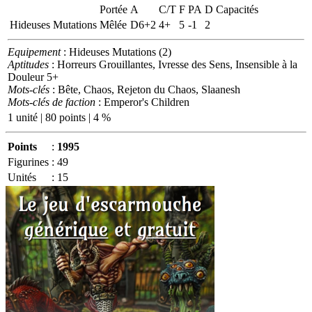
Portée
A
C/T
F
PA
D
Capacités
Hideuses Mutations
Mêlée
D6+2
4+
5
-1
2
Equipement
: Hideuses Mutations (2)
Aptitudes
: Horreurs Grouillantes, Ivresse des Sens, Insensible à la
Douleur 5+
Mots-clés
: Bête, Chaos, Rejeton du Chaos, Slaanesh
Mots-clés de faction
: Emperor's Children
1 unité | 80 points | 4 %
Points
:
1995
Figurines
:
49
Unités
:
15