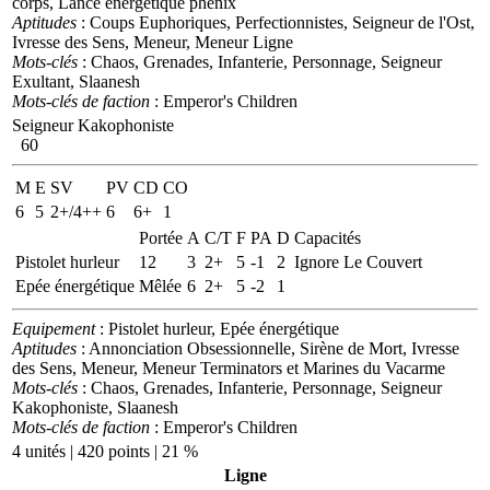
corps, Lance énergétique phénix
Aptitudes
: Coups Euphoriques, Perfectionnistes, Seigneur de l'Ost,
Ivresse des Sens, Meneur, Meneur Ligne
Mots-clés
: Chaos, Grenades, Infanterie, Personnage, Seigneur
Exultant, Slaanesh
Mots-clés de faction
: Emperor's Children
Seigneur Kakophoniste
60
M
E
SV
PV
CD
CO
6
5
2+/4++
6
6+
1
Portée
A
C/T
F
PA
D
Capacités
Pistolet hurleur
12
3
2+
5
-1
2
Ignore Le Couvert
Epée énergétique
Mêlée
6
2+
5
-2
1
Equipement
: Pistolet hurleur, Epée énergétique
Aptitudes
: Annonciation Obsessionnelle, Sirène de Mort, Ivresse
des Sens, Meneur, Meneur Terminators et Marines du Vacarme
Mots-clés
: Chaos, Grenades, Infanterie, Personnage, Seigneur
Kakophoniste, Slaanesh
Mots-clés de faction
: Emperor's Children
4 unités | 420 points | 21 %
Ligne