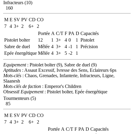
Infracteurs (10)
160
M
E
SV
PV
CD
CO
7
4
3+
2
6+
2
Portée
A
C/T
F
PA
D
Capacités
Pistolet bolter
12
1
3+
4
0
1
Pistolet
Sabre de duel
Mêlée
4
3+
4
-1
1
Précision
Epée énergétique
Mêlée
4
3+
5
-2
1
Equipement
: Pistolet bolter (9), Sabre de duel (9)
Aptitudes
: Assaut Excessif, Ivresse des Sens, Eclaireurs 6ps
Mots-clés
: Chaos, Grenades, Infanterie, Infracteurs, Ligne,
Slaanesh
Mots-clés de faction
: Emperor's Children
Obsessif
Equipement
: Pistolet bolter, Epée énergétique
Tourmenteurs (5)
85
M
E
SV
PV
CD
CO
7
4
3+
2
6+
2
Portée
A
C/T
F
PA
D
Capacités