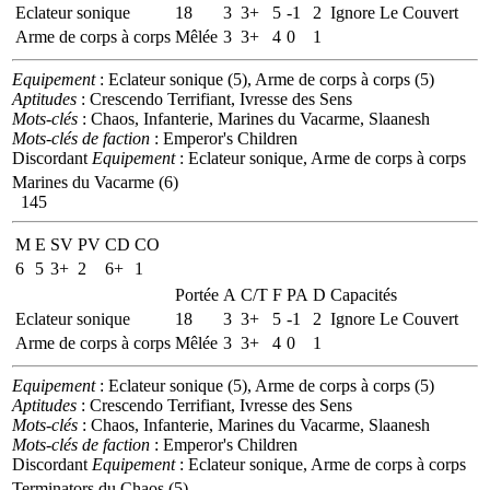
Eclateur sonique
18
3
3+
5
-1
2
Ignore Le Couvert
Arme de corps à corps
Mêlée
3
3+
4
0
1
Equipement
: Eclateur sonique (5), Arme de corps à corps (5)
Aptitudes
: Crescendo Terrifiant, Ivresse des Sens
Mots-clés
: Chaos, Infanterie, Marines du Vacarme, Slaanesh
Mots-clés de faction
: Emperor's Children
Discordant
Equipement
: Eclateur sonique, Arme de corps à corps
Marines du Vacarme (6)
145
M
E
SV
PV
CD
CO
6
5
3+
2
6+
1
Portée
A
C/T
F
PA
D
Capacités
Eclateur sonique
18
3
3+
5
-1
2
Ignore Le Couvert
Arme de corps à corps
Mêlée
3
3+
4
0
1
Equipement
: Eclateur sonique (5), Arme de corps à corps (5)
Aptitudes
: Crescendo Terrifiant, Ivresse des Sens
Mots-clés
: Chaos, Infanterie, Marines du Vacarme, Slaanesh
Mots-clés de faction
: Emperor's Children
Discordant
Equipement
: Eclateur sonique, Arme de corps à corps
Terminators du Chaos (5)