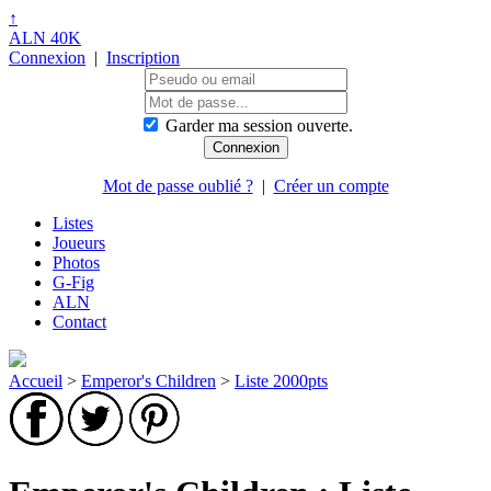
↑
ALN 40K
Connexion
|
Inscription
Garder ma session ouverte.
Mot de passe oublié ?
|
Créer un compte
Listes
Joueurs
Photos
G-Fig
ALN
Contact
Accueil
>
Emperor's Children
>
Liste 2000pts