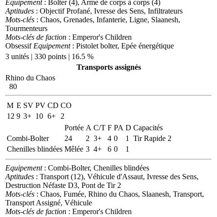
Equipement
: Bolter (4), Arme de corps à corps (4)
Aptitudes
: Objectif Profané, Ivresse des Sens, Infiltrateurs
Mots-clés
: Chaos, Grenades, Infanterie, Ligne, Slaanesh,
Tourmenteurs
Mots-clés de faction
: Emperor's Children
Obsessif
Equipement
: Pistolet bolter, Epée énergétique
3 unités | 330 points | 16.5 %
Transports assignés
Rhino du Chaos
80
M
E
SV
PV
CD
CO
12
9
3+
10
6+
2
Portée
A
C/T
F
PA
D
Capacités
Combi-Bolter
24
2
3+
4
0
1
Tir Rapide 2
Chenilles blindées
Mêlée
3
4+
6
0
1
Equipement
: Combi-Bolter, Chenilles blindées
Aptitudes
: Transport (12), Véhicule d'Assaut, Ivresse des Sens,
Destruction Néfaste D3, Pont de Tir 2
Mots-clés
: Chaos, Fumée, Rhino du Chaos, Slaanesh, Transport,
Transport Assigné, Véhicule
Mots-clés de faction
: Emperor's Children