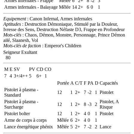
Armes infernales - Frappe
Mêlée
6
2+
8
-2
3
Armes infernales - Balayage
Mêlée
14
2+
6
0
1
Equipement
: Canon Infernal, Armes infernales
Aptitudes
: Destruction Démoniaque, Stimulé par la Douleur,
Ivresse des Sens, Destruction Néfaste D3, Frappe en Profondeur
Mots-clés
: Chaos, Démon, Monstre, Personnage, Prince Démon
ailé, Slaanesh, Vol
Mots-clés de faction
: Emperor's Children
Seigneur Exultant
80
M
E
SV
PV
CD
CO
7
4
3+/4++
5
6+
1
Portée
A
C/T
F
PA
D
Capacités
Pistolet à plasma -
12
1
2+
7
-2
1
Pistolet
Standard
Pistolet à plasma -
Pistolet, A
12
1
2+
8
-3
2
Surcharge
Risque
Pistolet bolter
12
1
2+
4
0
1
Pistolet
Arme de corps à corps
Mêlée
6
2+
4
0
1
Lance énergétique phénix
Mêlée
5
2+
7
-2
2
Lance