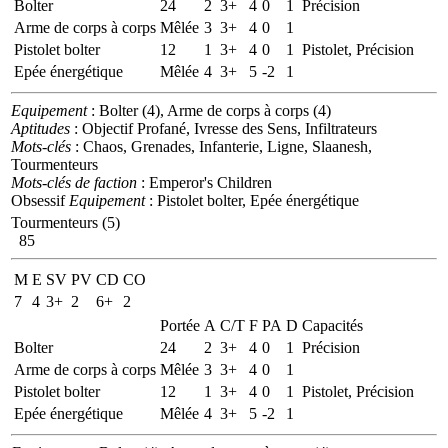
Bolter
24
2
3+
4
0
1
Précision
Arme de corps à corps
Mêlée
3
3+
4
0
1
Pistolet bolter
12
1
3+
4
0
1
Pistolet, Précision
Epée énergétique
Mêlée
4
3+
5
-2
1
Equipement
: Bolter (4), Arme de corps à corps (4)
Aptitudes
: Objectif Profané, Ivresse des Sens, Infiltrateurs
Mots-clés
: Chaos, Grenades, Infanterie, Ligne, Slaanesh,
Tourmenteurs
Mots-clés de faction
: Emperor's Children
Obsessif
Equipement
: Pistolet bolter, Epée énergétique
Tourmenteurs (5)
85
M
E
SV
PV
CD
CO
7
4
3+
2
6+
2
Portée
A
C/T
F
PA
D
Capacités
Bolter
24
2
3+
4
0
1
Précision
Arme de corps à corps
Mêlée
3
3+
4
0
1
Pistolet bolter
12
1
3+
4
0
1
Pistolet, Précision
Epée énergétique
Mêlée
4
3+
5
-2
1