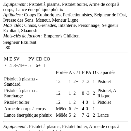
Equipement
: Pistolet à plasma, Pistolet bolter, Arme de corps à
corps, Lance énergétique phénix
Aptitudes
: Coups Euphoriques, Perfectionnistes, Seigneur de l'Ost,
Ivresse des Sens, Meneur, Meneur Ligne
Mots-clés
: Chaos, Grenades, Infanterie, Personnage, Seigneur
Exultant, Slaanesh
Mots-clés de faction
: Emperor's Children
Seigneur Exultant
80
M
E
SV
PV
CD
CO
7
4
3+/4++
5
6+
1
Portée
A
C/T
F
PA
D
Capacités
Pistolet à plasma -
12
1
2+
7
-2
1
Pistolet
Standard
Pistolet à plasma -
Pistolet, A
12
1
2+
8
-3
2
Surcharge
Risque
Pistolet bolter
12
1
2+
4
0
1
Pistolet
Arme de corps à corps
Mêlée
6
2+
4
0
1
Lance énergétique phénix
Mêlée
5
2+
7
-2
2
Lance
Equipement
: Pistolet à plasma, Pistolet bolter, Arme de corps à