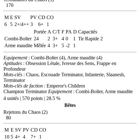
170
M
E
SV
PV
CD
CO
6
5
2+/4++
3
6+
1
Portée
A
C/T
F
PA
D
Capacités
Combi-Bolter
24
2
3+
4
0
1
Tir Rapide 2
Arme maudite
Mêlée
4
3+
5
-2
1
Equipement
: Combi-Bolter (4), Arme maudite (4)
Aptitudes
: Obsession Létale, Ivresse des Sens, Frappe en
Profondeur
Mots-clés
: Chaos, Escouade Terminator, Infanterie, Slaanesh,
Terminator
Mots-clés de faction
: Emperor's Children
Champion Terminator
Equipement
: Combi-Bolter, Arme maudite
4 unités | 570 points | 28.5 %
Bêtes
Rejetons du Chaos (2)
80
M
E
SV
PV
CD
CO
10
5
4+
4
7+
1