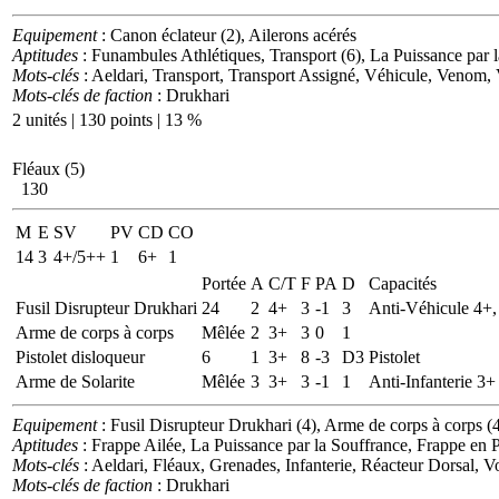
Equipement
: Canon éclateur (2), Ailerons acérés
Aptitudes
: Funambules Athlétiques, Transport (6), La Puissance par l
Mots-clés
: Aeldari, Transport, Transport Assigné, Véhicule, Venom, 
Mots-clés de faction
: Drukhari
2 unités | 130 points | 13 %
Fléaux (5)
130
M
E
SV
PV
CD
CO
14
3
4+/5++
1
6+
1
Portée
A
C/T
F
PA
D
Capacités
Fusil Disrupteur Drukhari
24
2
4+
3
-1
3
Anti-Véhicule 4+,
Arme de corps à corps
Mêlée
2
3+
3
0
1
Pistolet disloqueur
6
1
3+
8
-3
D3
Pistolet
Arme de Solarite
Mêlée
3
3+
3
-1
1
Anti-Infanterie 3+
Equipement
: Fusil Disrupteur Drukhari (4), Arme de corps à corps (
Aptitudes
: Frappe Ailée, La Puissance par la Souffrance, Frappe en 
Mots-clés
: Aeldari, Fléaux, Grenades, Infanterie, Réacteur Dorsal, V
Mots-clés de faction
: Drukhari