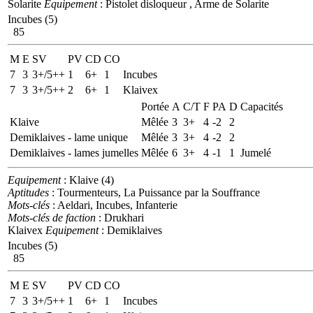
Solarite
Equipement
: Pistolet disloqueur , Arme de Solarite
Incubes (5)
85
M
E
SV
PV
CD
CO
7
3
3+/5++
1
6+
1
Incubes
7
3
3+/5++
2
6+
1
Klaivex
Portée
A
C/T
F
PA
D
Capacités
Klaive
Mêlée
3
3+
4
-2
2
Demiklaives - lame unique
Mêlée
3
3+
4
-2
2
Demiklaives - lames jumelles
Mêlée
6
3+
4
-1
1
Jumelé
Equipement
: Klaive (4)
Aptitudes
: Tourmenteurs, La Puissance par la Souffrance
Mots-clés
: Aeldari, Incubes, Infanterie
Mots-clés de faction
: Drukhari
Klaivex
Equipement
: Demiklaives
Incubes (5)
85
M
E
SV
PV
CD
CO
7
3
3+/5++
1
6+
1
Incubes