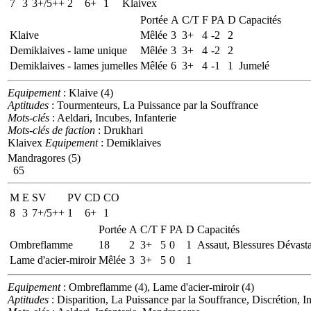
7
3
3+/5++
2
6+
1
Klaivex
Portée
A
C/T
F
PA
D
Capacités
Klaive
Mêlée
3
3+
4
-2
2
Demiklaives - lame unique
Mêlée
3
3+
4
-2
2
Demiklaives - lames jumelles
Mêlée
6
3+
4
-1
1
Jumelé
Equipement
: Klaive (4)
Aptitudes
: Tourmenteurs, La Puissance par la Souffrance
Mots-clés
: Aeldari, Incubes, Infanterie
Mots-clés de faction
: Drukhari
Klaivex
Equipement
: Demiklaives
Mandragores (5)
65
M
E
SV
PV
CD
CO
8
3
7+/5++
1
6+
1
Portée
A
C/T
F
PA
D
Capacités
Ombreflamme
18
2
3+
5
0
1
Assaut, Blessures Dévasta
Lame d'acier-miroir
Mêlée
3
3+
5
0
1
Equipement
: Ombreflamme (4), Lame d'acier-miroir (4)
Aptitudes
: Disparition, La Puissance par la Souffrance, Discrétion, Inf