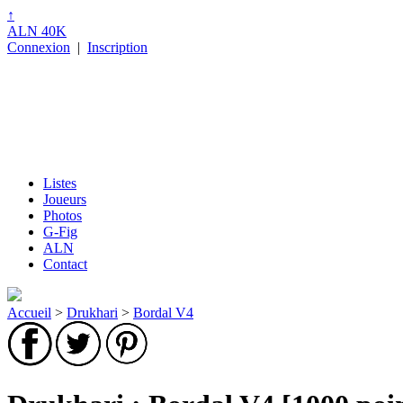
↑
ALN 40K
Connexion
|
Inscription
Listes
Joueurs
Photos
G-Fig
ALN
Contact
Accueil
>
Drukhari
>
Bordal V4