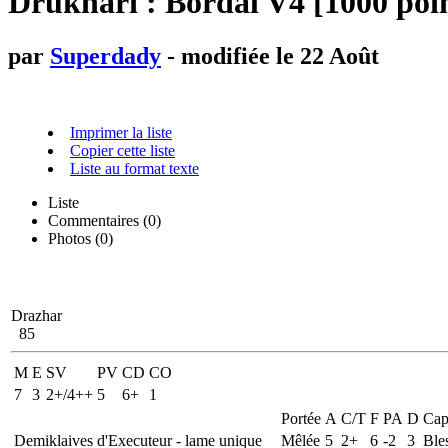
Drukhari : Bordal V4 [1000 poi
par
Superdady
- modifiée le 22 Août
Imprimer la liste
Copier cette liste
Liste au format texte
Liste
Commentaires (
0
)
Photos (0)
Drazhar
85
M
E
SV
PV
CD
CO
7
3
2+/4++
5
6+
1
Portée
A
C/T
F
PA
D
Cap
Demiklaives d'Executeur - lame unique
Mêlée
5
2+
6
-2
3
Ble