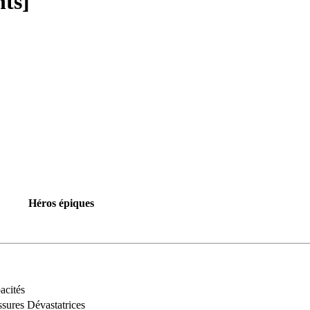
nts]
Héros épiques
acités
ssures Dévastatrices