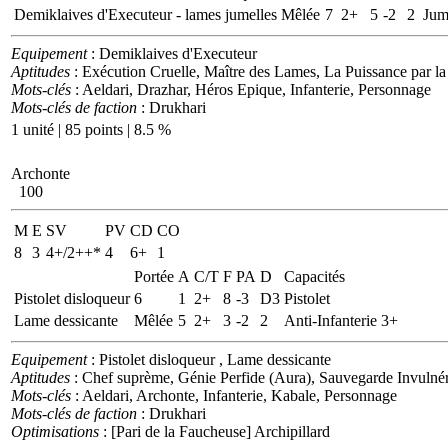
Demiklaives d'Executeur - lames jumelles
Mêlée
7
2+
5
-2
2
Jum
Equipement
: Demiklaives d'Executeur
Aptitudes
: Exécution Cruelle, Maître des Lames, La Puissance par l
Mots-clés
: Aeldari, Drazhar, Héros Epique, Infanterie, Personnage
Mots-clés de faction
: Drukhari
1 unité | 85 points | 8.5 %
Archonte
100
M
E
SV
PV
CD
CO
8
3
4+/2++*
4
6+
1
Portée
A
C/T
F
PA
D
Capacités
Pistolet disloqueur
6
1
2+
8
-3
D3
Pistolet
Lame dessicante
Mêlée
5
2+
3
-2
2
Anti-Infanterie 3+
Equipement
: Pistolet disloqueur , Lame dessicante
Aptitudes
: Chef suprème, Génie Perfide (Aura), Sauvegarde Invulnér
Mots-clés
: Aeldari, Archonte, Infanterie, Kabale, Personnage
Mots-clés de faction
: Drukhari
Optimisations
: [Pari de la Faucheuse] Archipillard