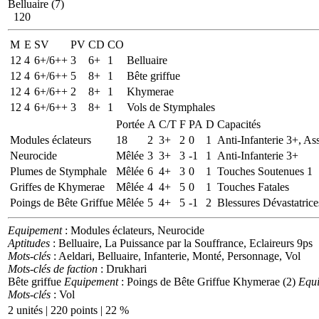
Belluaire (7)
120
M
E
SV
PV
CD
CO
12
4
6+/6++
3
6+
1
Belluaire
12
4
6+/6++
5
8+
1
Bête griffue
12
4
6+/6++
2
8+
1
Khymerae
12
4
6+/6++
3
8+
1
Vols de Stymphales
Portée
A
C/T
F
PA
D
Capacités
Modules éclateurs
18
2
3+
2
0
1
Anti-Infanterie 3+, As
Neurocide
Mêlée
3
3+
3
-1
1
Anti-Infanterie 3+
Plumes de Stymphale
Mêlée
6
4+
3
0
1
Touches Soutenues 1
Griffes de Khymerae
Mêlée
4
4+
5
0
1
Touches Fatales
Poings de Bête Griffue
Mêlée
5
4+
5
-1
2
Blessures Dévastatrice
Equipement
: Modules éclateurs, Neurocide
Aptitudes
: Belluaire, La Puissance par la Souffrance, Eclaireurs 9ps
Mots-clés
: Aeldari, Belluaire, Infanterie, Monté, Personnage, Vol
Mots-clés de faction
: Drukhari
Bête griffue
Equipement
: Poings de Bête Griffue
Khymerae (2)
Equ
Mots-clés
: Vol
2 unités | 220 points | 22 %