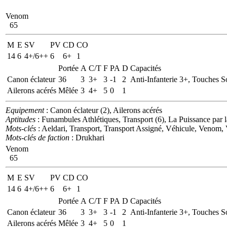
Venom
65
M
E
SV
PV
CD
CO
14
6
4+/6++
6
6+
1
Portée
A
C/T
F
PA
D
Capacités
Canon éclateur
36
3
3+
3
-1
2
Anti-Infanterie 3+, Touches S
Ailerons acérés
Mêlée
3
4+
5
0
1
Equipement
: Canon éclateur (2), Ailerons acérés
Aptitudes
: Funambules Athlétiques, Transport (6), La Puissance par l
Mots-clés
: Aeldari, Transport, Transport Assigné, Véhicule, Venom, 
Mots-clés de faction
: Drukhari
Venom
65
M
E
SV
PV
CD
CO
14
6
4+/6++
6
6+
1
Portée
A
C/T
F
PA
D
Capacités
Canon éclateur
36
3
3+
3
-1
2
Anti-Infanterie 3+, Touches S
Ailerons acérés
Mêlée
3
4+
5
0
1