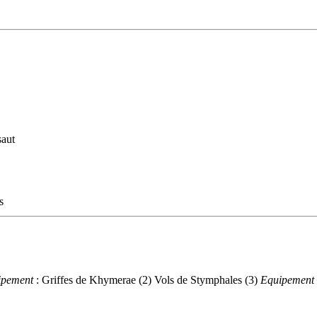
saut
s
ipement
: Griffes de Khymerae (2)
Vols de Stymphales (3)
Equipement