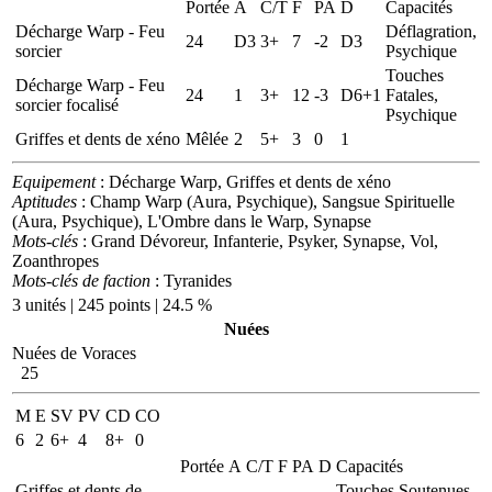
Portée
A
C/T
F
PA
D
Capacités
Décharge Warp - Feu
Déflagration,
24
D3
3+
7
-2
D3
sorcier
Psychique
Touches
Décharge Warp - Feu
24
1
3+
12
-3
D6+1
Fatales,
sorcier focalisé
Psychique
Griffes et dents de xéno
Mêlée
2
5+
3
0
1
Equipement
: Décharge Warp, Griffes et dents de xéno
Aptitudes
: Champ Warp (Aura, Psychique), Sangsue Spirituelle
(Aura, Psychique), L'Ombre dans le Warp, Synapse
Mots-clés
: Grand Dévoreur, Infanterie, Psyker, Synapse, Vol,
Zoanthropes
Mots-clés de faction
: Tyranides
3 unités | 245 points | 24.5 %
Nuées
Nuées de Voraces
25
M
E
SV
PV
CD
CO
6
2
6+
4
8+
0
Portée
A
C/T
F
PA
D
Capacités
Griffes et dents de
Touches Soutenues