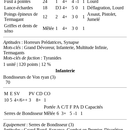
Fusil à pointes
24
1
4+
4
-1
1
Lourd
Lance-échardes
18
D3
4+
5
0
1
Déflagration, Lourd
Poings épineux de
Assaut, Pistolet,
12
2
4+
3
0
1
Termagant
Jumelé
Griffes et dents de
Mêlée
1
4+
3
0
1
xéno
Aptitudes
: Horreurs Prédatrices, Synapse
Mots-clés
: Grand Dévoreur, Infanterie, Multitude Infinie,
Termagants
Mots-clés de faction
: Tyranides
1 unité | 120 points | 12 %
Infanterie
Bondisseurs de Von ryan (3)
70
M
E
SV
PV
CD
CO
10
5
4+/6++
3
8+
1
Portée
A
C/T
F
PA
D
Capacités
Serres de Bondisseur
Mêlée
6
3+
5
-1
1
Equipement
: Serres de Bondisseur (3)
Aptitudes
: Grand Bond, Synapse, Combat en Premier, Discrétion,