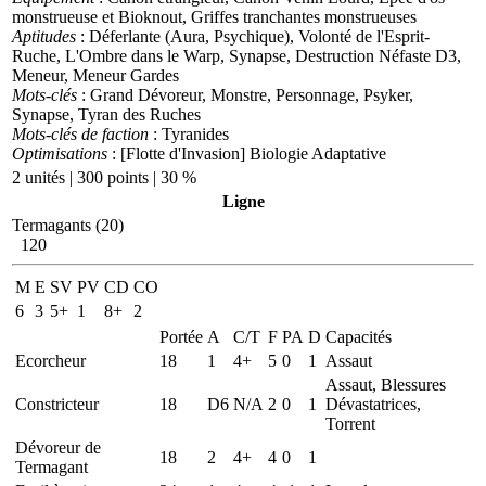
monstrueuse et Bioknout, Griffes tranchantes monstrueuses
Aptitudes
: Déferlante (Aura, Psychique), Volonté de l'Esprit-
Ruche, L'Ombre dans le Warp, Synapse, Destruction Néfaste D3,
Meneur, Meneur Gardes
Mots-clés
: Grand Dévoreur, Monstre, Personnage, Psyker,
Synapse, Tyran des Ruches
Mots-clés de faction
: Tyranides
Optimisations
: [Flotte d'Invasion] Biologie Adaptative
2 unités | 300 points | 30 %
Ligne
Termagants (20)
120
M
E
SV
PV
CD
CO
6
3
5+
1
8+
2
Portée
A
C/T
F
PA
D
Capacités
Ecorcheur
18
1
4+
5
0
1
Assaut
Assaut, Blessures
Constricteur
18
D6
N/A
2
0
1
Dévastatrices,
Torrent
Dévoreur de
18
2
4+
4
0
1
Termagant