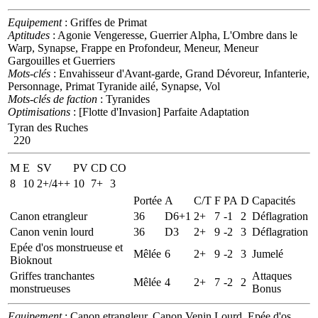
Equipement
: Griffes de Primat
Aptitudes
: Agonie Vengeresse, Guerrier Alpha, L'Ombre dans le
Warp, Synapse, Frappe en Profondeur, Meneur, Meneur
Gargouilles et Guerriers
Mots-clés
: Envahisseur d'Avant-garde, Grand Dévoreur, Infanterie,
Personnage, Primat Tyranide ailé, Synapse, Vol
Mots-clés de faction
: Tyranides
Optimisations
: [Flotte d'Invasion] Parfaite Adaptation
Tyran des Ruches
220
M
E
SV
PV
CD
CO
8
10
2+/4++
10
7+
3
Portée
A
C/T
F
PA
D
Capacités
Canon etrangleur
36
D6+1
2+
7
-1
2
Déflagration
Canon venin lourd
36
D3
2+
9
-2
3
Déflagration
Epée d'os monstrueuse et
Mêlée
6
2+
9
-2
3
Jumelé
Bioknout
Griffes tranchantes
Attaques
Mêlée
4
2+
7
-2
2
monstrueuses
Bonus
Equipement
: Canon etrangleur, Canon Venin Lourd, Epée d'os