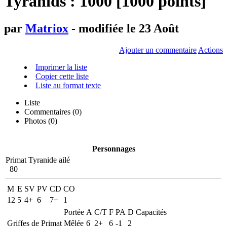
Tyranids : 1000 [1000 points]
par
Matriox
- modifiée le 23 Août
Ajouter un commentaire
Actions
Imprimer la liste
Copier cette liste
Liste au format texte
Liste
Commentaires (
0
)
Photos (0)
Personnages
Primat Tyranide ailé
80
M
E
SV
PV
CD
CO
12
5
4+
6
7+
1
Portée
A
C/T
F
PA
D
Capacités
Griffes de Primat
Mêlée
6
2+
6
-1
2