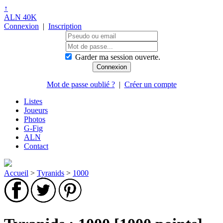
↑
ALN 40K
Connexion
|
Inscription
Garder ma session ouverte.
Mot de passe oublié ?
|
Créer un compte
Listes
Joueurs
Photos
G-Fig
ALN
Contact
Accueil
>
Tyranids
>
1000