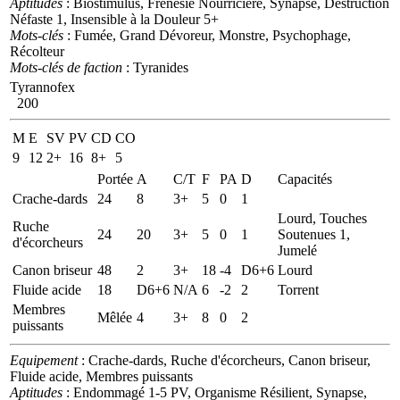
Aptitudes
: Biostimulus, Frénésie Nourricière, Synapse, Destruction
Néfaste 1, Insensible à la Douleur 5+
Mots-clés
: Fumée, Grand Dévoreur, Monstre, Psychophage,
Récolteur
Mots-clés de faction
: Tyranides
Tyrannofex
200
M
E
SV
PV
CD
CO
9
12
2+
16
8+
5
Portée
A
C/T
F
PA
D
Capacités
Crache-dards
24
8
3+
5
0
1
Lourd, Touches
Ruche
24
20
3+
5
0
1
Soutenues 1,
d'écorcheurs
Jumelé
Canon briseur
48
2
3+
18
-4
D6+6
Lourd
Fluide acide
18
D6+6
N/A
6
-2
2
Torrent
Membres
Mêlée
4
3+
8
0
2
puissants
Equipement
: Crache-dards, Ruche d'écorcheurs, Canon briseur,
Fluide acide, Membres puissants
Aptitudes
: Endommagé 1-5 PV, Organisme Résilient, Synapse,