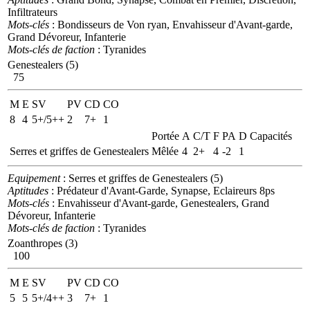
Infiltrateurs
Mots-clés
: Bondisseurs de Von ryan, Envahisseur d'Avant-garde,
Grand Dévoreur, Infanterie
Mots-clés de faction
: Tyranides
Genestealers (5)
75
M
E
SV
PV
CD
CO
8
4
5+/5++
2
7+
1
Portée
A
C/T
F
PA
D
Capacités
Serres et griffes de Genestealers
Mêlée
4
2+
4
-2
1
Equipement
: Serres et griffes de Genestealers (5)
Aptitudes
: Prédateur d'Avant-Garde, Synapse, Eclaireurs 8ps
Mots-clés
: Envahisseur d'Avant-garde, Genestealers, Grand
Dévoreur, Infanterie
Mots-clés de faction
: Tyranides
Zoanthropes (3)
100
M
E
SV
PV
CD
CO
5
5
5+/4++
3
7+
1