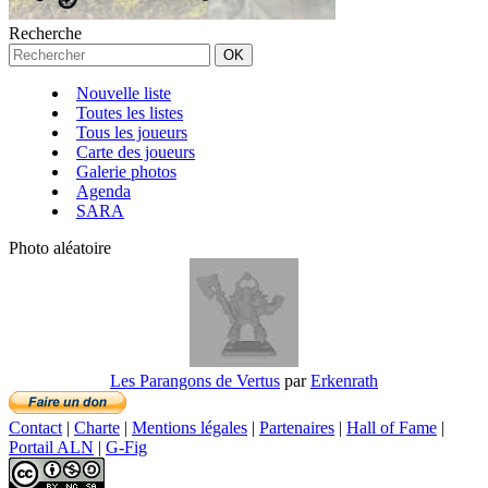
Recherche
Nouvelle liste
Toutes les listes
Tous les joueurs
Carte des joueurs
Galerie photos
Agenda
SARA
Photo aléatoire
Les Parangons de Vertus
par
Erkenrath
Contact
|
Charte
|
Mentions légales
|
Partenaires
|
Hall of Fame
|
Portail ALN
|
G-Fig