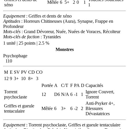
Mêlée
6
5+
2
0
1
xéno
1
Equipement
: Griffes et dents de xéno
Aptitudes
: Horreurs Chitineuses (Aura), Synapse, Frappe en
Profondeur
Mots-clés
: Grand Dévoreur, Nuée, Nuées de Voraces, Récolteur
Mots-clés de faction
: Tyranides
1 unité | 25 points | 2.5 %
Monstres
Psychophage
110
M
E
SV
PV
CD
CO
12
9
3+
10
8+
3
Portée
A
C/T
F
PA
D
Capacités
Torrent
Ignore Couvert,
12
D6
N/A
6
-1
1
psychoclaste
Torrent
Anti-Psyker 4+,
Griffes et gueule
Mêlée
6
3+
6
-2
2
Blessures
tentaculaire
Dévastatrices
Equipement
: Torrent psychoclaste, Griffes et gueule tentaculaire