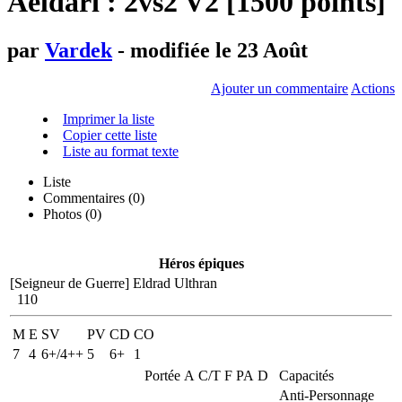
Aeldari : 2vs2 V2 [1500 points]
par
Vardek
- modifiée le 23 Août
Ajouter un commentaire
Actions
Imprimer la liste
Copier cette liste
Liste au format texte
Liste
Commentaires (
0
)
Photos (0)
Héros épiques
[Seigneur de Guerre]
Eldrad Ulthran
110
M
E
SV
PV
CD
CO
7
4
6+/4++
5
6+
1
Portée
A
C/T
F
PA
D
Capacités
Anti-Personnage