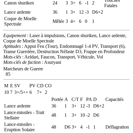
Touches
Canon shuriken
24
3
3+
6
-1
2
Fatales
Lance ardente
36
1
3+
12
-3
D6+2
Coque de Moelle
Mêlée
3
4+
6
0
1
Spectrale
Equipement
: Laser à impulsions, Canon shuriken, Lance ardente,
Coque de Moelle Spectrale
Aptitudes
: Appui Feu (Tour), Endommagé 1-4 PV, Transport (6),
Transe Guerrière, Destruction Néfaste D3, Frappe en Profondeur
Mots-clés
: Aeldari, Faucon, Transport, Véhicule, Vol
Mots-clés de faction
: Asuryani
Marcheurs de Guerre
85
M
E
SV
PV
CD
CO
10
7
3+/5++
6
7+
2
Portée
A
C/T
F
PA
D
Capacités
Lance ardente
36
1
3+
12
-3
D6+2
Lance-missiles - Trait
48
1
3+
10
-2
D6
Stellaire
Lance-missiles -
48
D6
3+
4
-1
1
Déflagration
Eruption Solaire