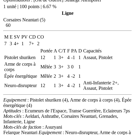
1 unité | 100 points | 6.67 %
Ligne
Corsaires Neantari (5)
60
M
E
SV
PV
CD
CO
7
3
4+
1
7+
2
Portée
A
C/T
F
PA
D
Capacités
Pistolet shuriken
12
1
3+
4
-1
1
Assaut, Pistolet
Arme de corps à
Mêlée
3
3+
3
0
1
corps
Épée énergétique
Mêlée
2
3+
4
-2
1
Anti-Infanterie 2+,
Neuro-disrupteur
12
1
3+
4
-2
1
Assaut, Pistolet
Equipement
: Pistolet shuriken (4), Arme de corps à corps (4), Épée
énergétique (4)
Aptitudes
: Ecumeurs de l'Espace, Transe Guerrière, Eclaireurs 7ps
Mots-clés
: Aeldari, Anhrathe, Corsaires Neantari, Grenades,
Infanterie, Ligne
Mots-clés de faction
: Asuryani
Felarque Neantari
Equipement
: Neuro-disrupteur, Arme de corps à