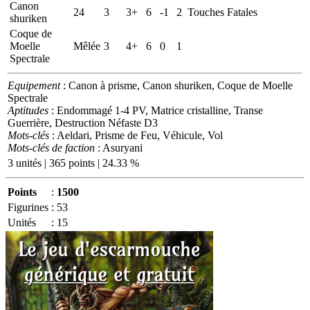
Canon
24
3
3+
6
-1
2
Touches Fatales
shuriken
Coque de
Moelle
Mêlée
3
4+
6
0
1
Spectrale
Equipement
: Canon à prisme, Canon shuriken, Coque de Moelle
Spectrale
Aptitudes
: Endommagé 1-4 PV, Matrice cristalline, Transe
Guerrière, Destruction Néfaste D3
Mots-clés
: Aeldari, Prisme de Feu, Véhicule, Vol
Mots-clés de faction
: Asuryani
3 unités | 365 points | 24.33 %
Points
:
1500
Figurines
:
53
Unités
:
15