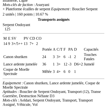
Infanterie, Ligne
Mots-clés de faction
: Asuryani
+ Plateforme écailles de serpent
Equipement
: Bouclier Serpent
2 unités | 160 points | 10.67 %
Transports assignés
Serpent Ondoyant
125
M
E
SV
PV
CD
CO
14
9
3+/5++
13
7+
2
Portée
A
C/T
F
PA
D
Capacités
Touches
Canon shuriken
24
3
3+
6
-1
2
Fatales
Lance ardente jumelée
36
1
3+
12
-3
D6+2
Jumelé
Coque de Moelle
Mêlée
3
4+
6
0
1
Spectrale
Equipement
: Canon shuriken, Lance ardente jumelée, Coque de
Moelle Spectrale
Aptitudes
: Bouclier de Serpent Ondoyant, Transport (12), Transe
Guerrière, Destruction Néfaste D3
Mots-clés
: Aeldari, Serpent Ondoyant, Transport, Transport
Assigné, Véhicule, Vol