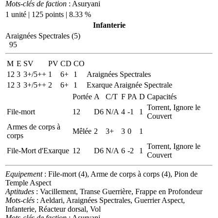
Mots-clés de faction
: Asuryani
1 unité | 125 points | 8.33 %
Infanterie
Araignées Spectrales (5)
95
M
E
SV
PV
CD
CO
12
3
3+/5++
1
6+
1
Araignées Spectrales
12
3
3+/5++
2
6+
1
Exarque Araignée Spectrale
Portée
A
C/T
F
PA
D
Capacités
Torrent, Ignore le
File-mort
12
D6
N/A
4
-1
1
Couvert
Armes de corps à
Mêlée
2
3+
3
0
1
corps
Torrent, Ignore le
File-Mort d'Exarque
12
D6
N/A
6
-2
1
Couvert
Equipement
: File-mort (4), Arme de corps à corps (4), Pion de
Temple Aspect
Aptitudes
: Vacillement, Transe Guerrière, Frappe en Profondeur
Mots-clés
: Aeldari, Araignées Spectrales, Guerrier Aspect,
Infanterie, Réacteur dorsal, Vol
Mots-clés de faction
: Asuryani