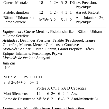
Guerre Mentale
18
1
2+
5
-2
D6
4+, Précision,
Psychique
Pistolet shuriken
12
1
2+
4
-1
1
Assaut, Pistolet
Bâton d'Ulthamar et
Anti-Infanterie 2+,
Mêlée
3
2+
5
-1
2
Lame Sorcière
Psychique
Equipement
: Guerre Mentale, Pistolet shuriken, Bâton d'Ulthamar
et Lame Sorcière
Aptitudes
: Devin des Possibles, Fatalité (Psychique), Transe
Guerrière, Meneur, Meneur Gardiens et Conclave
Mots-clés
: Aeldari, Eldrad Ulthran, Grand Prophète, Héros
Epique, Infanterie, Personnage, Psyker
Mots-clés de faction
: Asuryani
Jain Zar
105
M
E
SV
PV
CD
CO
8
3
2+/4++
5
6+
1
Portée
A
C/T
F
PA
D
Capacités
Mort Silencieuse
12
6
2+
6
-2
1
Assaut
Lame de Destruction
Mêlée
8
2+
6
-3
2
Anti-Infanterie 3+
Equipement
: Mort Silencieuse, Lame de Destruction