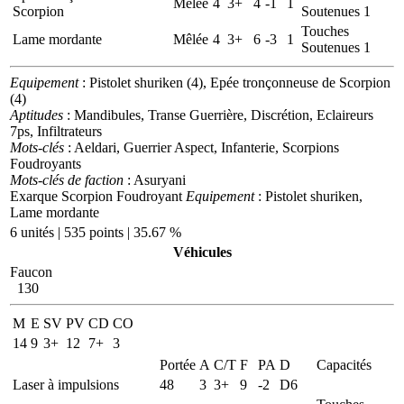
Mêlée
4
3+
4
-1
1
Scorpion
Soutenues 1
Touches
Lame mordante
Mêlée
4
3+
6
-3
1
Soutenues 1
Equipement
: Pistolet shuriken (4), Epée tronçonneuse de Scorpion
(4)
Aptitudes
: Mandibules, Transe Guerrière, Discrétion, Eclaireurs
7ps, Infiltrateurs
Mots-clés
: Aeldari, Guerrier Aspect, Infanterie, Scorpions
Foudroyants
Mots-clés de faction
: Asuryani
Exarque Scorpion Foudroyant
Equipement
: Pistolet shuriken,
Lame mordante
6 unités | 535 points | 35.67 %
Véhicules
Faucon
130
M
E
SV
PV
CD
CO
14
9
3+
12
7+
3
Portée
A
C/T
F
PA
D
Capacités
Laser à impulsions
48
3
3+
9
-2
D6