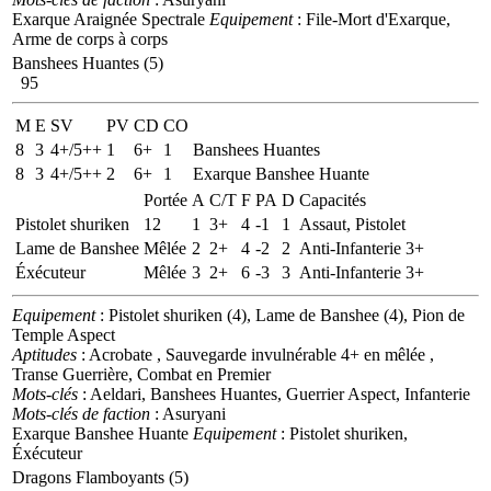
Exarque Araignée Spectrale
Equipement
: File-Mort d'Exarque,
Arme de corps à corps
Banshees Huantes (5)
95
M
E
SV
PV
CD
CO
8
3
4+/5++
1
6+
1
Banshees Huantes
8
3
4+/5++
2
6+
1
Exarque Banshee Huante
Portée
A
C/T
F
PA
D
Capacités
Pistolet shuriken
12
1
3+
4
-1
1
Assaut, Pistolet
Lame de Banshee
Mêlée
2
2+
4
-2
2
Anti-Infanterie 3+
Éxécuteur
Mêlée
3
2+
6
-3
3
Anti-Infanterie 3+
Equipement
: Pistolet shuriken (4), Lame de Banshee (4), Pion de
Temple Aspect
Aptitudes
: Acrobate , Sauvegarde invulnérable 4+ en mêlée ,
Transe Guerrière, Combat en Premier
Mots-clés
: Aeldari, Banshees Huantes, Guerrier Aspect, Infanterie
Mots-clés de faction
: Asuryani
Exarque Banshee Huante
Equipement
: Pistolet shuriken,
Éxécuteur
Dragons Flamboyants (5)