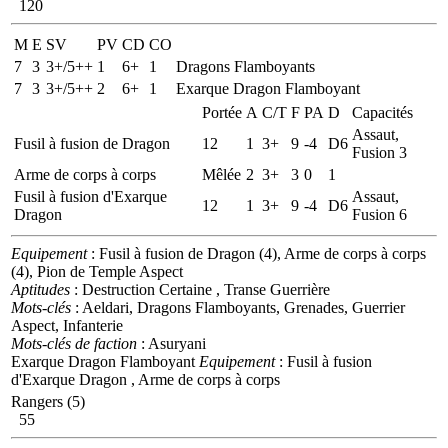
120
M
E
SV
PV
CD
CO
7
3
3+/5++
1
6+
1
Dragons Flamboyants
7
3
3+/5++
2
6+
1
Exarque Dragon Flamboyant
Portée
A
C/T
F
PA
D
Capacités
Assaut,
Fusil à fusion de Dragon
12
1
3+
9
-4
D6
Fusion 3
Arme de corps à corps
Mêlée
2
3+
3
0
1
Fusil à fusion d'Exarque
Assaut,
12
1
3+
9
-4
D6
Dragon
Fusion 6
Equipement
: Fusil à fusion de Dragon (4), Arme de corps à corps
(4), Pion de Temple Aspect
Aptitudes
: Destruction Certaine , Transe Guerrière
Mots-clés
: Aeldari, Dragons Flamboyants, Grenades, Guerrier
Aspect, Infanterie
Mots-clés de faction
: Asuryani
Exarque Dragon Flamboyant
Equipement
: Fusil à fusion
d'Exarque Dragon , Arme de corps à corps
Rangers (5)
55