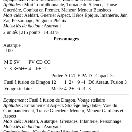
Aptitudes
: Mort Tourbillonnante, Tornade du Silence, Transe
Guerrière, Combat en Premier, Meneur, Meneur Banshees
Mots-clés
: Aeldari, Guerrier Aspect, Héros Epique, Infanterie, Jain
Zar, Personnage, Seigneur Phénix
Mots-clés de faction
: Asuryani
2 unités | 215 points | 14.33 %
Personnages
Autarque
100
M
E
SV
PV
CD
CO
7
3
3+/4++
4
6+
1
Portée
A
C/T
F
PA
D
Capacités
Fusil à fusion de Dragon
12
1
2+
9
-4
D6
Assaut, Fusion 3
Vouge stellaire
Mêlée
4
2+
6
-3
3
Equipement
: Fusil à fusion de Dragon, Vouge stellaire
Aptitudes
: Entrainement Aspect, Stratège Inégalable, Voie du
Commandement, Transe Guerrière, Meneur, Meneur Gardiens et
Aspect
Mots-clés
: Aeldari, Autarque, Grenades, Infanterie, Personnage
Mots-clés de faction
: Asuryani
Optimisations
: [Ost de Guerre] Stratège Atemporel