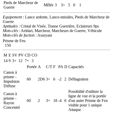
Pieds de Marcheur de
Mêlée
3
3+
5
0
1
Guerre
Equipement
: Lance ardente, Lance-missiles, Pieds de Marcheur de
Guerre
Aptitudes
: Cristal de Visée, Transe Guerrière, Eclaireurs 9ps
Mots-clés
: Aeldari, Marcheur, Marcheurs de Guerre, Véhicule
Mots-clés de faction
: Asuryani
Prisme de Feu
150
M
E
SV
PV
CD
CO
14
9
3+
12
7+
3
Portée
A
C/T
F
PA
D
Capacités
Canon à
prisme -
60
2D6
3+
6
-2
2
Déflagration
Impulsion
Diffuse
Possibilité d'utiliser la
Canon à
ligne de vue et la portée
prisme -
60
2
3+
18
-4
6
d'un autre Prisme de Feu
Rayon
visible pour 1 unique
Concentré
Attaque