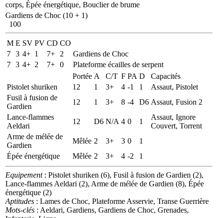
corps, Épée énergétique, Bouclier de brume
Gardiens de Choc (10 + 1)
100
M
E
SV
PV
CD
CO
7
3
4+
1
7+
2
Gardiens de Choc
7
3
4+
2
7+
0
Plateforme écailles de serpent
Portée
A
C/T
F
PA
D
Capacités
Pistolet shuriken
12
1
3+
4
-1
1
Assaut, Pistolet
Fusil à fusion de
12
1
3+
8
-4
D6
Assaut, Fusion 2
Gardien
Lance-flammes
Assaut, Ignore
12
D6
N/A
4
0
1
Aeldari
Couvert, Torrent
Arme de mélée de
Mêlée
2
3+
3
0
1
Gardien
Épée énergétique
Mêlée
2
3+
4
-2
1
Equipement
: Pistolet shuriken (6), Fusil à fusion de Gardien (2),
Lance-flammes Aeldari (2), Arme de mélée de Gardien (8), Épée
énergétique (2)
Aptitudes
: Lames de Choc, Plateforme Asservie, Transe Guerrière
Mots-clés
: Aeldari, Gardiens, Gardiens de Choc, Grenades,