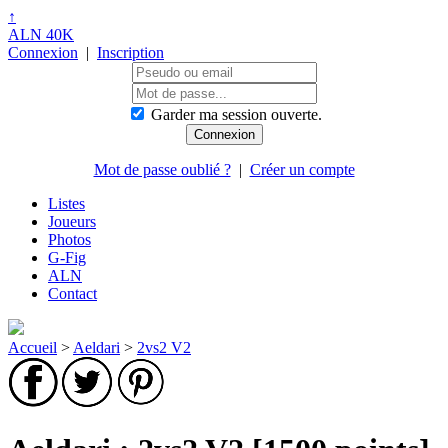
↑
ALN 40K
Connexion
|
Inscription
Garder ma session ouverte.
Mot de passe oublié ?
|
Créer un compte
Listes
Joueurs
Photos
G-Fig
ALN
Contact
Accueil
>
Aeldari
>
2vs2 V2