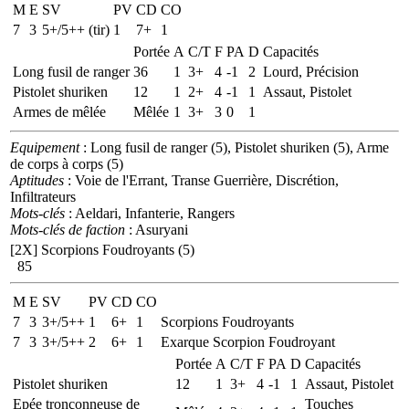
M
E
SV
PV
CD
CO
7
3
5+/5++ (tir)
1
7+
1
Portée
A
C/T
F
PA
D
Capacités
Long fusil de ranger
36
1
3+
4
-1
2
Lourd, Précision
Pistolet shuriken
12
1
2+
4
-1
1
Assaut, Pistolet
Armes de mêlée
Mêlée
1
3+
3
0
1
Equipement
: Long fusil de ranger (5), Pistolet shuriken (5), Arme
de corps à corps (5)
Aptitudes
: Voie de l'Errant, Transe Guerrière, Discrétion,
Infiltrateurs
Mots-clés
: Aeldari, Infanterie, Rangers
Mots-clés de faction
: Asuryani
[2X]
Scorpions Foudroyants (5)
85
M
E
SV
PV
CD
CO
7
3
3+/5++
1
6+
1
Scorpions Foudroyants
7
3
3+/5++
2
6+
1
Exarque Scorpion Foudroyant
Portée
A
C/T
F
PA
D
Capacités
Pistolet shuriken
12
1
3+
4
-1
1
Assaut, Pistolet
Epée tronçonneuse de
Touches