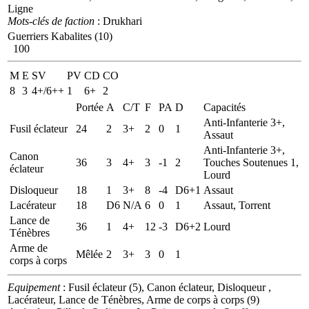
Ligne
Mots-clés de faction
: Drukhari
Guerriers Kabalites (10)
100
M
E
SV
PV
CD
CO
8
3
4+/6++
1
6+
2
Portée
A
C/T
F
PA
D
Capacités
Anti-Infanterie 3+,
Fusil éclateur
24
2
3+
2
0
1
Assaut
Anti-Infanterie 3+,
Canon
36
3
4+
3
-1
2
Touches Soutenues 1,
éclateur
Lourd
Disloqueur
18
1
3+
8
-4
D6+1
Assaut
Lacérateur
18
D6
N/A
6
0
1
Assaut, Torrent
Lance de
36
1
4+
12
-3
D6+2
Lourd
Ténèbres
Arme de
Mêlée
2
3+
3
0
1
corps à corps
Equipement
: Fusil éclateur (5), Canon éclateur, Disloqueur ,
Lacérateur, Lance de Ténèbres, Arme de corps à corps (9)