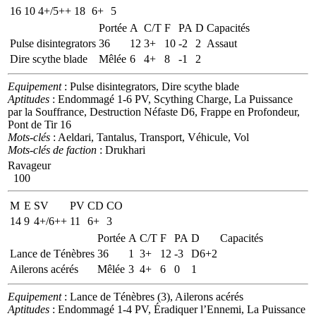
16
10
4+/5++
18
6+
5
Portée
A
C/T
F
PA
D
Capacités
Pulse disintegrators
36
12
3+
10
-2
2
Assaut
Dire scythe blade
Mêlée
6
4+
8
-1
2
Equipement
: Pulse disintegrators, Dire scythe blade
Aptitudes
: Endommagé 1-6 PV, Scything Charge, La Puissance
par la Souffrance, Destruction Néfaste D6, Frappe en Profondeur,
Pont de Tir 16
Mots-clés
: Aeldari, Tantalus, Transport, Véhicule, Vol
Mots-clés de faction
: Drukhari
Ravageur
100
M
E
SV
PV
CD
CO
14
9
4+/6++
11
6+
3
Portée
A
C/T
F
PA
D
Capacités
Lance de Ténèbres
36
1
3+
12
-3
D6+2
Ailerons acérés
Mêlée
3
4+
6
0
1
Equipement
: Lance de Ténèbres (3), Ailerons acérés
Aptitudes
: Endommagé 1-4 PV, Éradiquer l’Ennemi, La Puissance