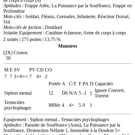
de corps à corps (9)
Aptitudes
: Frappe Ailée, La Puissance par la Souffrance, Frappe en
Profondeur
Mots-clés
: Aeldari, Fléaux, Grenades, Infanterie, Réacteur Dorsal,
Vol
Mots-clés de faction
: Drukhari
Solarite
Equipement
: Carabine éclateuse, Arme de corps à corps
2 unités | 275 points | 13.75 %
Monstres
[2X]
Cronos
50
M
E
SV
PV
CD
CO
7
7
3+/6++
7
6+
2
Portée
A
C/T
F
PA
D
Capacités
Ignore Couvert,
Siphon mental
12
D6
N/A
5
-1
1
Torrent
Tentacules
Mêlée
4
4+
5
0
1
psychophages
Equipement
: Siphon mental , Tentacules psychophages
Aptitudes
: Parasite de Souffrance (Aura), La Puissance par la
Souffrance, Destruction Néfaste 1, Insensible à la Douleur 5+