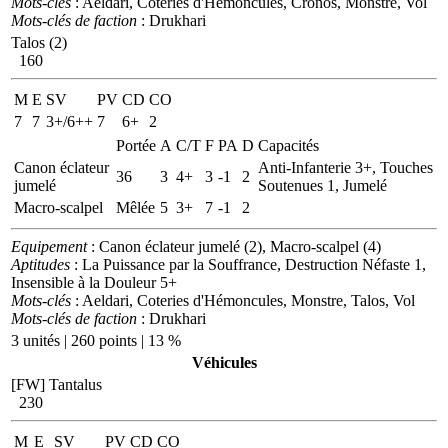
Mots-clés
: Aeldari, Coteries d'Hémoncules, Cronos, Monstre, Vol
Mots-clés de faction
: Drukhari
Talos (2)
160
M
E
SV
PV
CD
CO
7
7
3+/6++
7
6+
2
Portée
A
C/T
F
PA
D
Capacités
Canon éclateur
Anti-Infanterie 3+, Touches
36
3
4+
3
-1
2
jumelé
Soutenues 1, Jumelé
Macro-scalpel
Mêlée
5
3+
7
-1
2
Equipement
: Canon éclateur jumelé (2), Macro-scalpel (4)
Aptitudes
: La Puissance par la Souffrance, Destruction Néfaste 1,
Insensible à la Douleur 5+
Mots-clés
: Aeldari, Coteries d'Hémoncules, Monstre, Talos, Vol
Mots-clés de faction
: Drukhari
3 unités | 260 points | 13 %
Véhicules
[FW] Tantalus
230
M
E
SV
PV
CD
CO