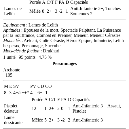
Portée
A
C/T
F
PA
D
Capacités
Lames de
Anti-Infanterie 2+, Touches
Mêlée
8
2+
3
-2
1
Lelith
Soutenues 2
Equipement
: Lames de Lelith
Aptitudes
: Epouses de la mort, Spectacle Palpitant, La Puissance
par la Souffrance, Combat en Premier, Meneur, Meneur Cérastes
Mots-clés
: Aeldari, Culte Céraste, Héros Epique, Infanterie, Lelith
hesperax, Personnage, Succube
Mots-clés de faction
: Drukhari
1 unité | 95 points | 4.75 %
Personnages
Archonte
105
M
E
SV
PV
CD
CO
8
3
4+/2++*
4
6+
1
Portée
A
C/T
F
PA
D
Capacités
Pistolet
Anti-Infanterie 3+, Assaut,
12
1
2+
2
0
1
éclateur
Pistolet
Lame
Mêlée
5
2+
3
-2
2
Anti-Infanterie 3+
dessicante