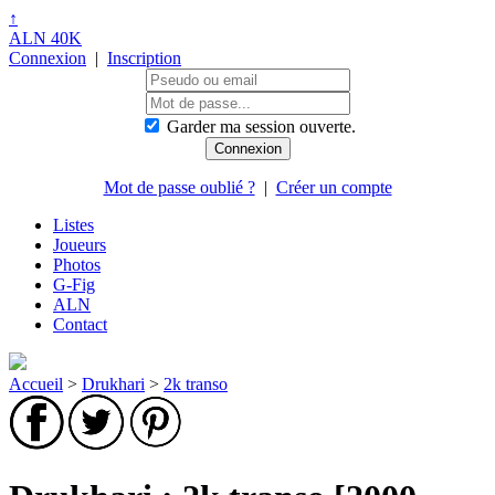
↑
ALN 40K
Connexion
|
Inscription
Garder ma session ouverte.
Mot de passe oublié ?
|
Créer un compte
Listes
Joueurs
Photos
G-Fig
ALN
Contact
Accueil
>
Drukhari
>
2k transo