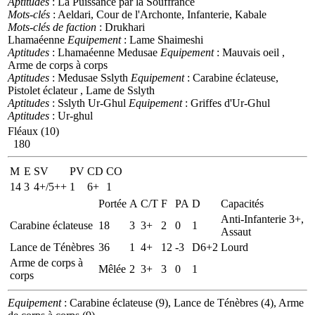
Aptitudes
: La Puissance par la Souffrance
Mots-clés
: Aeldari, Cour de l'Archonte, Infanterie, Kabale
Mots-clés de faction
: Drukhari
Lhamaéenne
Equipement
: Lame Shaimeshi
Aptitudes
: Lhamaéenne
Medusae
Equipement
: Mauvais oeil ,
Arme de corps à corps
Aptitudes
: Medusae
Sslyth
Equipement
: Carabine éclateuse,
Pistolet éclateur , Lame de Sslyth
Aptitudes
: Sslyth
Ur-Ghul
Equipement
: Griffes d'Ur-Ghul
Aptitudes
: Ur-ghul
Fléaux (10)
180
M
E
SV
PV
CD
CO
14
3
4+/5++
1
6+
1
Portée
A
C/T
F
PA
D
Capacités
Anti-Infanterie 3+,
Carabine éclateuse
18
3
3+
2
0
1
Assaut
Lance de Ténèbres
36
1
4+
12
-3
D6+2
Lourd
Arme de corps à
Mêlée
2
3+
3
0
1
corps
Equipement
: Carabine éclateuse (9), Lance de Ténèbres (4), Arme