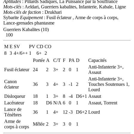
Aptitudes
: Pillards Sadiques, La Puissance par la Souffrance
Mots-clés
: Aeldari, Guerriers kabalites, Infanterie, Kabale, Ligne
Mots-clés de faction
: Drukhari
Sybarite
Equipement
: Fusil éclateur , Arme de corps à corps,
Lance-grenades phantasme
Guerriers Kabalites (10)
100
M
E
SV
PV
CD
CO
8
3
4+/6++
1
6+
2
Portée
A
C/T
F
PA
D
Capacités
Anti-Infanterie 3+,
Fusil éclateur
24
2
3+
2
0
1
Assaut
Anti-Infanterie 3+,
Canon
36
3
4+
3
-1
2
Touches Soutenues 1,
éclateur
Lourd
Disloqueur
18
1
3+
8
-4
D6+1
Assaut
Lacérateur
18
D6
N/A
6
0
1
Assaut, Torrent
Lance de
36
1
4+
12
-3
D6+2
Lourd
Ténèbres
Arme de
Mêlée
2
3+
3
0
1
corps à corps