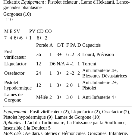
Hekatrix
Equipement
: Pistolet éclateur , Lame d'Hekatarii, Lance-
grenades phantasme
Gorgones (10)
110
M
E
SV
PV
CD
CO
7
4
6+/6++
1
6+
2
Portée
A
C/T
F
PA
D
Capacités
Fusil
36
1
3+
6
-2
3
Lourd, Précision
vitrificateur
Liquefactor
12
D6
N/A
4
-1
1
Torrent
Anti-Infanterie 4+,
Ossefactor
24
1
3+
2
-2
2
Blessures Dévastatrices
Pistolet
Anti-Infanterie 2+,
12
1
3+
2
0
1
hypodermique
Pistolet
Lames de
Mêlée
2
3+
3
0
1
Anti-Infanterie 4+
Gorgone
Equipement
: Fusil vitrificateur (2), Liquefactor (2), Ossefactor (2),
Pistolet hypodermique (9), Lames de Gorgone (10)
Aptitudes
: L’art du Tortionnaire, La Puissance par la Souffrance,
Insensible à la Douleur 5+
Mots-clés
: Aeldari, Coteries d'Hémoncules, Gorgones, Infanterie,