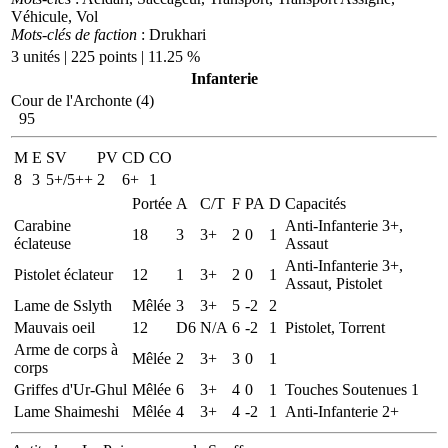
Véhicule, Vol
Mots-clés de faction
: Drukhari
3 unités | 225 points | 11.25 %
Infanterie
Cour de l'Archonte (4)
95
M
E
SV
PV
CD
CO
8
3
5+/5++
2
6+
1
Portée
A
C/T
F
PA
D
Capacités
Carabine
Anti-Infanterie 3+,
18
3
3+
2
0
1
éclateuse
Assaut
Anti-Infanterie 3+,
Pistolet éclateur
12
1
3+
2
0
1
Assaut, Pistolet
Lame de Sslyth
Mêlée
3
3+
5
-2
2
Mauvais oeil
12
D6
N/A
6
-2
1
Pistolet, Torrent
Arme de corps à
Mêlée
2
3+
3
0
1
corps
Griffes d'Ur-Ghul
Mêlée
6
3+
4
0
1
Touches Soutenues 1
Lame Shaimeshi
Mêlée
4
3+
4
-2
1
Anti-Infanterie 2+