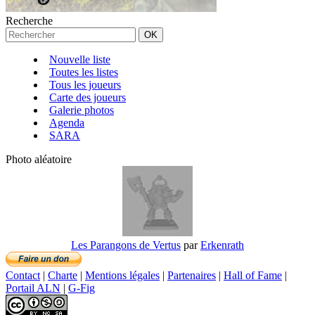
Recherche
Nouvelle liste
Toutes les listes
Tous les joueurs
Carte des joueurs
Galerie photos
Agenda
SARA
Photo aléatoire
Les Parangons de Vertus
par
Erkenrath
Contact
|
Charte
|
Mentions légales
|
Partenaires
|
Hall of Fame
|
Portail ALN
|
G-Fig