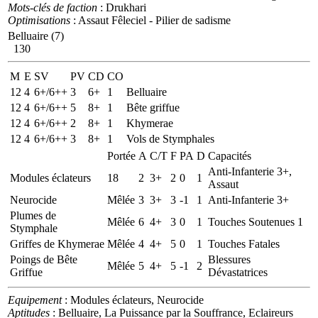
Mots-clés de faction
: Drukhari
Optimisations
: Assaut Fêleciel - Pilier de sadisme
Belluaire (7)
130
M
E
SV
PV
CD
CO
12
4
6+/6++
3
6+
1
Belluaire
12
4
6+/6++
5
8+
1
Bête griffue
12
4
6+/6++
2
8+
1
Khymerae
12
4
6+/6++
3
8+
1
Vols de Stymphales
Portée
A
C/T
F
PA
D
Capacités
Anti-Infanterie 3+,
Modules éclateurs
18
2
3+
2
0
1
Assaut
Neurocide
Mêlée
3
3+
3
-1
1
Anti-Infanterie 3+
Plumes de
Mêlée
6
4+
3
0
1
Touches Soutenues 1
Stymphale
Griffes de Khymerae
Mêlée
4
4+
5
0
1
Touches Fatales
Poings de Bête
Blessures
Mêlée
5
4+
5
-1
2
Griffue
Dévastatrices
Equipement
: Modules éclateurs, Neurocide
Aptitudes
: Belluaire, La Puissance par la Souffrance, Eclaireurs