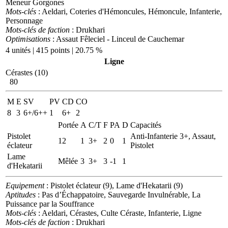
Meneur Gorgones
Mots-clés
: Aeldari, Coteries d'Hémoncules, Hémoncule, Infanterie,
Personnage
Mots-clés de faction
: Drukhari
Optimisations
: Assaut Fêleciel - Linceul de Cauchemar
4 unités | 415 points | 20.75 %
Ligne
Cérastes (10)
80
M
E
SV
PV
CD
CO
8
3
6+/6++
1
6+
2
Portée
A
C/T
F
PA
D
Capacités
Pistolet
Anti-Infanterie 3+, Assaut,
12
1
3+
2
0
1
éclateur
Pistolet
Lame
Mêlée
3
3+
3
-1
1
d'Hekatarii
Equipement
: Pistolet éclateur (9), Lame d'Hekatarii (9)
Aptitudes
: Pas d’Échappatoire, Sauvegarde Invulnérable, La
Puissance par la Souffrance
Mots-clés
: Aeldari, Cérastes, Culte Céraste, Infanterie, Ligne
Mots-clés de faction
: Drukhari