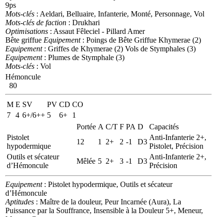
9ps
Mots-clés
: Aeldari, Belluaire, Infanterie, Monté, Personnage, Vol
Mots-clés de faction
: Drukhari
Optimisations
: Assaut Fêleciel - Pillard Amer
Bête griffue
Equipement
: Poings de Bête Griffue
Khymerae (2)
Equipement
: Griffes de Khymerae (2)
Vols de Stymphales (3)
Equipement
: Plumes de Stymphale (3)
Mots-clés
: Vol
Hémoncule
80
M
E
SV
PV
CD
CO
7
4
6+/6++
5
6+
1
Portée
A
C/T
F
PA
D
Capacités
Pistolet
Anti-Infanterie 2+,
12
1
2+
2
-1
D3
hypodermique
Pistolet, Précision
Outils et sécateur
Anti-Infanterie 2+,
Mêlée
5
2+
3
-1
D3
d’Hémoncule
Précision
Equipement
: Pistolet hypodermique, Outils et sécateur
d’Hémoncule
Aptitudes
: Maître de la douleur, Peur Incarnée (Aura), La
Puissance par la Souffrance, Insensible à la Douleur 5+, Meneur,