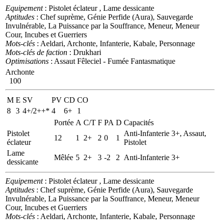
Equipement
: Pistolet éclateur , Lame dessicante
Aptitudes
: Chef suprème, Génie Perfide (Aura), Sauvegarde
Invulnérable, La Puissance par la Souffrance, Meneur, Meneur
Cour, Incubes et Guerriers
Mots-clés
: Aeldari, Archonte, Infanterie, Kabale, Personnage
Mots-clés de faction
: Drukhari
Optimisations
: Assaut Fêleciel - Fumée Fantasmatique
Archonte
100
M
E
SV
PV
CD
CO
8
3
4+/2++*
4
6+
1
Portée
A
C/T
F
PA
D
Capacités
Pistolet
Anti-Infanterie 3+, Assaut,
12
1
2+
2
0
1
éclateur
Pistolet
Lame
Mêlée
5
2+
3
-2
2
Anti-Infanterie 3+
dessicante
Equipement
: Pistolet éclateur , Lame dessicante
Aptitudes
: Chef suprème, Génie Perfide (Aura), Sauvegarde
Invulnérable, La Puissance par la Souffrance, Meneur, Meneur
Cour, Incubes et Guerriers
Mots-clés
: Aeldari, Archonte, Infanterie, Kabale, Personnage