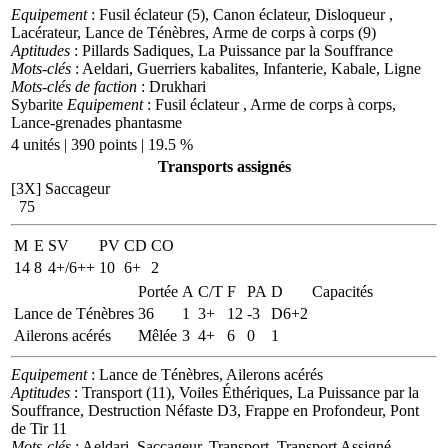
Equipement
: Fusil éclateur (5), Canon éclateur, Disloqueur ,
Lacérateur, Lance de Ténèbres, Arme de corps à corps (9)
Aptitudes
: Pillards Sadiques, La Puissance par la Souffrance
Mots-clés
: Aeldari, Guerriers kabalites, Infanterie, Kabale, Ligne
Mots-clés de faction
: Drukhari
Sybarite
Equipement
: Fusil éclateur , Arme de corps à corps,
Lance-grenades phantasme
4 unités | 390 points | 19.5 %
Transports assignés
[3X]
Saccageur
75
M
E
SV
PV
CD
CO
14
8
4+/6++
10
6+
2
Portée
A
C/T
F
PA
D
Capacités
Lance de Ténèbres
36
1
3+
12
-3
D6+2
Ailerons acérés
Mêlée
3
4+
6
0
1
Equipement
: Lance de Ténèbres, Ailerons acérés
Aptitudes
: Transport (11), Voiles Éthériques, La Puissance par la
Souffrance, Destruction Néfaste D3, Frappe en Profondeur, Pont
de Tir 11
Mots-clés
: Aeldari, Saccageur, Transport, Transport Assigné,