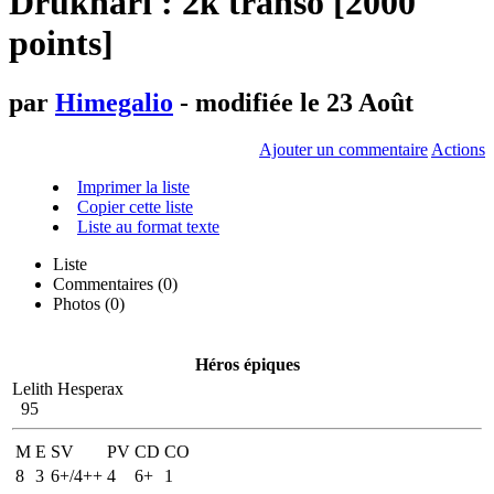
Drukhari : 2k transo [2000
points]
par
Himegalio
- modifiée le 23 Août
Ajouter un commentaire
Actions
Imprimer la liste
Copier cette liste
Liste au format texte
Liste
Commentaires (
0
)
Photos (0)
Héros épiques
Lelith Hesperax
95
M
E
SV
PV
CD
CO
8
3
6+/4++
4
6+
1