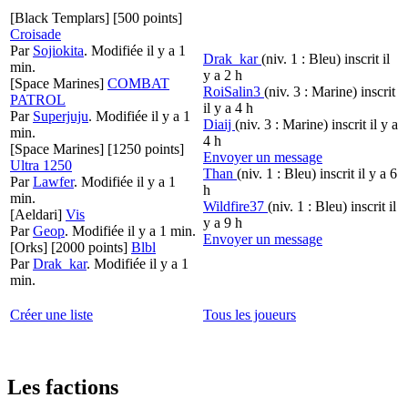
[Black Templars]
[500 points]
Croisade
Par
Sojiokita
.
Modifiée il y a 1
Drak_kar
(niv. 1 : Bleu)
inscrit il
min.
y a 2 h
[Space Marines]
COMBAT
RoiSalin3
(niv. 3 : Marine)
inscrit
PATROL
il y a 4 h
Par
Superjuju
.
Modifiée il y a 1
Diaij
(niv. 3 : Marine)
inscrit il y a
min.
4 h
[Space Marines]
[1250 points]
Envoyer un message
Ultra 1250
Than
(niv. 1 : Bleu)
inscrit il y a 6
Par
Lawfer
.
Modifiée il y a 1
h
min.
Wildfire37
(niv. 1 : Bleu)
inscrit il
[Aeldari]
Vis
y a 9 h
Par
Geop
.
Modifiée il y a 1 min.
Envoyer un message
[Orks]
[2000 points]
Blbl
Par
Drak_kar
.
Modifiée il y a 1
min.
Créer une liste
Tous les joueurs
Les factions