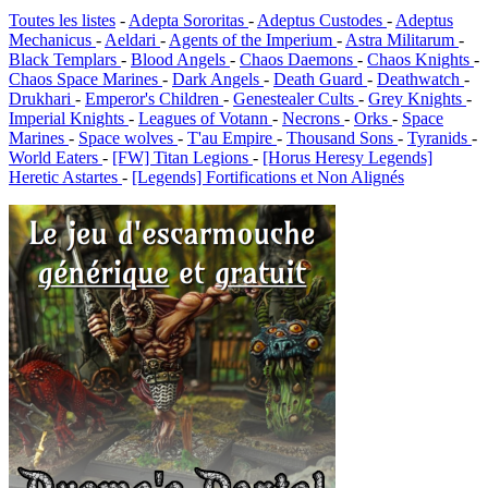
Toutes les listes
-
Adepta Sororitas
-
Adeptus Custodes
-
Adeptus
Mechanicus
-
Aeldari
-
Agents of the Imperium
-
Astra Militarum
-
Black Templars
-
Blood Angels
-
Chaos Daemons
-
Chaos Knights
-
Chaos Space Marines
-
Dark Angels
-
Death Guard
-
Deathwatch
-
Drukhari
-
Emperor's Children
-
Genestealer Cults
-
Grey Knights
-
Imperial Knights
-
Leagues of Votann
-
Necrons
-
Orks
-
Space
Marines
-
Space wolves
-
T'au Empire
-
Thousand Sons
-
Tyranids
-
World Eaters
-
[FW] Titan Legions
-
[Horus Heresy Legends]
Heretic Astartes
-
[Legends] Fortifications et Non Alignés