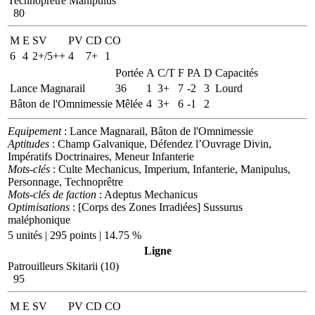
Technoprêtre Manipulus
80
M
E
SV
PV
CD
CO
6
4
2+/5++
4
7+
1
Portée
A
C/T
F
PA
D
Capacités
Lance Magnarail
36
1
3+
7
-2
3
Lourd
Bâton de l'Omnimessie
Mêlée
4
3+
6
-1
2
Equipement
: Lance Magnarail, Bâton de l'Omnimessie
Aptitudes
: Champ Galvanique, Défendez l’Ouvrage Divin,
Impératifs Doctrinaires, Meneur Infanterie
Mots-clés
: Culte Mechanicus, Imperium, Infanterie, Manipulus,
Personnage, Technoprêtre
Mots-clés de faction
: Adeptus Mechanicus
Optimisations
: [Corps des Zones Irradiées] Sussurus
maléphonique
5 unités | 295 points | 14.75 %
Ligne
Patrouilleurs Skitarii (10)
95
M
E
SV
PV
CD
CO