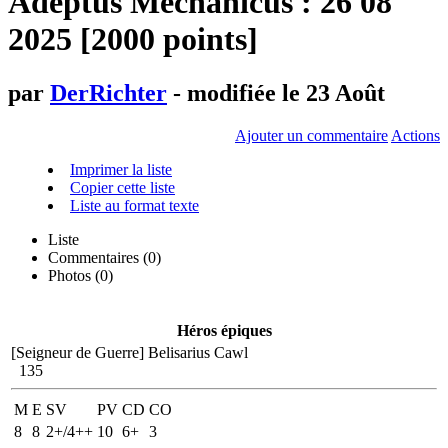
Adeptus Mechanicus : 26 08
2025 [2000 points]
par
DerRichter
- modifiée le 23 Août
Ajouter un commentaire
Actions
Imprimer la liste
Copier cette liste
Liste au format texte
Liste
Commentaires (
0
)
Photos (0)
Héros épiques
[Seigneur de Guerre]
Belisarius Cawl
135
M
E
SV
PV
CD
CO
8
8
2+/4++
10
6+
3