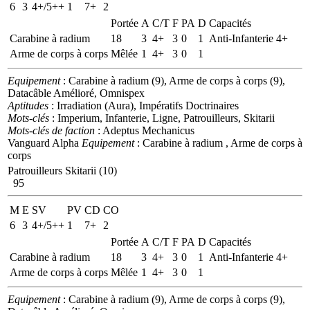
6
3
4+/5++
1
7+
2
Portée
A
C/T
F
PA
D
Capacités
Carabine à radium
18
3
4+
3
0
1
Anti-Infanterie 4+
Arme de corps à corps
Mêlée
1
4+
3
0
1
Equipement
: Carabine à radium (9), Arme de corps à corps (9),
Datacâble Amélioré, Omnispex
Aptitudes
: Irradiation (Aura), Impératifs Doctrinaires
Mots-clés
: Imperium, Infanterie, Ligne, Patrouilleurs, Skitarii
Mots-clés de faction
: Adeptus Mechanicus
Vanguard Alpha
Equipement
: Carabine à radium , Arme de corps à
corps
Patrouilleurs Skitarii (10)
95
M
E
SV
PV
CD
CO
6
3
4+/5++
1
7+
2
Portée
A
C/T
F
PA
D
Capacités
Carabine à radium
18
3
4+
3
0
1
Anti-Infanterie 4+
Arme de corps à corps
Mêlée
1
4+
3
0
1
Equipement
: Carabine à radium (9), Arme de corps à corps (9),