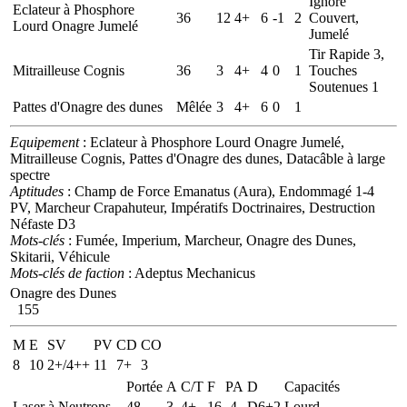
Ignore
Eclateur à Phosphore
36
12
4+
6
-1
2
Couvert,
Lourd Onagre Jumelé
Jumelé
Tir Rapide 3,
Mitrailleuse Cognis
36
3
4+
4
0
1
Touches
Soutenues 1
Pattes d'Onagre des dunes
Mêlée
3
4+
6
0
1
Equipement
: Eclateur à Phosphore Lourd Onagre Jumelé,
Mitrailleuse Cognis, Pattes d'Onagre des dunes, Datacâble à large
spectre
Aptitudes
: Champ de Force Emanatus (Aura), Endommagé 1-4
PV, Marcheur Crapahuteur, Impératifs Doctrinaires, Destruction
Néfaste D3
Mots-clés
: Fumée, Imperium, Marcheur, Onagre des Dunes,
Skitarii, Véhicule
Mots-clés de faction
: Adeptus Mechanicus
Onagre des Dunes
155
M
E
SV
PV
CD
CO
8
10
2+/4++
11
7+
3
Portée
A
C/T
F
PA
D
Capacités
Laser à Neutrons
48
3
4+
16
-4
D6+2
Lourd