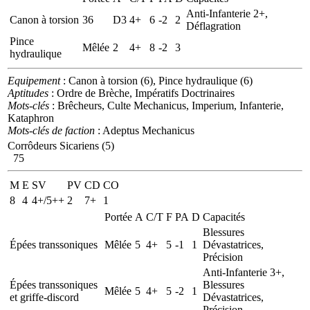
Anti-Infanterie 2+,
Canon à torsion
36
D3
4+
6
-2
2
Déflagration
Pince
Mêlée
2
4+
8
-2
3
hydraulique
Equipement
: Canon à torsion (6), Pince hydraulique (6)
Aptitudes
: Ordre de Brèche, Impératifs Doctrinaires
Mots-clés
: Brêcheurs, Culte Mechanicus, Imperium, Infanterie,
Kataphron
Mots-clés de faction
: Adeptus Mechanicus
Corrôdeurs Sicariens (5)
75
M
E
SV
PV
CD
CO
8
4
4+/5++
2
7+
1
Portée
A
C/T
F
PA
D
Capacités
Blessures
Épées transsoniques
Mêlée
5
4+
5
-1
1
Dévastatrices,
Précision
Anti-Infanterie 3+,
Épées transsoniques
Blessures
Mêlée
5
4+
5
-2
1
et griffe-discord
Dévastatrices,
Précision