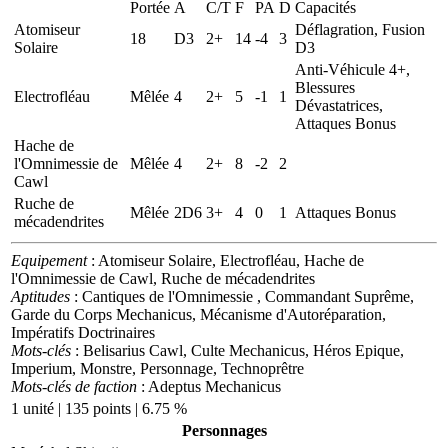
Portée
A
C/T
F
PA
D
Capacités
Atomiseur
Déflagration, Fusion
18
D3
2+
14
-4
3
Solaire
D3
Anti-Véhicule 4+,
Blessures
Electrofléau
Mêlée
4
2+
5
-1
1
Dévastatrices,
Attaques Bonus
Hache de
l'Omnimessie de
Mêlée
4
2+
8
-2
2
Cawl
Ruche de
Mêlée
2D6
3+
4
0
1
Attaques Bonus
mécadendrites
Equipement
: Atomiseur Solaire, Electrofléau, Hache de
l'Omnimessie de Cawl, Ruche de mécadendrites
Aptitudes
: Cantiques de l'Omnimessie , Commandant Suprême,
Garde du Corps Mechanicus, Mécanisme d'Autoréparation,
Impératifs Doctrinaires
Mots-clés
: Belisarius Cawl, Culte Mechanicus, Héros Epique,
Imperium, Monstre, Personnage, Technoprêtre
Mots-clés de faction
: Adeptus Mechanicus
1 unité | 135 points | 6.75 %
Personnages