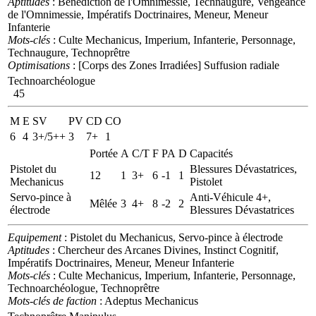
Aptitudes
: Bénédiction de l'Omnimessie, Technaugure, Vengeance
de l'Omnimessie, Impératifs Doctrinaires, Meneur, Meneur
Infanterie
Mots-clés
: Culte Mechanicus, Imperium, Infanterie, Personnage,
Technaugure, Technoprêtre
Optimisations
: [Corps des Zones Irradiées] Suffusion radiale
Technoarchéologue
45
M
E
SV
PV
CD
CO
6
4
3+/5++
3
7+
1
Portée
A
C/T
F
PA
D
Capacités
Pistolet du
Blessures Dévastatrices,
12
1
3+
6
-1
1
Mechanicus
Pistolet
Servo-pince à
Anti-Véhicule 4+,
Mêlée
3
4+
8
-2
2
électrode
Blessures Dévastatrices
Equipement
: Pistolet du Mechanicus, Servo-pince à électrode
Aptitudes
: Chercheur des Arcanes Divines, Instinct Cognitif,
Impératifs Doctrinaires, Meneur, Meneur Infanterie
Mots-clés
: Culte Mechanicus, Imperium, Infanterie, Personnage,
Technoarchéologue, Technoprêtre
Mots-clés de faction
: Adeptus Mechanicus