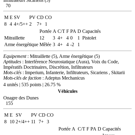
Infiltrateurs Sicariens (5)
70
M
E
SV
PV
CD
CO
8
4
4+/5++
2
7+
1
Portée
A
C/T
F
PA
D
Capacités
Mitraillette
12
3
4+
4
0
1
Pistolet
Arme énergétique
Mêlée
3
4+
4
-2
1
Equipement
: Mitraillette (5), Arme énergétique (5)
Aptitudes
: Interférence Neurostatique (Aura), Voix du Code,
Impératifs Doctrinaires, Discrétion, Infiltrateurs
Mots-clés
: Imperium, Infanterie, Infiltrateurs, Sicariens , Skitarii
Mots-clés de faction
: Adeptus Mechanicus
4 unités | 535 points | 26.75 %
Véhicules
Onagre des Dunes
155
M
E
SV
PV
CD
CO
8
10
2+/4++
11
7+
3
Portée
A
C/T
F
PA
D
Capacités