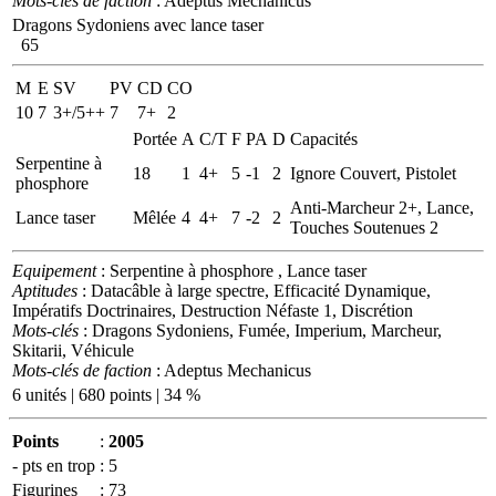
Mots-clés de faction
: Adeptus Mechanicus
Dragons Sydoniens avec lance taser
65
M
E
SV
PV
CD
CO
10
7
3+/5++
7
7+
2
Portée
A
C/T
F
PA
D
Capacités
Serpentine à
18
1
4+
5
-1
2
Ignore Couvert, Pistolet
phosphore
Anti-Marcheur 2+, Lance,
Lance taser
Mêlée
4
4+
7
-2
2
Touches Soutenues 2
Equipement
: Serpentine à phosphore , Lance taser
Aptitudes
: Datacâble à large spectre, Efficacité Dynamique,
Impératifs Doctrinaires, Destruction Néfaste 1, Discrétion
Mots-clés
: Dragons Sydoniens, Fumée, Imperium, Marcheur,
Skitarii, Véhicule
Mots-clés de faction
: Adeptus Mechanicus
6 unités | 680 points | 34 %
Points
:
2005
- pts en trop
:
5
Figurines
:
73