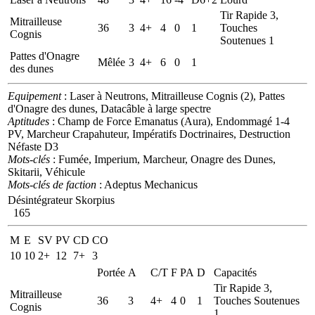
Tir Rapide 3,
Mitrailleuse
36
3
4+
4
0
1
Touches
Cognis
Soutenues 1
Pattes d'Onagre
Mêlée
3
4+
6
0
1
des dunes
Equipement
: Laser à Neutrons, Mitrailleuse Cognis (2), Pattes
d'Onagre des dunes, Datacâble à large spectre
Aptitudes
: Champ de Force Emanatus (Aura), Endommagé 1-4
PV, Marcheur Crapahuteur, Impératifs Doctrinaires, Destruction
Néfaste D3
Mots-clés
: Fumée, Imperium, Marcheur, Onagre des Dunes,
Skitarii, Véhicule
Mots-clés de faction
: Adeptus Mechanicus
Désintégrateur Skorpius
165
M
E
SV
PV
CD
CO
10
10
2+
12
7+
3
Portée
A
C/T
F
PA
D
Capacités
Tir Rapide 3,
Mitrailleuse
36
3
4+
4
0
1
Touches Soutenues
Cognis
1