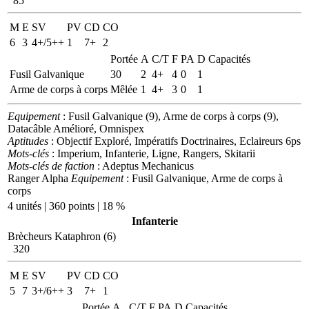
85
M
E
SV
PV
CD
CO
6
3
4+/5++
1
7+
2
Portée
A
C/T
F
PA
D
Capacités
Fusil Galvanique
30
2
4+
4
0
1
Arme de corps à corps
Mêlée
1
4+
3
0
1
Equipement
: Fusil Galvanique (9), Arme de corps à corps (9),
Datacâble Amélioré, Omnispex
Aptitudes
: Objectif Exploré, Impératifs Doctrinaires, Eclaireurs 6ps
Mots-clés
: Imperium, Infanterie, Ligne, Rangers, Skitarii
Mots-clés de faction
: Adeptus Mechanicus
Ranger Alpha
Equipement
: Fusil Galvanique, Arme de corps à
corps
4 unités | 360 points | 18 %
Infanterie
Brècheurs Kataphron (6)
320
M
E
SV
PV
CD
CO
5
7
3+/6++
3
7+
1
Portée
A
C/T
F
PA
D
Capacités