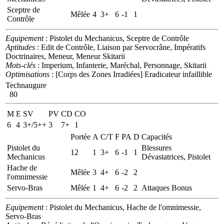
Sceptre de
Mêlée
4
3+
6
-1
1
Contrôle
Equipement
: Pistolet du Mechanicus, Sceptre de Contrôle
Aptitudes
: Edit de Contrôle, Liaison par Servocrâne, Impératifs
Doctrinaires, Meneur, Meneur Skitarii
Mots-clés
: Imperium, Infanterie, Maréchal, Personnage, Skitarii
Optimisations
: [Corps des Zones Irradiées] Eradicateur infaillible
Technaugure
80
M
E
SV
PV
CD
CO
6
4
3+/5++
3
7+
1
Portée
A
C/T
F
PA
D
Capacités
Pistolet du
Blessures
12
1
3+
6
-1
1
Mechanicus
Dévastatrices, Pistolet
Hache de
Mêlée
3
4+
6
-2
2
l'omnimessie
Servo-Bras
Mêlée
1
4+
6
-2
2
Attaques Bonus
Equipement
: Pistolet du Mechanicus, Hache de l'omnimessie,
Servo-Bras