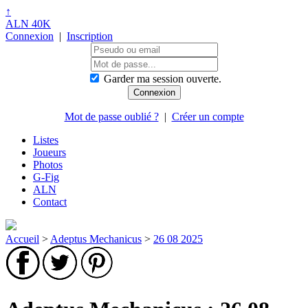
↑
ALN 40K
Connexion
|
Inscription
Garder ma session ouverte.
Mot de passe oublié ?
|
Créer un compte
Listes
Joueurs
Photos
G-Fig
ALN
Contact
Accueil
>
Adeptus Mechanicus
>
26 08 2025