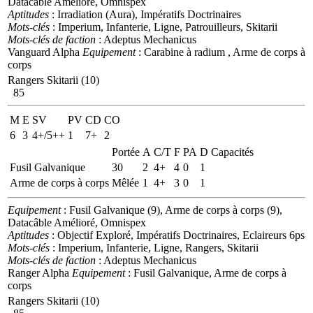
Datacâble Amélioré, Omnispex
Aptitudes
: Irradiation (Aura), Impératifs Doctrinaires
Mots-clés
: Imperium, Infanterie, Ligne, Patrouilleurs, Skitarii
Mots-clés de faction
: Adeptus Mechanicus
Vanguard Alpha
Equipement
: Carabine à radium , Arme de corps à
corps
Rangers Skitarii (10)
85
M
E
SV
PV
CD
CO
6
3
4+/5++
1
7+
2
Portée
A
C/T
F
PA
D
Capacités
Fusil Galvanique
30
2
4+
4
0
1
Arme de corps à corps
Mêlée
1
4+
3
0
1
Equipement
: Fusil Galvanique (9), Arme de corps à corps (9),
Datacâble Amélioré, Omnispex
Aptitudes
: Objectif Exploré, Impératifs Doctrinaires, Eclaireurs 6ps
Mots-clés
: Imperium, Infanterie, Ligne, Rangers, Skitarii
Mots-clés de faction
: Adeptus Mechanicus
Ranger Alpha
Equipement
: Fusil Galvanique, Arme de corps à
corps
Rangers Skitarii (10)