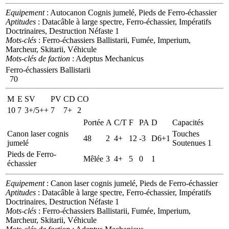
Equipement
: Autocanon Cognis jumelé, Pieds de Ferro-échassier
Aptitudes
: Datacâble à large spectre, Ferro-échassier, Impératifs
Doctrinaires, Destruction Néfaste 1
Mots-clés
: Ferro-échassiers Ballistarii, Fumée, Imperium,
Marcheur, Skitarii, Véhicule
Mots-clés de faction
: Adeptus Mechanicus
Ferro-échassiers Ballistarii
70
M
E
SV
PV
CD
CO
10
7
3+/5++
7
7+
2
Portée
A
C/T
F
PA
D
Capacités
Canon laser cognis
Touches
48
2
4+
12
-3
D6+1
jumelé
Soutenues 1
Pieds de Ferro-
Mêlée
3
4+
5
0
1
échassier
Equipement
: Canon laser cognis jumelé, Pieds de Ferro-échassier
Aptitudes
: Datacâble à large spectre, Ferro-échassier, Impératifs
Doctrinaires, Destruction Néfaste 1
Mots-clés
: Ferro-échassiers Ballistarii, Fumée, Imperium,
Marcheur, Skitarii, Véhicule