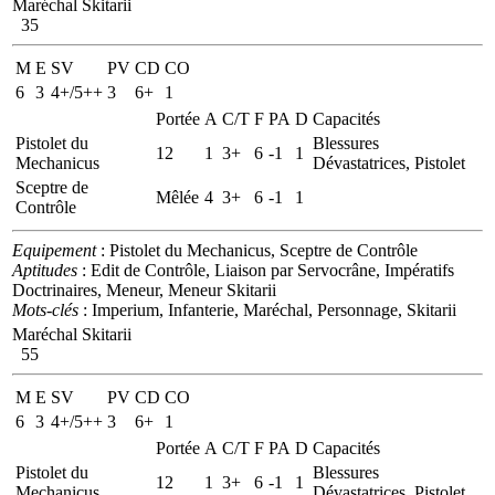
Maréchal Skitarii
35
M
E
SV
PV
CD
CO
6
3
4+/5++
3
6+
1
Portée
A
C/T
F
PA
D
Capacités
Pistolet du
Blessures
12
1
3+
6
-1
1
Mechanicus
Dévastatrices, Pistolet
Sceptre de
Mêlée
4
3+
6
-1
1
Contrôle
Equipement
: Pistolet du Mechanicus, Sceptre de Contrôle
Aptitudes
: Edit de Contrôle, Liaison par Servocrâne, Impératifs
Doctrinaires, Meneur, Meneur Skitarii
Mots-clés
: Imperium, Infanterie, Maréchal, Personnage, Skitarii
Maréchal Skitarii
55
M
E
SV
PV
CD
CO
6
3
4+/5++
3
6+
1
Portée
A
C/T
F
PA
D
Capacités
Pistolet du
Blessures
12
1
3+
6
-1
1
Mechanicus
Dévastatrices, Pistolet