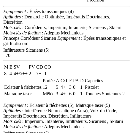
Equipement
: Épées transsoniques (4)
Aptitudes
: Démarche Optimisée, Impératifs Doctrinaires,
Discrétion
Mots-clés
: Corrôdeurs, Imperium, Infanterie, Sicariens , Skitarii
Mots-clés de faction
: Adeptus Mechanicus
Princeps Corrôdeur Sicarien
Equipement
: Épées transsoniques et
griffe-discord
Infiltrateurs Sicariens (5)
70
M
E
SV
PV
CD
CO
8
4
4+/5++
2
7+
1
Portée
A
C/T
F
PA
D
Capacités
Eclateur à fléchettes
12
5
4+
3
0
1
Pistolet
Matraque taser
Mêlée
3
4+
6
0
1
Touches Soutenues 2
Equipement
: Eclateur à fléchettes (5), Matraque taser (5)
Aptitudes
: Interférence Neurostatique (Aura), Voix du Code,
Impératifs Doctrinaires, Discrétion, Infiltrateurs
Mots-clés
: Imperium, Infanterie, Infiltrateurs, Sicariens , Skitarii
Mots-clés de faction
: Adeptus Mechanicus