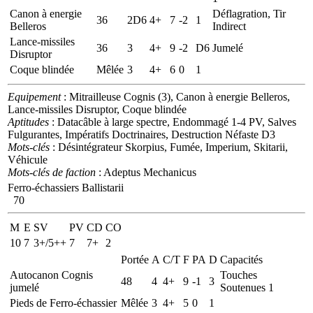
Canon à energie
Déflagration, Tir
36
2D6
4+
7
-2
1
Belleros
Indirect
Lance-missiles
36
3
4+
9
-2
D6
Jumelé
Disruptor
Coque blindée
Mêlée
3
4+
6
0
1
Equipement
: Mitrailleuse Cognis (3), Canon à energie Belleros,
Lance-missiles Disruptor, Coque blindée
Aptitudes
: Datacâble à large spectre, Endommagé 1-4 PV, Salves
Fulgurantes, Impératifs Doctrinaires, Destruction Néfaste D3
Mots-clés
: Désintégrateur Skorpius, Fumée, Imperium, Skitarii,
Véhicule
Mots-clés de faction
: Adeptus Mechanicus
Ferro-échassiers Ballistarii
70
M
E
SV
PV
CD
CO
10
7
3+/5++
7
7+
2
Portée
A
C/T
F
PA
D
Capacités
Autocanon Cognis
Touches
48
4
4+
9
-1
3
jumelé
Soutenues 1
Pieds de Ferro-échassier
Mêlée
3
4+
5
0
1