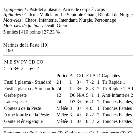
Equipement
: Pistolet à plasma, Arme de corps à corps
Aptitudes
: Calculs Malicieux, Le Septuple Chant, Bienfait de Nurgl
Mots-clés
: Chaos, Infanterie, Intendant, Nurgle, Personnage
Mots-clés de faction
: Death Guard
5 unités | 410 points | 27.33 %
Marines de la Peste (10)
190
M
E
SV
PV
CD
CO
5
6
3+
2
6+
2
Portée
A
C/T
F
PA
D
Capacités
Fusil à plasma - Standard
24
1
3+
7
-2
1
Tir Rapide 1
Fusil à plasma - Surchauffe
24
1
3+
8
-3
2
Tir Rapide 1, A
Gerbe-peste
12
D6
N/A
5
-1
1
Anti-Infanterie 
Lance-peste
24
D3
3+
6
-1
2
Touches Fatales,
Couteau de la Peste
Mêlée
3
3+
4
0
1
Touches Fatales
Arme lourde de la Peste
Mêlée
3
4+
8
-2
2
Touches Fatales
Gantelet énergétique
Mêlée
3
3+
8
-2
2
Touches Fatales
Equipement
: Fusil à plasma (2), Gerbe-peste (2), Lance-peste (2), Co