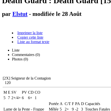
Death Guard : Death Guard [15
par
Elstut
- modifiée le 28 Août
Imprimer la liste
Copier cette liste
Liste au format texte
Liste
Commentaires (
0
)
Photos (0)
[2X]
Seigneur de la Contagion
120
M
E
SV
PV
CD
CO
5
7
2+/4+
6
6+
1
Portée
A
C/T
F
PA
D
Capacités
Lame de la Peste - Frappe
Mêlée
5
2+
9
-2
3
Touches Fatales