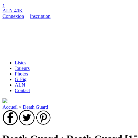
↑
ALN 40K
Connexion
|
Inscription
Listes
Joueurs
Photos
G-Fig
ALN
Contact
Accueil
>
Death Guard