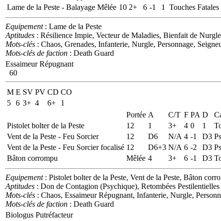
Lame de la Peste - Balayage
Mêlée
10
2+
6
-1
1
Touches Fatales
Equipement
: Lame de la Peste
Aptitudes
: Résilience Impie, Vecteur de Maladies, Bienfait de Nurg
Mots-clés
: Chaos, Grenades, Infanterie, Nurgle, Personnage, Seigne
Mots-clés de faction
: Death Guard
Essaimeur Répugnant
60
M
E
SV
PV
CD
CO
5
6
3+
4
6+
1
Portée
A
C/T
F
PA
D
Ca
Pistolet bolter de la Peste
12
1
3+
4
0
1
To
Vent de la Peste - Feu Sorcier
12
D6
N/A
4
-1
D3
Ps
Vent de la Peste - Feu Sorcier focalisé
12
D6+3
N/A
6
-2
D3
Ps
Bâton corrompu
Mêlée
4
3+
6
-1
D3
To
Equipement
: Pistolet bolter de la Peste, Vent de la Peste, Bâton cor
Aptitudes
: Don de Contagion (Psychique), Retombées Pestilentielles
Mots-clés
: Chaos, Essaimeur Répugnant, Infanterie, Nurgle, Person
Mots-clés de faction
: Death Guard
Biologus Putréfacteur