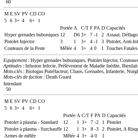
60
M
E
SV
PV
CD
CO
5
6
3+
4
6+
1
Portée
A
C/T
F
PA
D
Capacités
Hyper grenades buboniques
12
D6
3+
7
-1
2
Assaut, Déflagr
Pistolet Injector
3
1
3+
4
-1
3
Pistolet, Anti-In
Couteaux de la Peste
Mêlée
4
3+
4
0
1
Touches Fatales
Equipement
: Hyper grenades buboniques, Pistolet Injector, Couteaux
Aptitudes
: Infusion Infecte, Prélèvement de Maladie Inédite, Bienfa
Mots-clés
: Biologus Putréfacteur, Chaos, Grenades, Infanterie, Nurg
Mots-clés de faction
: Death Guard
Intendant
50
M
E
SV
PV
CD
CO
5
6
3+
4
6+
1
Portée
A
C/T
F
PA
D
Capacités
Pistolet à plasma - Standard
12
1
3+
7
-2
1
Pistolet
Pistolet à plasma - Surchauffe
12
1
3+
8
-3
2
Pistolet, A Risq
Armes de mêlée
Mêlée
4
3+
4
0
1