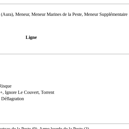
e (Aura), Meneur, Meneur Marines de la Peste, Meneur Supplémentaire
Ligne
 Risque
2+, Ignore Le Couvert, Torrent
 Déflagration
uteau de la Peste (9), Arme lourde de la Peste (3)