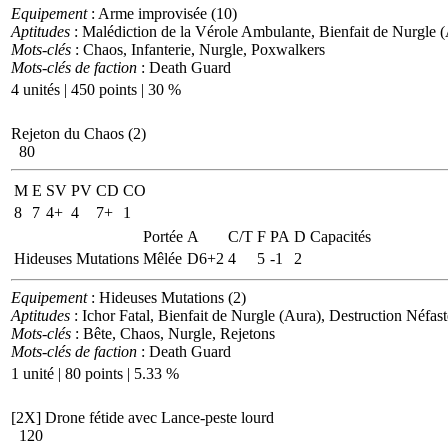
Equipement
: Arme improvisée (10)
Aptitudes
: Malédiction de la Vérole Ambulante, Bienfait de Nurgle (Au
Mots-clés
: Chaos, Infanterie, Nurgle, Poxwalkers
Mots-clés de faction
: Death Guard
4 unités | 450 points | 30 %
Rejeton du Chaos (2)
80
M
E
SV
PV
CD
CO
8
7
4+
4
7+
1
Portée
A
C/T
F
PA
D
Capacités
Hideuses Mutations
Mêlée
D6+2
4
5
-1
2
Equipement
: Hideuses Mutations (2)
Aptitudes
: Ichor Fatal, Bienfait de Nurgle (Aura), Destruction Néfast
Mots-clés
: Bête, Chaos, Nurgle, Rejetons
Mots-clés de faction
: Death Guard
1 unité | 80 points | 5.33 %
[2X]
Drone fétide avec Lance-peste lourd
120