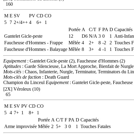
160
M
E
SV
PV
CD
CO
5
7
2+/4++
4
6+
1
Portée
A
C/T
F
PA
D
Capacités
Gantelet Gicle-peste
12
D6
N/A
3
0
1
Anti-Infan
Faucheuse d'Hommes - Frappe
Mêlée
4
2+
8
-2
2
Touches F
Faucheuse d'Hommes - Balayage
Mêlée
8
3+
4
-1
1
Touches F
Equipement
: Gantelet Gicle-peste (2), Faucheuse d'Hommes (2)
Aptitudes
: Garde Silencieuse, La Mort Approche, Bienfait de Nurgle
Mots-clés
: Chaos, Infanterie, Nurgle, Terminator, Terminators du Li
Mots-clés de faction
: Death Guard
Champion du Linceul
Equipement
: Gantelet Gicle-peste, Faucheus
[2X]
Véroleux (10)
65
M
E
SV
PV
CD
CO
5
4
7+
1
8+
1
Portée
A
C/T
F
PA
D
Capacités
Arme improvisée
Mêlée
2
5+
3
0
1
Touches Fatales