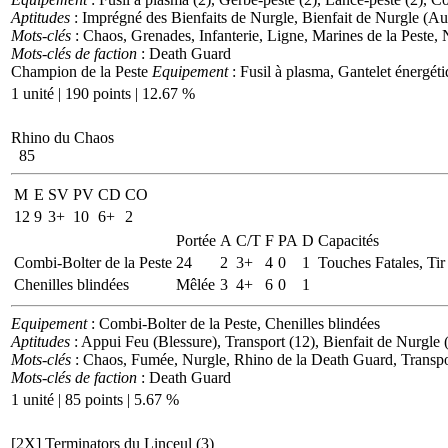
Aptitudes
: Imprégné des Bienfaits de Nurgle, Bienfait de Nurgle (Au
Mots-clés
: Chaos, Grenades, Infanterie, Ligne, Marines de la Peste, 
Mots-clés de faction
: Death Guard
Champion de la Peste
Equipement
: Fusil à plasma, Gantelet énergét
1 unité | 190 points | 12.67 %
Rhino du Chaos
85
M
E
SV
PV
CD
CO
12
9
3+
10
6+
2
Portée
A
C/T
F
PA
D
Capacités
Combi-Bolter de la Peste
24
2
3+
4
0
1
Touches Fatales, Tir
Chenilles blindées
Mêlée
3
4+
6
0
1
Equipement
: Combi-Bolter de la Peste, Chenilles blindées
Aptitudes
: Appui Feu (Blessure), Transport (12), Bienfait de Nurgle 
Mots-clés
: Chaos, Fumée, Nurgle, Rhino de la Death Guard, Transpo
Mots-clés de faction
: Death Guard
1 unité | 85 points | 5.67 %
[2X]
Terminators du Linceul (3)