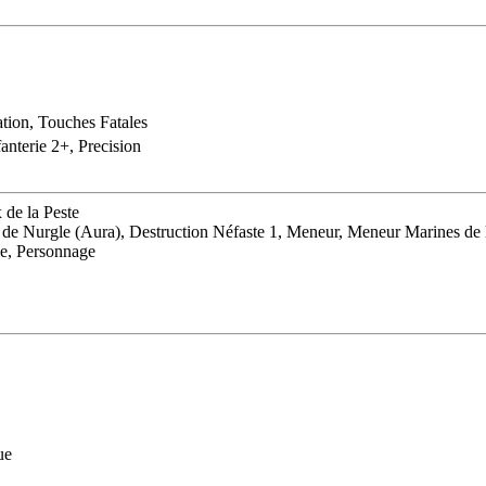
ation, Touches Fatales
fanterie 2+, Precision
 de la Peste
it de Nurgle (Aura), Destruction Néfaste 1, Meneur, Meneur Marines de
le, Personnage
ue