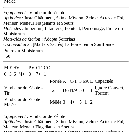
Mêlée
Equipement
: Vindictor de Zélote
Aptitudes
: Juste Châtiment, Sainte Mission, Zélote, Actes de Foi,
Meneur, Meneur Flagellants et Soeurs
Mots-clés
: Imperium, Infanterie, Pénitent, Personnage, Prêtre du
Ministorum
Mots-clés de faction
: Adepta Sororitas
Optimisations
: [Martyrs Sacrés] La Force par la Souffrance
Prêtre du Ministorum
60
M
E
SV
PV
CD
CO
6
3
6+/4++
3
7+
1
Portée
A
C/T
F
PA
D
Capacités
Vindictor de Zélote -
Ignore Couvert,
12
D6
N/A
5
0
1
Tir
Torrent
Vindictor de Zélote -
Mêlée
3
4+
5
-1
2
Mêlée
Equipement
: Vindictor de Zélote
Aptitudes
: Juste Châtiment, Sainte Mission, Zélote, Actes de Foi,
Meneur, Meneur Flagellants et Soeurs