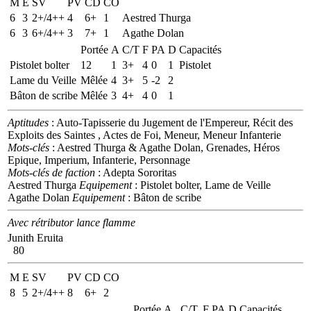
M
E
SV
PV
CD
CO
6
3
2+/4++
4
6+
1
Aestred Thurga
6
3
6+/4++
3
7+
1
Agathe Dolan
Portée
A
C/T
F
PA
D
Capacités
Pistolet bolter
12
1
3+
4
0
1
Pistolet
Lame du Veille
Mêlée
4
3+
5
-2
2
Bâton de scribe
Mêlée
3
4+
4
0
1
Aptitudes
: Auto-Tapisserie du Jugement de l'Empereur, Récit des
Exploits des Saintes , Actes de Foi, Meneur, Meneur Infanterie
Mots-clés
: Aestred Thurga & Agathe Dolan, Grenades, Héros
Epique, Imperium, Infanterie, Personnage
Mots-clés de faction
: Adepta Sororitas
Aestred Thurga
Equipement
: Pistolet bolter, Lame de Veille
Agathe Dolan
Equipement
: Bâton de scribe
Avec rétributor lance flamme
Junith Eruita
80
M
E
SV
PV
CD
CO
8
5
2+/4++
8
6+
2
Portée
A
C/T
F
PA
D
Capacités