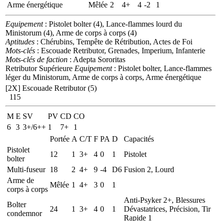
Arme énergétique
Mêlée
2
4+
4
-2
1
Equipement
: Pistolet bolter (4), Lance-flammes lourd du
Ministorum (4), Arme de corps à corps (4)
Aptitudes
: Chérubins, Tempête de Rétribution, Actes de Foi
Mots-clés
: Escouade Retributor, Grenades, Imperium, Infanterie
Mots-clés de faction
: Adepta Sororitas
Retributor Supérieure
Equipement
: Pistolet bolter, Lance-flammes
léger du Ministorum, Arme de corps à corps, Arme énergétique
[2X]
Escouade Retributor (5)
115
M
E
SV
PV
CD
CO
6
3
3+/6++
1
7+
1
Portée
A
C/T
F
PA
D
Capacités
Pistolet
12
1
3+
4
0
1
Pistolet
bolter
Multi-fuseur
18
2
4+
9
-4
D6
Fusion 2, Lourd
Arme de
Mêlée
1
4+
3
0
1
corps à corps
Anti-Psyker 2+, Blessures
Bolter
24
1
3+
4
0
1
Dévastatrices, Précision, Tir
condemnor
Rapide 1