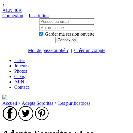
↑
ALN 40K
Connexion
|
Inscription
Garder ma session ouverte.
Mot de passe oublié ?
|
Créer un compte
Listes
Joueurs
Photos
G-Fig
ALN
Contact
Accueil
>
Adepta Sororitas
>
Les purificatrices