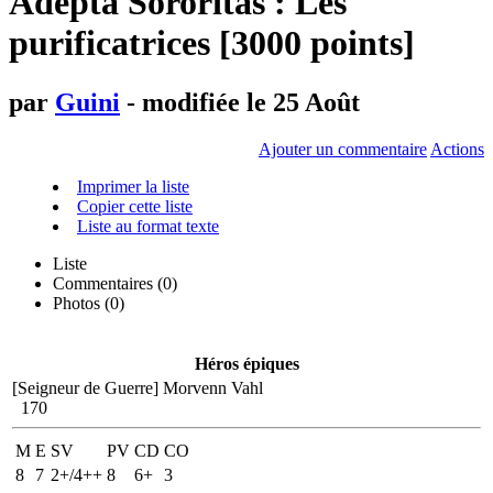
Adepta Sororitas : Les
purificatrices [3000 points]
par
Guini
- modifiée le 25 Août
Ajouter un commentaire
Actions
Imprimer la liste
Copier cette liste
Liste au format texte
Liste
Commentaires (
0
)
Photos (0)
Héros épiques
[Seigneur de Guerre]
Morvenn Vahl
170
M
E
SV
PV
CD
CO
8
7
2+/4++
8
6+
3