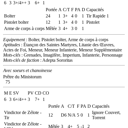
6
3
3+/4++
3
6+
1
Portée
A
C/T
F
PA
D
Capacités
Bolter
24
1
3+
4
0
1
Tir Rapide 1
Pistolet bolter
12
1
3+
4
0
1
Pistolet
Arme de corps à corps
Mêlée
3
4+
3
0
1
Equipement
: Bolter, Pistolet bolter, Arme de corps à corps
Aptitudes
: Étançon des Saintes Martyres, Litanie des Œuvres,
Actes de Foi, Meneur, Meneur Infanterie, Meneur Supplémentaire
Mots-clés
: Grenades, Imagifère, Imperium, Infanterie, Personnage
Mots-clés de faction
: Adepta Sororitas
Avec soeurs et chanoinesse
Prêtre du Ministorum
75
M
E
SV
PV
CD
CO
6
3
6+/4++
3
7+
1
Portée
A
C/T
F
PA
D
Capacités
Vindictor de Zélote -
Ignore Couvert,
12
D6
N/A
5
0
1
Tir
Torrent
Vindictor de Zélote -
Mêlée
3
4+
5
-1
2