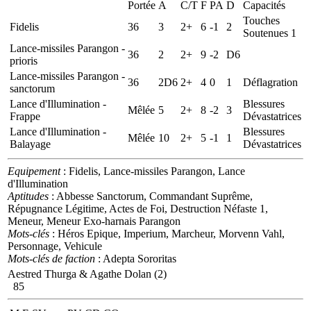
Portée
A
C/T
F
PA
D
Capacités
Touches
Fidelis
36
3
2+
6
-1
2
Soutenues 1
Lance-missiles Parangon -
36
2
2+
9
-2
D6
prioris
Lance-missiles Parangon -
36
2D6
2+
4
0
1
Déflagration
sanctorum
Lance d'Illumination -
Blessures
Mêlée
5
2+
8
-2
3
Frappe
Dévastatrices
Lance d'Illumination -
Blessures
Mêlée
10
2+
5
-1
1
Balayage
Dévastatrices
Equipement
: Fidelis, Lance-missiles Parangon, Lance
d'Illumination
Aptitudes
: Abbesse Sanctorum, Commandant Suprême,
Répugnance Légitime, Actes de Foi, Destruction Néfaste 1,
Meneur, Meneur Exo-harnais Parangon
Mots-clés
: Héros Epique, Imperium, Marcheur, Morvenn Vahl,
Personnage, Vehicule
Mots-clés de faction
: Adepta Sororitas
Aestred Thurga & Agathe Dolan (2)
85