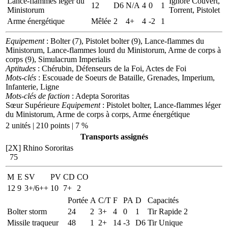
Lance-flammes léger du
Ignore Couvert,
12
D6
N/A
4
0
1
Ministorum
Torrent, Pistolet
Arme énergétique
Mêlée
2
4+
4
-2
1
Equipement
: Bolter (7), Pistolet bolter (9), Lance-flammes du
Ministorum, Lance-flammes lourd du Ministorum, Arme de corps à
corps (9), Simulacrum Imperialis
Aptitudes
: Chérubin, Défenseurs de la Foi, Actes de Foi
Mots-clés
: Escouade de Soeurs de Bataille, Grenades, Imperium,
Infanterie, Ligne
Mots-clés de faction
: Adepta Sororitas
Sœur Supérieure
Equipement
: Pistolet bolter, Lance-flammes léger
du Ministorum, Arme de corps à corps, Arme énergétique
2 unités | 210 points | 7 %
Transports assignés
[2X]
Rhino Sororitas
75
M
E
SV
PV
CD
CO
12
9
3+/6++
10
7+
2
Portée
A
C/T
F
PA
D
Capacités
Bolter storm
24
2
3+
4
0
1
Tir Rapide 2
Missile traqueur
48
1
2+
14
-3
D6
Tir Unique