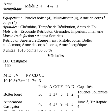
Arme
Mêlée
2
4+
4
-2
1
énergétique
Equipement
: Pistolet bolter (4), Multi-fuseur (4), Arme de corps à
corps (4)
Aptitudes
: Chérubins, Tempête de Rétribution, Actes de Foi
Mots-clés
: Escouade Retributor, Grenades, Imperium, Infanterie
Mots-clés de faction
: Adepta Sororitas
Retributor Supérieure
Equipement
: Pistolet bolter, Bolter
condemnor, Arme de corps à corps, Arme énergétique
8 unités | 1015 points | 33.83 %
Véhicules
[3X]
Castigator
160
M
E
SV
PV
CD
CO
10
10
3+/6++
11
7+
3
Portée
A
C/T
F
PA
D
Capacités
Touches Soutenues
Bolter lourd
36
3
3+
5
-1
2
1
Autocanons
Jumelé, Tir Rapide
48
4
3+
9
-1
3
Castigator
4