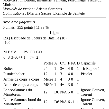
Mots-clés
: Imperium, Infanterie, Pénitent, Personnage, Prêtre du
Ministorum
Mots-clés de faction
: Adepta Sororitas
Optimisations
: [Martyrs Sacrés] Exemple de Sainteté
Avec Arco flagellants
6 unités | 355 points | 11.83 %
Ligne
[2X]
Escouade de Soeurs de Bataille (10)
105
M
E
SV
PV
CD
CO
6
3
3+/6++
1
7+
2
Portée
A
C/T
F
PA
D
Capacités
Bolter
24
1
3+
4
0
1
Tir Rapide 1
Pistolet bolter
12
1
3+
4
0
1
Pistolet
Armes de corps à corps
Mêlée
1
4+
3
0
1
Arme de corps à corps
Mêlée
1
4+
3
0
1
Lance-flammes du
Ignore Couvert,
12
D6
N/A
5
0
1
Ministorum
Torrent
Lance-flammes lourd du
Ignore Couvert,
12
D6
N/A
6
-1
1
Ministorum
Torrent