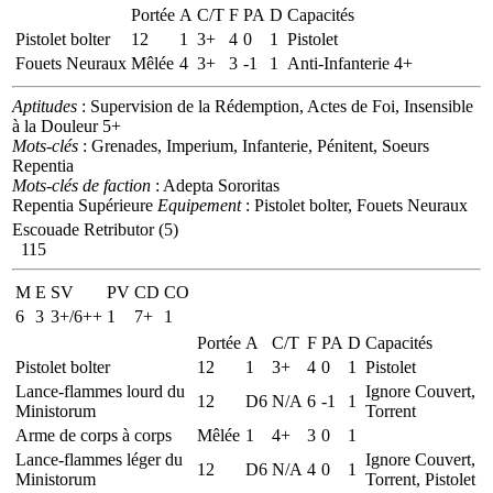
Portée
A
C/T
F
PA
D
Capacités
Pistolet bolter
12
1
3+
4
0
1
Pistolet
Fouets Neuraux
Mêlée
4
3+
3
-1
1
Anti-Infanterie 4+
Aptitudes
: Supervision de la Rédemption, Actes de Foi, Insensible
à la Douleur 5+
Mots-clés
: Grenades, Imperium, Infanterie, Pénitent, Soeurs
Repentia
Mots-clés de faction
: Adepta Sororitas
Repentia Supérieure
Equipement
: Pistolet bolter, Fouets Neuraux
Escouade Retributor (5)
115
M
E
SV
PV
CD
CO
6
3
3+/6++
1
7+
1
Portée
A
C/T
F
PA
D
Capacités
Pistolet bolter
12
1
3+
4
0
1
Pistolet
Lance-flammes lourd du
Ignore Couvert,
12
D6
N/A
6
-1
1
Ministorum
Torrent
Arme de corps à corps
Mêlée
1
4+
3
0
1
Lance-flammes léger du
Ignore Couvert,
12
D6
N/A
4
0
1
Ministorum
Torrent, Pistolet