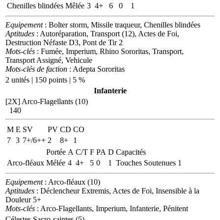
Chenilles blindées
Mêlée
3
4+
6
0
1
Equipement
: Bolter storm, Missile traqueur, Chenilles blindées
Aptitudes
: Autoréparation, Transport (12), Actes de Foi,
Destruction Néfaste D3, Pont de Tir 2
Mots-clés
: Fumée, Imperium, Rhino Sororitas, Transport,
Transport Assigné, Vehicule
Mots-clés de faction
: Adepta Sororitas
2 unités | 150 points | 5 %
Infanterie
[2X]
Arco-Flagellants (10)
140
M
E
SV
PV
CD
CO
7
3
7+/6++
2
8+
1
Portée
A
C/T
F
PA
D
Capacités
Arco-fléaux
Mélée
4
4+
5
0
1
Touches Soutenues 1
Equipement
: Arco-fléaux (10)
Aptitudes
: Déclencheur Extremis, Actes de Foi, Insensible à la
Douleur 5+
Mots-clés
: Arco-Flagellants, Imperium, Infanterie, Pénitent
Célestes Sacro-saintes (5)