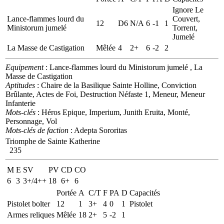
Ignore Le
Lance-flammes lourd du
Couvert,
12
D6
N/A
6
-1
1
Ministorum jumelé
Torrent,
Jumelé
La Masse de Castigation
Mêlée
4
2+
6
-2
2
Equipement
: Lance-flammes lourd du Ministorum jumelé , La
Masse de Castigation
Aptitudes
: Chaire de la Basilique Sainte Holline, Conviction
Brûlante, Actes de Foi, Destruction Néfaste 1, Meneur, Meneur
Infanterie
Mots-clés
: Héros Epique, Imperium, Junith Eruita, Monté,
Personnage, Vol
Mots-clés de faction
: Adepta Sororitas
Triomphe de Sainte Katherine
235
M
E
SV
PV
CD
CO
6
3
3+/4++
18
6+
6
Portée
A
C/T
F
PA
D
Capacités
Pistolet bolter
12
1
3+
4
0
1
Pistolet
Armes reliques
Mêlée
18
2+
5
-2
1