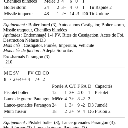
Chenilles blindées
Mêlée
3
4+
6
0
1
Bolter storm
24
2
3+
4
0
1
Tir Rapide 2
Missile traqueur
48
1
2+
14
-3
D6
Tir Unique
Equipement
: Bolter lourd (3), Autocanons Castigator, Bolter storm,
Missile traqueur, Chenilles blindées
Aptitudes
: Endommagé 1-4 PV, Rites de Castigation, Actes de Foi,
Destruction Néfaste D3
Mots-clés
: Castigator, Fumée, Imperium, Vehicule
Mots-clés de faction
: Adepta Sororitas
Exo-harnais Parangon (3)
210
M
E
SV
PV
CD
CO
8
7
2+/4++
4
7+
2
Portée
A
C/T
F
PA
D
Capacités
Pistolet bolter
12
1
3+
4
0
1
Pistolet
Lame de guerre Parangon
Mêlée
4
3+
8
-2
2
Lance-grenades Parangon
24
1
3+
9
-2
D3
Jumelé
Multi-fuseur
18
2
3+
9
-4
D6
Fusion 2
Equipement
: Pistolet bolter (3), Lance-grenades Parangon (3),
Multi-fuseur (3), Lame de guerre Parangon (3)