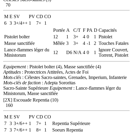
70
M
E
SV
PV
CD
CO
6
3
3+/4++
1
7+
1
Portée
A
C/T
F
PA
D
Capacités
Pistolet bolter
12
1
3+
4
0
1
Pistolet
Masse sanctifiée
Mêlée
3
3+
4
-1
2
Touches Fatales
Lance-flammes léger du
Ignore Couvert,
12
D6
N/A
4
0
1
Ministorum
Torrent, Pistolet
Equipement
: Pistolet bolter (4), Masse sanctifiée (4)
Aptitudes
: Protectrices Attitrées, Actes de Foi
Mots-clés
: Célestes Sacro-saintes, Grenades, Imperium, Infanterie
Mots-clés de faction
: Adepta Sororitas
Sacro-Sainte Supérieure
Equipement
: Lance-flammes léger du
Ministorum, Masse sanctifiée
[2X]
Escouade Repentia (10)
160
M
E
SV
PV
CD
CO
7
3
3+/6++
1
7+
1
Repentia Supérieure
7
3
7+/6++
1
8+
1
Soeurs Repentia