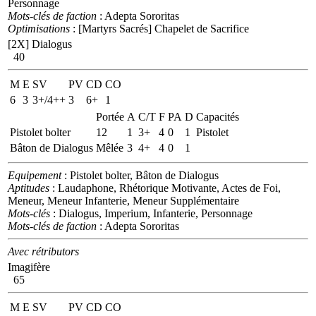
Personnage
Mots-clés de faction
: Adepta Sororitas
Optimisations
: [Martyrs Sacrés] Chapelet de Sacrifice
[2X]
Dialogus
40
M
E
SV
PV
CD
CO
6
3
3+/4++
3
6+
1
Portée
A
C/T
F
PA
D
Capacités
Pistolet bolter
12
1
3+
4
0
1
Pistolet
Bâton de Dialogus
Mêlée
3
4+
4
0
1
Equipement
: Pistolet bolter, Bâton de Dialogus
Aptitudes
: Laudaphone, Rhétorique Motivante, Actes de Foi,
Meneur, Meneur Infanterie, Meneur Supplémentaire
Mots-clés
: Dialogus, Imperium, Infanterie, Personnage
Mots-clés de faction
: Adepta Sororitas
Avec rétributors
Imagifère
65
M
E
SV
PV
CD
CO