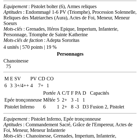
Equipement
: Pistolet bolter (6), Armes reliques
Aptitudes
: Endommagé 1-6 PV (Triomphe), Procession Solennelle,
Reliques des Matriarches (Aura), Actes de Foi, Meneur, Meneur
Soeurs
Mots-clés
: Grenades, Héros Epique, Imperium, Infanterie,
Personnage, Triomphe de Sainte Katherine
Mots-clés de faction
: Adepta Sororitas
4 unités | 570 points | 19 %
Personnages
Chanoinesse
75
M
E
SV
PV
CD
CO
6
3
3+/4++
4
7+
1
Portée
A
C/T
F
PA
D
Capacités
Epée tronçonneuse
Mêlée
5
2+
3
-1
1
Pistolet Inferno
6
1
2+
8
-3
D3
Fusion 2, Pistolet
Equipement
: Pistolet Inferno, Epée tronçonneuse
Aptitudes
: Commandement Sacré, Grâce de l'Empereur, Actes de
Foi, Meneur, Meneur Infanterie
Mots-clés
: Chanoinesse, Grenades, Imperium, Infanterie,