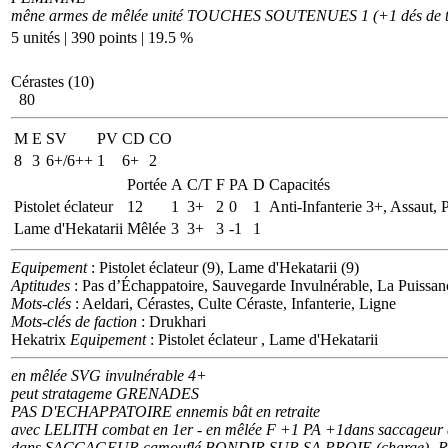
mêne armes de mêlée unité TOUCHES SOUTENUES 1 (+1 dés de t
5 unités | 390 points | 19.5 %
Cérastes (10)
80
M
E
SV
PV
CD
CO
8
3
6+/6++
1
6+
2
Portée
A
C/T
F
PA
D
Capacités
Pistolet éclateur
12
1
3+
2
0
1
Anti-Infanterie 3+, Assaut, P
Lame d'Hekatarii
Mêlée
3
3+
3
-1
1
Equipement
: Pistolet éclateur (9), Lame d'Hekatarii (9)
Aptitudes
: Pas d’Échappatoire, Sauvegarde Invulnérable, La Puissan
Mots-clés
: Aeldari, Cérastes, Culte Céraste, Infanterie, Ligne
Mots-clés de faction
: Drukhari
Hekatrix
Equipement
: Pistolet éclateur , Lame d'Hekatarii
en mêlée SVG invulnérable 4+
peut stratageme GRENADES
PAS D'ECHAPPATOIRE ennemis bât en retraite
avec LELITH combat en 1er - en mêlée F +1 PA +1dans saccageur a
dans SACCAGEUR camouflé BONDIR SUR SA PROIE (charge)- 