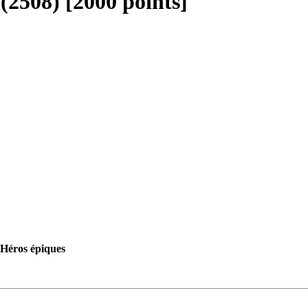
(2508) [2000 points]
Héros épiques