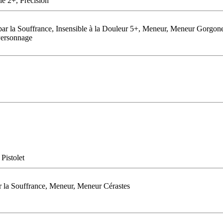
ie 2+, Précision
 par la Souffrance, Insensible à la Douleur 5+, Meneur, Meneur Gorgon
Personnage
 Pistolet
 la Souffrance, Meneur, Meneur Cérastes