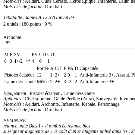
Mots-clés
: Aeldari, Culte Céraste, Héros Epique, Infanterie, Lelith 
Mots-clés de faction
: Drukhari
1xbataille : lames A 12 SVG invul 3+
2 unités | 180 points | 9 %
Archonte
85
M
E
SV
PV
CD
CO
8
3
4+/2++*
4
6+
1
Portée
A
C/T
F
PA
D
Capacités
Pistolet éclateur
12
1
2+
2
0
1
Anti-Infanterie 3+, Assaut, Pi
Lame dessicante
Mêlée
5
2+
3
-2
2
Anti-Infanterie 3+
Equipement
: Pistolet éclateur , Lame dessicante
Aptitudes
: Chef suprème, Génie Perfide (Aura), Sauvegarde Invulnér
Mots-clés
: Aeldari, Archonte, Infanterie, Kabale, Personnage
Mots-clés de faction
: Drukhari
FEMININE
relance unité Bles 1 - si renforcée relance bles
si seigneur augmente de 1 le coût d'un stratagème utilisé dans les 12"