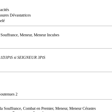
acités
ssures Dévastatrices
elé
a Souffrance, Meneur, Meneur Incubes
in 1D3PtS si SEIGNEUR 3PtS
Soutenues 2
r la Souffrance, Combat en Premier, Meneur, Meneur Cérastes