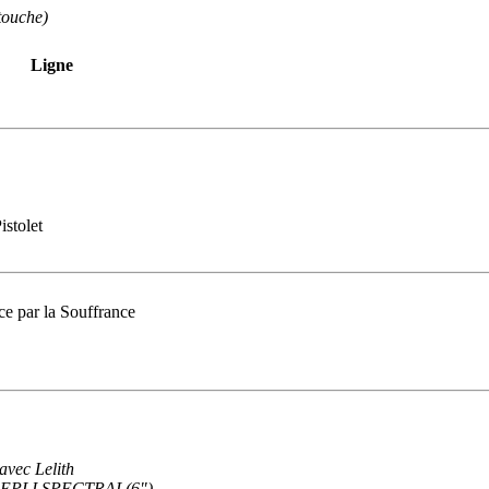
ouche)
Ligne
istolet
ce par la Souffrance
vec Lelith
REPLI SPECTRAL(6")