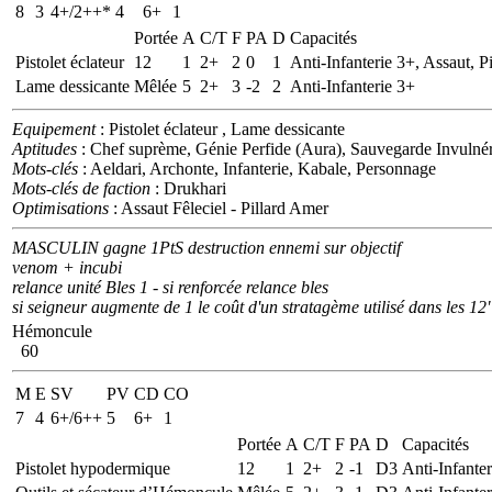
8
3
4+/2++*
4
6+
1
Portée
A
C/T
F
PA
D
Capacités
Pistolet éclateur
12
1
2+
2
0
1
Anti-Infanterie 3+, Assaut, Pi
Lame dessicante
Mêlée
5
2+
3
-2
2
Anti-Infanterie 3+
Equipement
: Pistolet éclateur , Lame dessicante
Aptitudes
: Chef suprème, Génie Perfide (Aura), Sauvegarde Invulnér
Mots-clés
: Aeldari, Archonte, Infanterie, Kabale, Personnage
Mots-clés de faction
: Drukhari
Optimisations
: Assaut Fêleciel - Pillard Amer
MASCULIN gagne 1PtS destruction ennemi sur objectif
venom + incubi
relance unité Bles 1 - si renforcée relance bles
si seigneur augmente de 1 le coût d'un stratagème utilisé dans les 12"
Hémoncule
60
M
E
SV
PV
CD
CO
7
4
6+/6++
5
6+
1
Portée
A
C/T
F
PA
D
Capacités
Pistolet hypodermique
12
1
2+
2
-1
D3
Anti-Infanter