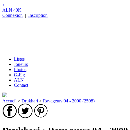
↑
ALN 40K
Connexion
|
Inscription
Listes
Joueurs
Photos
G-Fig
ALN
Contact
Accueil
>
Drukhari
>
Ravageurs 04 - 2000 (2508)