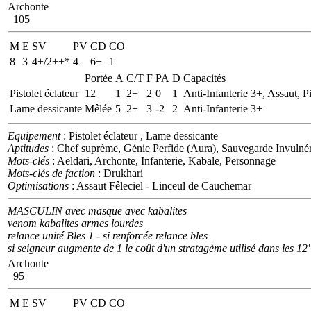
Archonte
105
M
E
SV
PV
CD
CO
8
3
4+/2++*
4
6+
1
Portée
A
C/T
F
PA
D
Capacités
Pistolet éclateur
12
1
2+
2
0
1
Anti-Infanterie 3+, Assaut, Pi
Lame dessicante
Mêlée
5
2+
3
-2
2
Anti-Infanterie 3+
Equipement
: Pistolet éclateur , Lame dessicante
Aptitudes
: Chef suprème, Génie Perfide (Aura), Sauvegarde Invulnér
Mots-clés
: Aeldari, Archonte, Infanterie, Kabale, Personnage
Mots-clés de faction
: Drukhari
Optimisations
: Assaut Fêleciel - Linceul de Cauchemar
MASCULIN avec masque avec kabalites
venom kabalites armes lourdes
relance unité Bles 1 - si renforcée relance bles
si seigneur augmente de 1 le coût d'un stratagème utilisé dans les 12"
Archonte
95
M
E
SV
PV
CD
CO