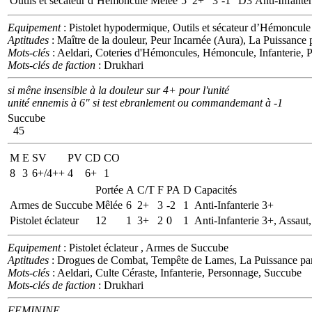
Outils et sécateur d’Hémoncule
Mêlée
5
2+
3
-1
D3
Anti-Infanter
Equipement
: Pistolet hypodermique, Outils et sécateur d’Hémoncule
Aptitudes
: Maître de la douleur, Peur Incarnée (Aura), La Puissance
Mots-clés
: Aeldari, Coteries d'Hémoncules, Hémoncule, Infanterie, 
Mots-clés de faction
: Drukhari
si mêne insensible à la douleur sur 4+ pour l'unité
unité ennemis à 6" si test ebranlement ou commandemant à -1
Succube
45
M
E
SV
PV
CD
CO
8
3
6+/4++
4
6+
1
Portée
A
C/T
F
PA
D
Capacités
Armes de Succube
Mêlée
6
2+
3
-2
1
Anti-Infanterie 3+
Pistolet éclateur
12
1
3+
2
0
1
Anti-Infanterie 3+, Assaut,
Equipement
: Pistolet éclateur , Armes de Succube
Aptitudes
: Drogues de Combat, Tempête de Lames, La Puissance par
Mots-clés
: Aeldari, Culte Céraste, Infanterie, Personnage, Succube
Mots-clés de faction
: Drukhari
FEMININE