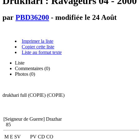
Drukhari : Ravageurs 04 - 2000 
par
PBD36200
- modifiée le 24 Août
Imprimer la liste
Copier cette liste
Liste au format texte
Liste
Commentaires (
0
)
Photos (0)
drukhari full (COPIE) (COPIE)
[Seigneur de Guerre]
Drazhar
85
M
E
SV
PV
CD
CO