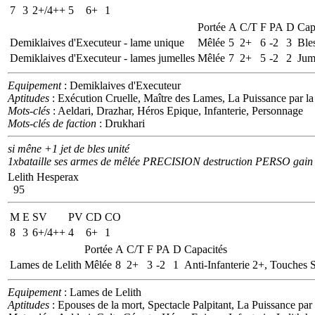
7
3
2+/4++
5
6+
1
Portée
A
C/T
F
PA
D
Cap
Demiklaives d'Executeur - lame unique
Mêlée
5
2+
6
-2
3
Ble
Demiklaives d'Executeur - lames jumelles
Mêlée
7
2+
5
-2
2
Jum
Equipement
: Demiklaives d'Executeur
Aptitudes
: Exécution Cruelle, Maître des Lames, La Puissance par l
Mots-clés
: Aeldari, Drazhar, Héros Epique, Infanterie, Personnage
Mots-clés de faction
: Drukhari
si mêne +1 jet de bles unité
1xbataille ses armes de mêlée PRECISION destruction PERSO ga
Lelith Hesperax
95
M
E
SV
PV
CD
CO
8
3
6+/4++
4
6+
1
Portée
A
C/T
F
PA
D
Capacités
Lames de Lelith
Mêlée
8
2+
3
-2
1
Anti-Infanterie 2+, Touches 
Equipement
: Lames de Lelith
Aptitudes
: Epouses de la mort, Spectacle Palpitant, La Puissance pa