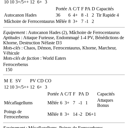
10
10
3+/5++
12
6+
3
Portée
A
C/T
F
PA
D
Capacités
Autocanon Hades
36
6
4+
8
-1
2
Tir Rapide 4
Mâchoire de Ferrocentaurus
Mêlée
8
3+
7
-1
2
Equipement
: Autocanon Hades (2), Mâchoire de Ferrocentaurus
Aptitudes
: Attaque Furieuse, Endommagé 1-4 PV, Bénédictions de
Khorne, Destruction Néfaste D3
Mots-clés
: Chaos, Démon, Ferrocentaurus, Khorne, Marcheur,
Véhicule
Mots-clés de faction
: World Eaters
Ferrocerberus
150
M
E
SV
PV
CD
CO
12
10
3+/5++
12
6+
3
Portée
A
C/T
F
PA
D
Capacités
Attaques
Mécaflagellums
Mêlée
6
3+
7
-1
1
Bonus
Poings de
Mêlée
8
3+
14
-2
D6+1
Ferrocerberus
Equipement
: Mécaflagellums, Poings de Ferrocerberus