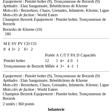
Equipement
: Pistolet bolter (9), Tronçonneuse de Berzerk (9)
Aptitudes
: Elan Sanguinaire, Bénédictions de Khorne
Mots-clés
: Berzerkers, Chaos, Grenades, Infanterie, Khorne, Ligne
Mots-clés de faction
: World Eaters
Champion Berzerk
Equipement
: Pistolet bolter, Tronçonneuse de
Berzerk
Berzerks de Khorne (10)
180
M
E
SV
PV
CD
CO
8
4
3+
2
6+
2
Portée
A
C/T
F
PA
D
Capacités
Pistolet bolter
12
1
4+
4
0
1
Tronçonneuse de Berzerk
Mêlée
4
3+
4
-1
1
Equipement
: Pistolet bolter (9), Tronçonneuse de Berzerk (9)
Aptitudes
: Elan Sanguinaire, Bénédictions de Khorne
Mots-clés
: Berzerkers, Chaos, Grenades, Infanterie, Khorne, Ligne
Mots-clés de faction
: World Eaters
Champion Berzerk
Equipement
: Pistolet bolter, Tronçonneuse de
Berzerk
2 unités | 360 points
Infanterie