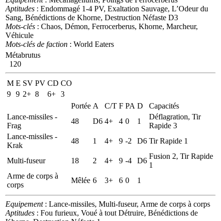
Aptitudes
: Endommagé 1-4 PV, Exaltation Sauvage, L’Odeur du
Sang, Bénédictions de Khorne, Destruction Néfaste D3
Mots-clés
: Chaos, Démon, Ferrocerberus, Khorne, Marcheur,
Véhicule
Mots-clés de faction
: World Eaters
Métabrutus
120
M
E
SV
PV
CD
CO
9
9
2+
8
6+
3
Portée
A
C/T
F
PA
D
Capacités
Lance-missiles -
Déflagration, Tir
48
D6
4+
4
0
1
Frag
Rapide 3
Lance-missiles -
48
1
4+
9
-2
D6
Tir Rapide 1
Krak
Fusion 2, Tir Rapide
Multi-fuseur
18
2
4+
9
-4
D6
1
Arme de corps à
Mêlée
6
3+
6
0
1
corps
Equipement
: Lance-missiles, Multi-fuseur, Arme de corps à corps
Aptitudes
: Fou furieux, Voué à tout Détruire, Bénédictions de