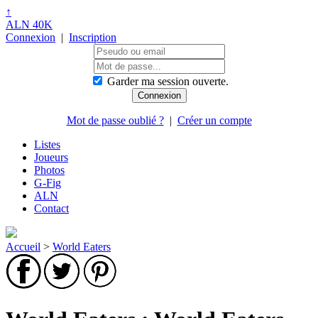
↑
ALN 40K
Connexion
|
Inscription
Garder ma session ouverte.
Mot de passe oublié ?
|
Créer un compte
Listes
Joueurs
Photos
G-Fig
ALN
Contact
Accueil
>
World Eaters