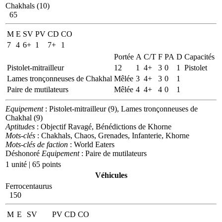
Chakhals (10)
65
M
E
SV
PV
CD
CO
7
4
6+
1
7+
1
Portée
A
C/T
F
PA
D
Capacités
Pistolet-mitrailleur
12
1
4+
3
0
1
Pistolet
Lames tronçonneuses de Chakhal
Mêlée
3
4+
3
0
1
Paire de mutilateurs
Mêlée
4
4+
4
0
1
Equipement
: Pistolet-mitrailleur (9), Lames tronçonneuses de
Chakhal (9)
Aptitudes
: Objectif Ravagé, Bénédictions de Khorne
Mots-clés
: Chakhals, Chaos, Grenades, Infanterie, Khorne
Mots-clés de faction
: World Eaters
Déshonoré
Equipement
: Paire de mutilateurs
1 unité | 65 points
Véhicules
Ferrocentaurus
150
M
E
SV
PV
CD
CO