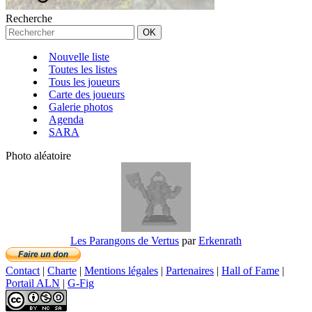
Recherche
Nouvelle liste
Toutes les listes
Tous les joueurs
Carte des joueurs
Galerie photos
Agenda
SARA
Photo aléatoire
Les Parangons de Vertus
par
Erkenrath
Contact
|
Charte
|
Mentions légales
|
Partenaires
|
Hall of Fame
|
Portail ALN
|
G-Fig