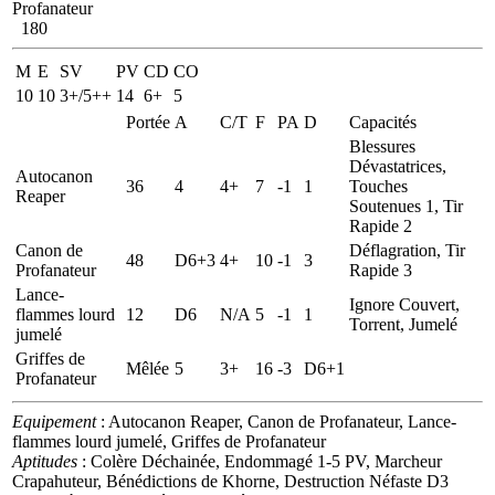
Profanateur
180
M
E
SV
PV
CD
CO
10
10
3+/5++
14
6+
5
Portée
A
C/T
F
PA
D
Capacités
Blessures
Dévastatrices,
Autocanon
36
4
4+
7
-1
1
Touches
Reaper
Soutenues 1, Tir
Rapide 2
Canon de
Déflagration, Tir
48
D6+3
4+
10
-1
3
Profanateur
Rapide 3
Lance-
Ignore Couvert,
flammes lourd
12
D6
N/A
5
-1
1
Torrent, Jumelé
jumelé
Griffes de
Mêlée
5
3+
16
-3
D6+1
Profanateur
Equipement
: Autocanon Reaper, Canon de Profanateur, Lance-
flammes lourd jumelé, Griffes de Profanateur
Aptitudes
: Colère Déchainée, Endommagé 1-5 PV, Marcheur
Crapahuteur, Bénédictions de Khorne, Destruction Néfaste D3