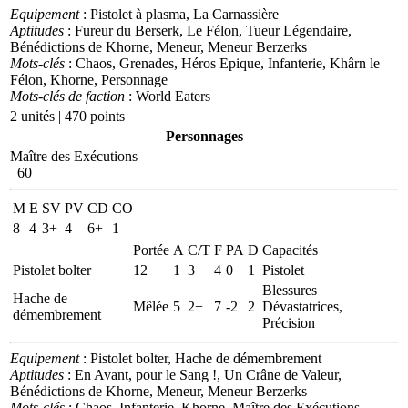
Equipement
: Pistolet à plasma, La Carnassière
Aptitudes
: Fureur du Berserk, Le Félon, Tueur Légendaire,
Bénédictions de Khorne, Meneur, Meneur Berzerks
Mots-clés
: Chaos, Grenades, Héros Epique, Infanterie, Khârn le
Félon, Khorne, Personnage
Mots-clés de faction
: World Eaters
2 unités | 470 points
Personnages
Maître des Exécutions
60
M
E
SV
PV
CD
CO
8
4
3+
4
6+
1
Portée
A
C/T
F
PA
D
Capacités
Pistolet bolter
12
1
3+
4
0
1
Pistolet
Blessures
Hache de
Mêlée
5
2+
7
-2
2
Dévastatrices,
démembrement
Précision
Equipement
: Pistolet bolter, Hache de démembrement
Aptitudes
: En Avant, pour le Sang !, Un Crâne de Valeur,
Bénédictions de Khorne, Meneur, Meneur Berzerks
Mots-clés
: Chaos, Infanterie, Khorne, Maître des Exécutions,