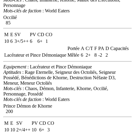
Personnage
Mots-clés de faction
: World Eaters
Occilié
85
M
E
SV
PV
CD
CO
10
6
3+/5++
6
6+
1
Portée
A
C/T
F
PA
D
Capacités
Lacérateur et Pince Démoniaque
Mêlée
6
2+
8
-2
2
Equipement
: Lacérateur et Pince Démoniaque
Aptitudes
: Rage Eternelle, Seigneur des Octoliés, Seigneur
Possédé, Bénédictions de Khorne, Destruction Néfaste D3,
Meneur, Meneur Octoliés
Mots-clés
: Chaos, Démon, Infanterie, Khorne, Occilié,
Personnage, Possédé
Mots-clés de faction
: World Eaters
Prince Démon de Khorne
200
M
E
SV
PV
CD
CO
10
10
2+/4++
10
6+
3