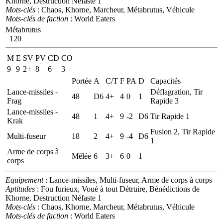
Khorne, Destruction Néfaste 1
Mots-clés
: Chaos, Khorne, Marcheur, Métabrutus, Véhicule
Mots-clés de faction
: World Eaters
Métabrutus
120
M
E
SV
PV
CD
CO
9
9
2+
8
6+
3
Portée
A
C/T
F
PA
D
Capacités
Lance-missiles -
Déflagration, Tir
48
D6
4+
4
0
1
Frag
Rapide 3
Lance-missiles -
48
1
4+
9
-2
D6
Tir Rapide 1
Krak
Fusion 2, Tir Rapide
Multi-fuseur
18
2
4+
9
-4
D6
1
Arme de corps à
Mêlée
6
3+
6
0
1
corps
Equipement
: Lance-missiles, Multi-fuseur, Arme de corps à corps
Aptitudes
: Fou furieux, Voué à tout Détruire, Bénédictions de
Khorne, Destruction Néfaste 1
Mots-clés
: Chaos, Khorne, Marcheur, Métabrutus, Véhicule
Mots-clés de faction
: World Eaters