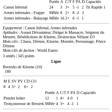
Portée
A
C/T
F
PA
D
Capacités
Canon Infernal
24
3
3+
5
-1
2
Tir Rapide 1
Armes infernales - Frappe
Mêlée
8
2+
8
-2
3
Armes infernales - Balayage
Mêlée
16
2+
6
-1
1
Equipement
: Canon Infernal, Armes infernales
Aptitudes
: Assaut Dévastateur, Diriger le Massacre, Seigneur du
Meurtre, Bénédictions de Khorne, Destruction Néfaste D3
Mots-clés
: Chaos, Démon, Khorne, Monstre, Personnage, Prince
Démon
Mots-clés de faction
: World Eaters
3 unités | 345 points
Ligne
Berzerks de Khorne (10)
180
M
E
SV
PV
CD
CO
8
4
3+
2
6+
2
Portée
A
C/T
F
PA
D
Capacités
Pistolet bolter
12
1
4+
4
0
1
Tronçonneuse de Berzerk
Mêlée
4
3+
4
-1
1