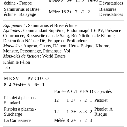
Mêlée
8
2+
14
-3
D6+2
échine - Frappe
Dévastatrices
Samni'arius et Brise-
Blessures
Mêlée
16
2+
7
-2
2
échine - Balayage
Dévastatrices
Equipement
: Samni'arius et Brise-échine
Aptitudes
: Commandant Suprême, Endommagé 1-6 PV, Présence
Courroucée, Ressuscité dans le Sang, Bénédictions de Khorne,
Destruction Néfaste D6, Frappe en Profondeur
Mots-clés
: Angron, Chaos, Démon, Héros Epique, Khorne,
Monstre, Personnage, Primarque, Vol
Mots-clés de faction
: World Eaters
Khârn le Félon
85
M
E
SV
PV
CD
CO
8
4
3+/4++
5
6+
1
Portée
A
C/T
F
PA
D
Capacités
Pistolet à plasma -
12
1
3+
7
-2
1
Pistolet
Standard
Pistolet à plasma -
Pistolet, A
12
1
3+
8
-3
2
Surcharge
Risque
La Carnassière
Mêlée
8
2+
7
-2
3