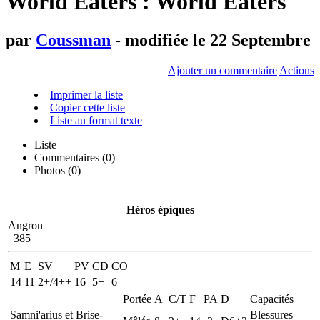
World Eaters : World Eaters
par
Coussman
- modifiée le 22 Septembre
Ajouter un commentaire
Actions
Imprimer la liste
Copier cette liste
Liste au format texte
Liste
Commentaires (
0
)
Photos (0)
Héros épiques
Angron
385
M
E
SV
PV
CD
CO
14
11
2+/4++
16
5+
6
Portée
A
C/T
F
PA
D
Capacités
Samni'arius et Brise-
Blessures