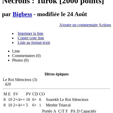
Necrons : Turok [2000 points]
par
Bigbess
- modifiée le 24 Août
Ajouter un commentaire
Actions
Imprimer la liste
Copier cette liste
Liste au format texte
Liste
Commentaires (
0
)
Photos (0)
Héros épiques
Le Roi Silencieux (3)
420
M
E
SV
PV
CD
CO
8
10
2+/4++
16
6+
6
Szarekh Le Roi Silencieux
8
10
2+/4++
5
6+
1
Menhir Triarcal
Portée
A
C/T
F
PA
D
Capacités