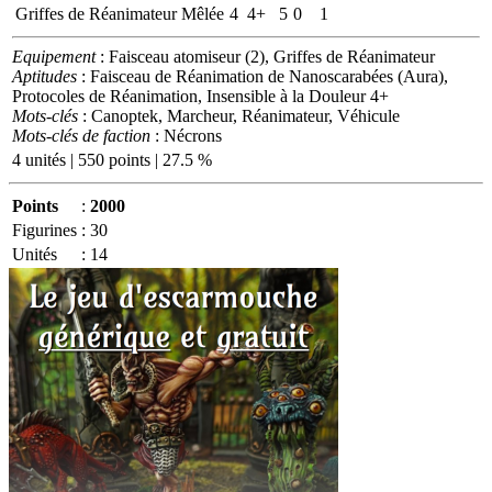
Griffes de Réanimateur
Mêlée
4
4+
5
0
1
Equipement
: Faisceau atomiseur (2), Griffes de Réanimateur
Aptitudes
: Faisceau de Réanimation de Nanoscarabées (Aura),
Protocoles de Réanimation, Insensible à la Douleur 4+
Mots-clés
: Canoptek, Marcheur, Réanimateur, Véhicule
Mots-clés de faction
: Nécrons
4 unités | 550 points | 27.5 %
Points
:
2000
Figurines
:
30
Unités
:
14