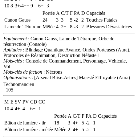
10
8
3+/4++
9
6+
3
Portée
A
C/T
F
PA
D
Capacités
Canon Gauss
24
3
3+
5
-2
2
Touches Fatales
Lame de Tétrarque
Mêlée
4
2+
8
-3
2
Blessures Dévastatrices
Equipement
: Canon Gauss, Lame de Tétrarque, Orbe de
résurrection (Console)
Aptitudes
: Blindage Quantique Avancé, Ondes Porteuses (Aura),
Protocoles de Réanimation, Destruction Néfaste 1
Mots-clés
: Console de Commandement, Personnage, Véhicule,
Vol
Mots-clés de faction
: Nécrons
Optimisations
: [Arsenal Brise-Astres] Majesté Effroyable (Aura)
Technomancien
105
M
E
SV
PV
CD
CO
10
4
4+
4
6+
1
Portée
A
C/T
F
PA
D
Capacités
Bâton de lumière - tir
18
3
4+
5
-2
1
Bâton de lumière - mêlée
Mêlée
2
4+
5
-2
1