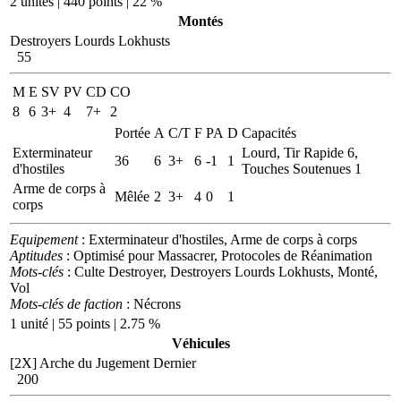
2 unités | 440 points | 22 %
Montés
Destroyers Lourds Lokhusts
55
M
E
SV
PV
CD
CO
8
6
3+
4
7+
2
Portée
A
C/T
F
PA
D
Capacités
Exterminateur
Lourd, Tir Rapide 6,
36
6
3+
6
-1
1
d'hostiles
Touches Soutenues 1
Arme de corps à
Mêlée
2
3+
4
0
1
corps
Equipement
: Exterminateur d'hostiles, Arme de corps à corps
Aptitudes
: Optimisé pour Massacrer, Protocoles de Réanimation
Mots-clés
: Culte Destroyer, Destroyers Lourds Lokhusts, Monté,
Vol
Mots-clés de faction
: Nécrons
1 unité | 55 points | 2.75 %
Véhicules
[2X]
Arche du Jugement Dernier
200