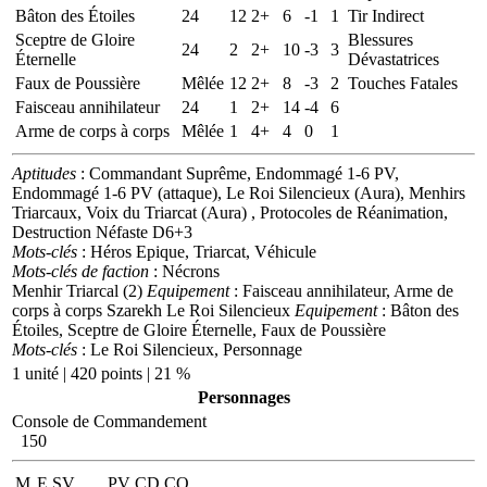
Bâton des Étoiles
24
12
2+
6
-1
1
Tir Indirect
Sceptre de Gloire
Blessures
24
2
2+
10
-3
3
Éternelle
Dévastatrices
Faux de Poussière
Mêlée
12
2+
8
-3
2
Touches Fatales
Faisceau annihilateur
24
1
2+
14
-4
6
Arme de corps à corps
Mêlée
1
4+
4
0
1
Aptitudes
: Commandant Suprême, Endommagé 1-6 PV,
Endommagé 1-6 PV (attaque), Le Roi Silencieux (Aura), Menhirs
Triarcaux, Voix du Triarcat (Aura) , Protocoles de Réanimation,
Destruction Néfaste D6+3
Mots-clés
: Héros Epique, Triarcat, Véhicule
Mots-clés de faction
: Nécrons
Menhir Triarcal (2)
Equipement
: Faisceau annihilateur, Arme de
corps à corps
Szarekh Le Roi Silencieux
Equipement
: Bâton des
Étoiles, Sceptre de Gloire Éternelle, Faux de Poussière
Mots-clés
: Le Roi Silencieux, Personnage
1 unité | 420 points | 21 %
Personnages
Console de Commandement
150
M
E
SV
PV
CD
CO