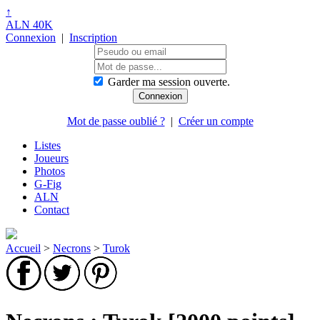
↑
ALN 40K
Connexion
|
Inscription
Garder ma session ouverte.
Mot de passe oublié ?
|
Créer un compte
Listes
Joueurs
Photos
G-Fig
ALN
Contact
Accueil
>
Necrons
>
Turok