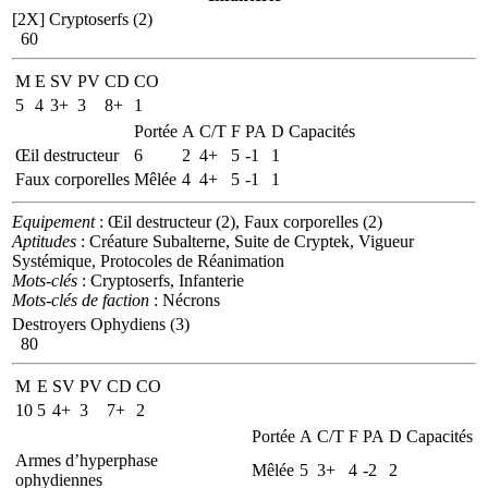
[2X]
Cryptoserfs (2)
60
M
E
SV
PV
CD
CO
5
4
3+
3
8+
1
Portée
A
C/T
F
PA
D
Capacités
Œil destructeur
6
2
4+
5
-1
1
Faux corporelles
Mêlée
4
4+
5
-1
1
Equipement
: Œil destructeur (2), Faux corporelles (2)
Aptitudes
: Créature Subalterne, Suite de Cryptek, Vigueur
Systémique, Protocoles de Réanimation
Mots-clés
: Cryptoserfs, Infanterie
Mots-clés de faction
: Nécrons
Destroyers Ophydiens (3)
80
M
E
SV
PV
CD
CO
10
5
4+
3
7+
2
Portée
A
C/T
F
PA
D
Capacités
Armes d’hyperphase
Mêlée
5
3+
4
-2
2
ophydiennes