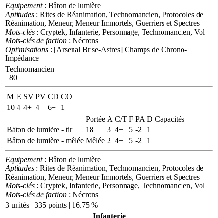
Equipement
: Bâton de lumière
Aptitudes
: Rites de Réanimation, Technomancien, Protocoles de
Réanimation, Meneur, Meneur Immortels, Guerriers et Spectres
Mots-clés
: Cryptek, Infanterie, Personnage, Technomancien, Vol
Mots-clés de faction
: Nécrons
Optimisations
: [Arsenal Brise-Astres] Champs de Chrono-
Impédance
Technomancien
80
M
E
SV
PV
CD
CO
10
4
4+
4
6+
1
Portée
A
C/T
F
PA
D
Capacités
Bâton de lumière - tir
18
3
4+
5
-2
1
Bâton de lumière - mêlée
Mêlée
2
4+
5
-2
1
Equipement
: Bâton de lumière
Aptitudes
: Rites de Réanimation, Technomancien, Protocoles de
Réanimation, Meneur, Meneur Immortels, Guerriers et Spectres
Mots-clés
: Cryptek, Infanterie, Personnage, Technomancien, Vol
Mots-clés de faction
: Nécrons
3 unités | 335 points | 16.75 %
Infanterie