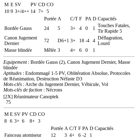
M
E
SV
PV
CD
CO
10
9
3+/4++
14
7+
5
Portée
A
C/T
F
PA
D
Capacités
Touches Fatales,
Bordée Gauss
24
5
3+
4
0
1
Tir Rapide 5
Canon Jugement
Déflagration,
72
D6+1
3+
18
-4
4
Dernier
Lourd
Masse blindée
Mêlée
3
4+
6
0
1
Equipement
: Bordée Gauss (2), Canon Jugement Dernier, Masse
blindée
Aptitudes
: Endommagé 1-5 PV, Oblitération Absolue, Protocoles
de Réanimation, Destruction Néfaste D3
Mots-clés
: Arche du Jugement Dernier, Véhicule, Vol
Mots-clés de faction
: Nécrons
[2X]
Réanimateur Canoptek
75
M
E
SV
PV
CD
CO
8
6
3+
6
8+
3
Portée
A
C/T
F
PA
D
Capacités
Faisceau atomiseur
12
3
4+
6
-2
1