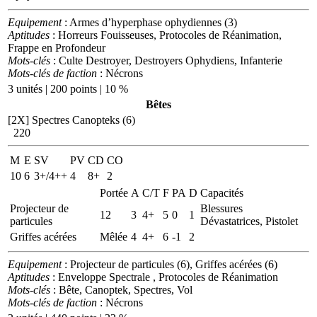
Equipement
: Armes d’hyperphase ophydiennes (3)
Aptitudes
: Horreurs Fouisseuses, Protocoles de Réanimation,
Frappe en Profondeur
Mots-clés
: Culte Destroyer, Destroyers Ophydiens, Infanterie
Mots-clés de faction
: Nécrons
3 unités | 200 points | 10 %
Bêtes
[2X]
Spectres Canopteks (6)
220
M
E
SV
PV
CD
CO
10
6
3+/4++
4
8+
2
Portée
A
C/T
F
PA
D
Capacités
Projecteur de
Blessures
12
3
4+
5
0
1
particules
Dévastatrices, Pistolet
Griffes acérées
Mêlée
4
4+
6
-1
2
Equipement
: Projecteur de particules (6), Griffes acérées (6)
Aptitudes
: Enveloppe Spectrale , Protocoles de Réanimation
Mots-clés
: Bête, Canoptek, Spectres, Vol
Mots-clés de faction
: Nécrons