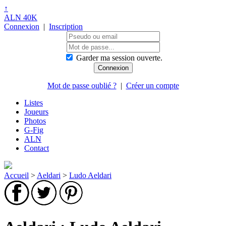
↑
ALN 40K
Connexion
|
Inscription
Garder ma session ouverte.
Mot de passe oublié ?
|
Créer un compte
Listes
Joueurs
Photos
G-Fig
ALN
Contact
Accueil
>
Aeldari
>
Ludo Aeldari