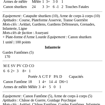
Armes de mêlée
Mêlée
1
3+
3
0
1
Canon shuriken
24
3
3+
6
-1
2
Touches Fatales
Equipement
: Catapulte shuriken (10), Arme de corps à corps (10)
Aptitudes
: Course, Plateforme Asservie, Transe Guerrière
Mots-clés
: Aeldari, Gardiens, Gardiens Défenseurs, Grenades,
Infanterie, Ligne
Mots-clés de faction
: Asuryani
+ Plate-forme d'Arme Lourde
Equipement
: Canon shuriken
1 unité | 100 points
Infanterie
Gardes Fantômes (5)
170
M
E
SV
PV
CD
CO
6
6
2+
3
8+
1
Portée
A
C/T
F
PA
D
Capacités
Canon Fantôme
18
1
4+
14
-4
D6+1
Armes de mêlée
Mêlée
3
4+
5
0
1
Equipement
: Canon Fantôme (5), Arme de corps à corps (5)
Aptitudes
: Châsse de Guerre, Guidage Psychique
Mots-clés
: Aeldari, Châsse Fantôme, Gardes Fantômes, Infanterie