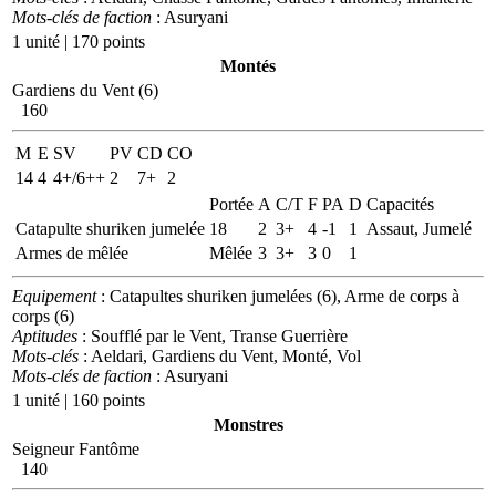
Mots-clés de faction
: Asuryani
1 unité | 170 points
Montés
Gardiens du Vent (6)
160
M
E
SV
PV
CD
CO
14
4
4+/6++
2
7+
2
Portée
A
C/T
F
PA
D
Capacités
Catapulte shuriken jumelée
18
2
3+
4
-1
1
Assaut, Jumelé
Armes de mêlée
Mêlée
3
3+
3
0
1
Equipement
: Catapultes shuriken jumelées (6), Arme de corps à
corps (6)
Aptitudes
: Soufflé par le Vent, Transe Guerrière
Mots-clés
: Aeldari, Gardiens du Vent, Monté, Vol
Mots-clés de faction
: Asuryani
1 unité | 160 points
Monstres
Seigneur Fantôme
140