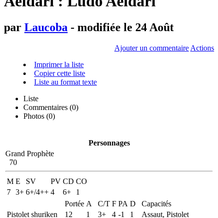
Aeldari : Ludo Aeldari
par
Laucoba
- modifiée le 24 Août
Ajouter un commentaire
Actions
Imprimer la liste
Copier cette liste
Liste au format texte
Liste
Commentaires (
0
)
Photos (0)
Personnages
Grand Prophète
70
M
E
SV
PV
CD
CO
7
3+
6+/4++
4
6+
1
Portée
A
C/T
F
PA
D
Capacités
Pistolet shuriken
12
1
3+
4
-1
1
Assaut, Pistolet