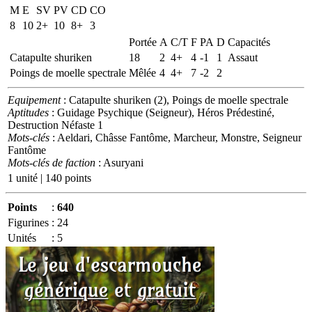
M
E
SV
PV
CD
CO
8
10
2+
10
8+
3
Portée
A
C/T
F
PA
D
Capacités
Catapulte shuriken
18
2
4+
4
-1
1
Assaut
Poings de moelle spectrale
Mêlée
4
4+
7
-2
2
Equipement
: Catapulte shuriken (2), Poings de moelle spectrale
Aptitudes
: Guidage Psychique (Seigneur), Héros Prédestiné,
Destruction Néfaste 1
Mots-clés
: Aeldari, Châsse Fantôme, Marcheur, Monstre, Seigneur
Fantôme
Mots-clés de faction
: Asuryani
1 unité | 140 points
Points
:
640
Figurines
:
24
Unités
:
5