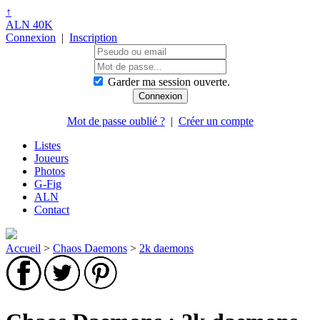
↑
ALN 40K
Connexion
|
Inscription
Garder ma session ouverte.
Mot de passe oublié ?
|
Créer un compte
Listes
Joueurs
Photos
G-Fig
ALN
Contact
Accueil
>
Chaos Daemons
>
2k daemons