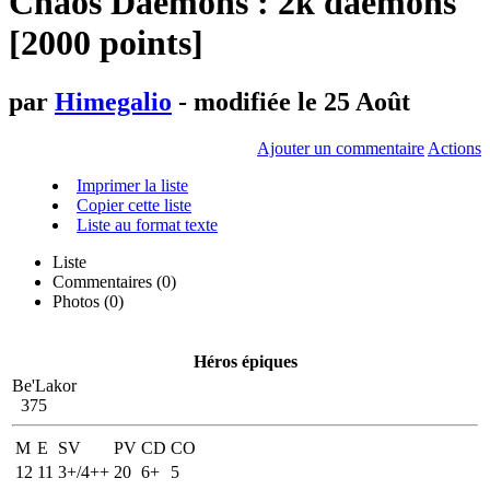
Chaos Daemons : 2k daemons
[2000 points]
par
Himegalio
- modifiée le 25 Août
Ajouter un commentaire
Actions
Imprimer la liste
Copier cette liste
Liste au format texte
Liste
Commentaires (
0
)
Photos (0)
Héros épiques
Be'Lakor
375
M
E
SV
PV
CD
CO
12
11
3+/4++
20
6+
5