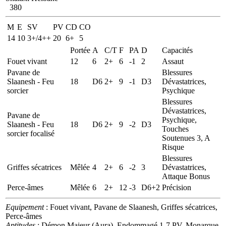
380
M
E
SV
PV
CD
CO
14
10
3+/4++
20
6+
5
Portée
A
C/T
F
PA
D
Capacités
Fouet vivant
12
6
2+
6
-1
2
Assaut
Pavane de
Blessures
Slaanesh - Feu
18
D6
2+
9
-1
D3
Dévastatrices,
sorcier
Psychique
Blessures
Dévastatrices,
Pavane de
Psychique,
Slaanesh - Feu
18
D6
2+
9
-2
D3
Touches
sorcier focalisé
Soutenues 3, A
Risque
Blessures
Griffes sécatrices
Mêlée
4
2+
6
-2
3
Dévastatrices,
Attaque Bonus
Perce-âmes
Mêlée
6
2+
12
-3
D6+2
Précision
Equipement
: Fouet vivant, Pavane de Slaanesh, Griffes sécatrices,
Perce-âmes
Aptitudes
: Démon Majeur (Aura), Endommagé 1-7 PV, Monarque