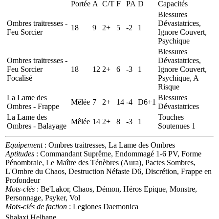
Portée
A
C/T
F
PA
D
Capacités
Blessures
Ombres traitresses -
Dévastatrices,
18
9
2+
5
-2
1
Feu Sorcier
Ignore Couvert,
Psychique
Blessures
Ombres traitresses -
Dévastatrices,
Feu Sorcier
18
12
2+
6
-3
1
Ignore Couvert,
Focalisé
Psychique, A
Risque
La Lame des
Blessures
Mêlée
7
2+
14
-4
D6+1
Ombres - Frappe
Dévastatrices
La Lame des
Touches
Mêlée
14
2+
8
-3
1
Ombres - Balayage
Soutenues 1
Equipement
: Ombres traitresses, La Lame des Ombres
Aptitudes
: Commandant Suprême, Endommagé 1-6 PV, Forme
Pénombrale, Le Maître des Ténèbres (Aura), Pactes Sombres,
L'Ombre du Chaos, Destruction Néfaste D6, Discrétion, Frappe en
Profondeur
Mots-clés
: Be'Lakor, Chaos, Démon, Héros Epique, Monstre,
Personnage, Psyker, Vol
Mots-clés de faction
: Legiones Daemonica
Shalaxi Helbane