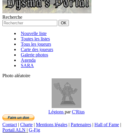
Recherche
Nouvelle liste
Toutes les listes
Tous les joueurs
Carte des joueurs
Galerie photos
Agenda
SARA
Photo aléatoire
Légions
par
C'Rius
Contact
|
Charte
|
Mentions légales
|
Partenaires
|
Hall of Fame
|
Portail ALN
|
G-Fig