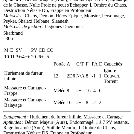
de la Chasse, Nulle Proie ne peut s'Echapper, L'Ombre du Chaos,
Destruction Néfaste D6, Frappe en Profondeur
Mots-clés
: Chaos, Démon, Héros Epique, Monstre, Personnage,
Psyker, Shalaxi Helbane, Slaanesh
Mots-clés de faction
: Legiones Daemonica
Skarbrand
305
M
E
SV
PV
CD
CO
10
11
3+/4++
20
6+
5
Portée
A
C/T
F
PA
D
Capacités
Ignore
Hurlement de fureur
12
2D6
N/A
8
-1
1
Couvert,
infinie
Torrent
Massacre et Carnage -
Mêlée
8
2+
16
-4
6
Frappe
Massacre et Carnage -
Mêlée
16
2+
8
-2
2
Balayage
Equipement
: Hurlement de fureur infinie, Massacre et Carnage
Aptitudes
: Démon Majeur (Aura), Endommagé: 1 à 7 PV restants,
Rage Incarnée (Aura), Soif de Meurtre, L'Ombre du Chaos,
Destruction Néfaste D6, Frappe en Profondeur